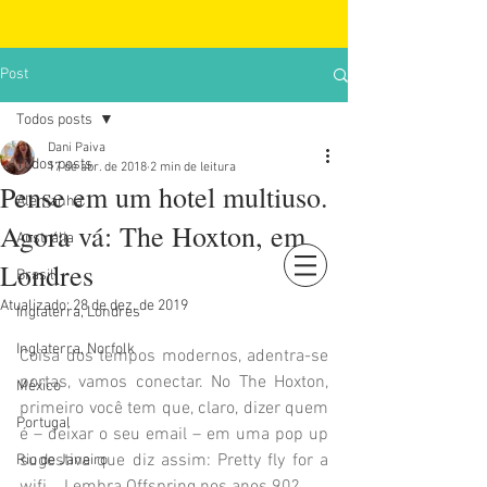
Post
Todos posts
Dani Paiva
Todos posts
17 de abr. de 2018
2 min de leitura
Pense em um hotel multiuso.
Alemanha
Agora vá: The Hoxton, em
Austrália
Londres
Brasil
Login
Atualizado:
28 de dez. de 2019
Inglaterra, Londres
Inglaterra, Norfolk
Coisa dos tempos modernos, adentra-se 
portas, vamos conectar. No The Hoxton, 
México
primeiro você tem que, claro, dizer quem 
Portugal
é – deixar o seu email – em uma pop up 
sugestiva que diz assim: Pretty fly for a 
Rio de Janeiro