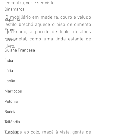
encontra, ver e ser visto. 
Dinamarca
O mobiliário em madeira, couro e veludo 
Espanha
estilo brechó aquece o piso de cimento 
França
queimado, a parede de tijolo, detalhes 
em metal, como uma linda estante de 
Grécia
livro. 
Guiana Francesa
Índia
Itália
Japão
Marrocos
Polônia
Suécia
Tailândia
Laptops ao colo, maçã à vista, gente de 
Turquia