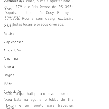
Vanessa Veiga
baratinho, e claro, o mais apertadinho – 
custa £79 a diária (cerca de R$ 395). 
Dicas
Depois, os tipos são Cosy, Roomy e 
O que fazer
Concepts Rooms, com design exclusivo 
de artistas locais e preços diversos. 
Onde ir
Roteiro
Viaje conosco
África do Sul
Argentina
Áustria
Bélgica
Butão
Cazaquistão
Mais do que hall para o povo super cool 
com bala na agulha, o lobby do The 
China
Hoxton é um ponto para trabalhar, 
Croácia