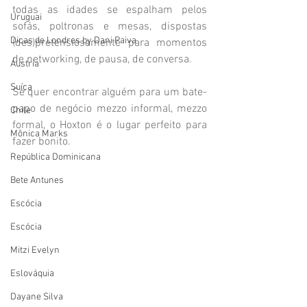
todas as idades se espalham pelos 
Uruguai
sofás, poltronas e mesas, dispostas 
Dicas de Londres by Dani Paiva
(des)pretensiosamente para momentos 
de networking, de pausa, de conversa. 
Áustria
Suíça
Se quer encontrar alguém para um bate-
papo de negócio mezzo informal, mezzo 
Chile
formal, o Hoxton é o lugar perfeito para 
Mônica Marks
fazer bonito. 
República Dominicana
Bete Antunes
Escócia
Escócia
Mitzi Evelyn
Eslováquia
Dayane Silva