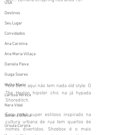
wifi... Lembra Offspring nos anos 90?
USA
Destinos
Seu Lugar
Convidados
Ana Carolina
Ana Maria Villaça
Daniela Paiva
Guiga Soares
Hylka Maria
Pois bem, aqui não tem nada old style. O 
The Hoxton
 hipster chic na já hypada 
Larissa Vereza
Shoreditch. 
Nara Vidal
Este hotel super estiloso inspirado na 
Sonaira D'Ávila
cultura urbana de rua tem quartos de 
Úrsula Corona
nomes divertidos. Shoebox é o mais 