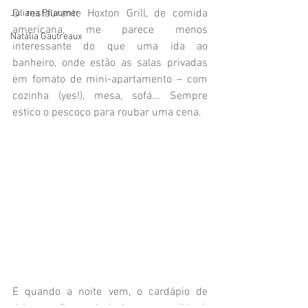
O restaurante Hoxton Grill, de comida 
Juliana Pflaumer
americana, me parece menos 
Natália Gautreaux
interessante do que uma ida ao 
banheiro, onde estão as salas privadas 
em fomato de mini-apartamento – com 
cozinha (yes!), mesa, sofá... Sempre 
estico o pescoço para roubar uma cena. 
E quando a noite vem, o cardápio de 