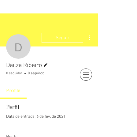
Mais ações
Seguir
Dailza Ribeiro
Escritor
Dailza Ribeiro
0 seguidor
0 seguindo
Login
Profile
Perfil
Data de entrada: 6 de fev. de 2021