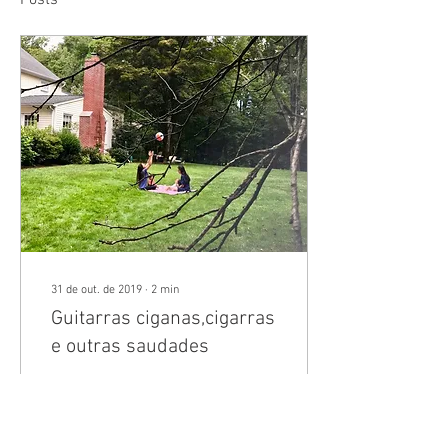
Posts
31 de out. de 2019
∙
2
min
Guitarras ciganas,cigarras
e outras saudades
Nesse momento a grama,
ainda molhada de orvalho,
brinca com a brisa da
manhã. As cigarras cantam.