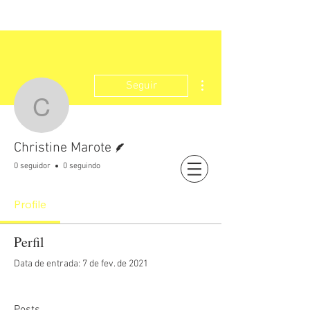
Mais ações
Seguir
Christine Marote
Escritor
Christine Marote
0 seguidor
0 seguindo
Login
Profile
Perfil
Data de entrada: 7 de fev. de 2021