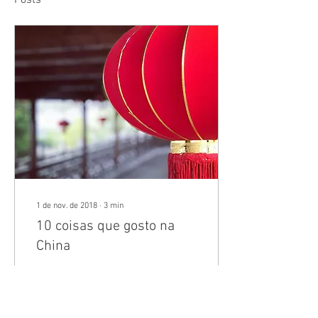
Posts
1 de nov. de 2018
∙
3
min
10 coisas que gosto na
China
Resolvi fazer uma seleção
aqui das 10 coisas que gosto
muito na China. E você pode
estar se perguntando: