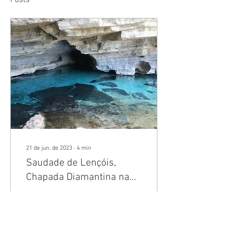
Posts
21 de jun. de 2023
∙
4
min
Saudade de Lençóis,
Chapada Diamantina na
Bahia
Quero compartilhar com
você uma viagem
inesquecível: Lençóis,
Chapada Diamantina, na