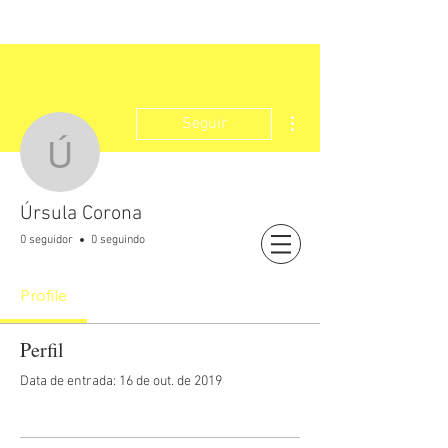
Mais ações
Seguir
Úrsula Corona
Úrsula Corona
0 seguidor
0 seguindo
Login
Profile
Perfil
Data de entrada: 16 de out. de 2019