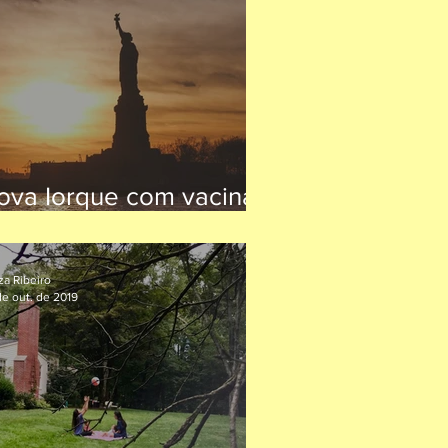
ova Iorque com vacina
esperta de um longo
nverno
za Ribeiro
de out. de 2019