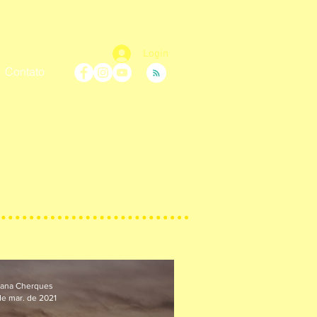
Login
Contato
iana Cherques
de mar. de 2021