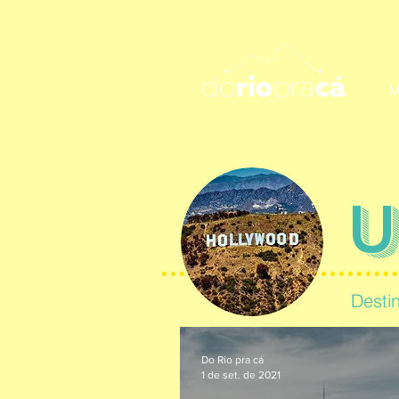
M
U
Desti
Do Rio pra cá
1 de set. de 2021