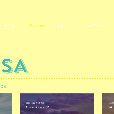
orar Fora
Destinos
Dicas
Nosso Time
SA
nos
Do Rio pra cá
Luc
1 de mai. de 2021
24 