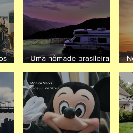
os
Uma nômade brasileira
N
ou
nos Estados Unidos
d
i
Mônica Marks
Dail
16 de jul. de 2020
30 