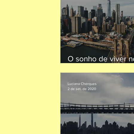
O sonho de viver n
Estados Unidos vir
realidade
Luciana Cherques
2 de set. de 2020