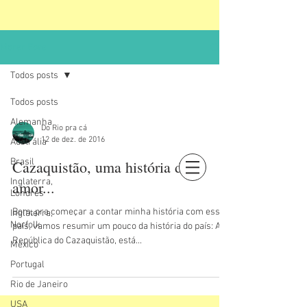
Morar Fora
Todos posts
Todos posts
Alemanha
Do Rio pra cá
12 de dez. de 2016
Austrália
Brasil
Cazaquistão, uma história de
Inglaterra,
Login
amor...
Londres
Bom, pra começar a contar minha história com esse
Inglaterra,
Norfolk
país, vamos resumir um pouco da história do país: A
República do Cazaquistão, está...
México
Portugal
Rio de Janeiro
USA