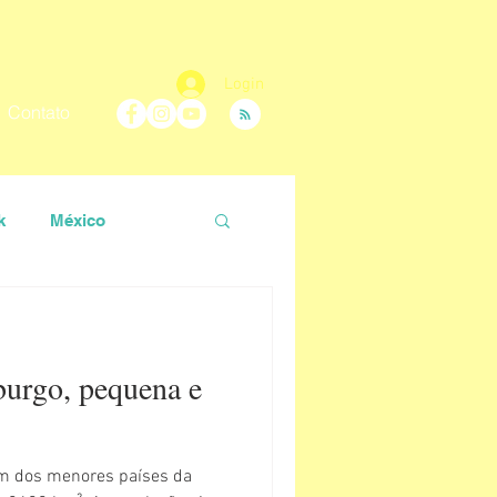
Login
Contato
k
México
 Carolina
urgo, pequena e
Nara Vidal
menores países da
ir
Roteiro