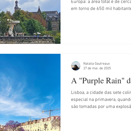
Europa: a área total é de cer
em torno de 650 mil habitante
Luxemburgo, tem cerca de 13
l
Argentina
Áustria
Natalia Gautreaux
27 de mai. de 2025
A "Purple Rain" 
Lisboa, a cidade das sete col
especial na primavera, quand
são tomadas por uma explosão 
transformação se deve aos jac
elegantes e exóticas.