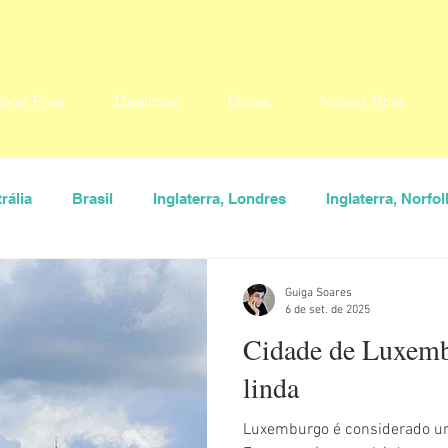
orar Fora
Destinos
Dicas
Nosso Time
rália
Brasil
Inglaterra, Londres
Inglaterra, Norfol
USA
Destinos
Seu Lugar
Convidados
Ana
Guiga Soares
6 de set. de 2025
Cidade de Luxemb
aiva
Guiga Soares
Hylka Maria
Larissa Vereza
linda
Luxemburgo é considerado um dos 
rona
Vanessa Veiga
Dicas
O que fazer
Onde 