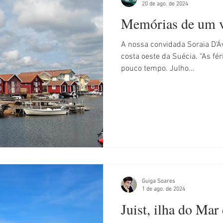
20 de ago. de 2024
Memórias de um v
A nossa convidada Soraia D'Áv
costa oeste da Suécia. “As féria
pouco tempo. Julho...
Guiga Soares
1 de ago. de 2024
Juist, ilha do Mar