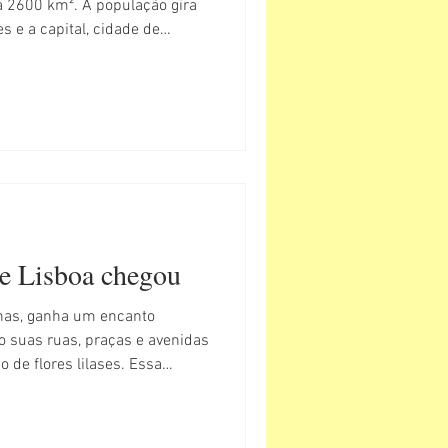
ca 2600 km². A população gira
s e a capital, cidade de
3 mil, pequena, charmosa.
de Lisboa chegou
inas, ganha um encanto
o suas ruas, praças e avenidas
de flores lilases. Essa
arandás, árvores bonitas,