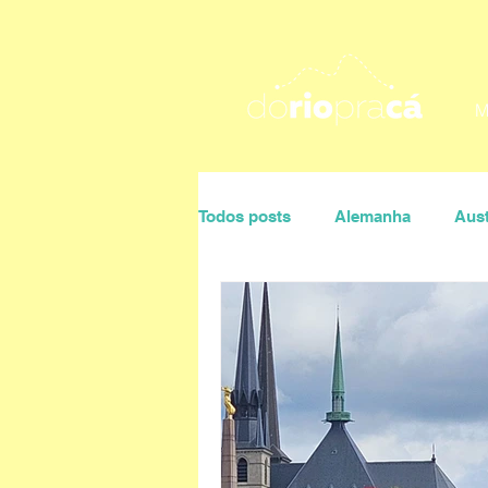
M
Todos posts
Alemanha
Aust
Portugal
Rio de Janeiro
Ana Maria Villaça
Daniela P
Sonaira D'Ávila
Úrsula Co