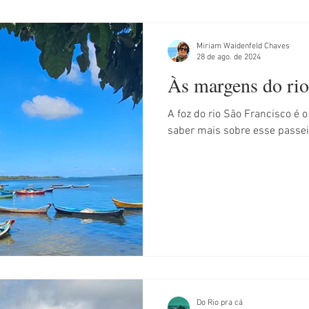
Miriam Waidenfeld Chaves
28 de ago. de 2024
Às margens do rio
A foz do rio São Francisco é 
saber mais sobre esse passei
Do Rio pra cá