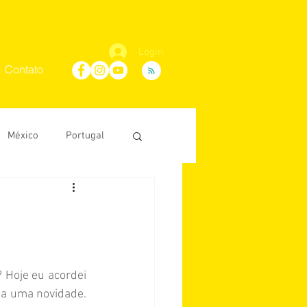
Login
Contato
México
Portugal
Maria Villaça
D'Ávila
 Hoje eu acordei 
ja uma novidade. 
conosco
África do Sul