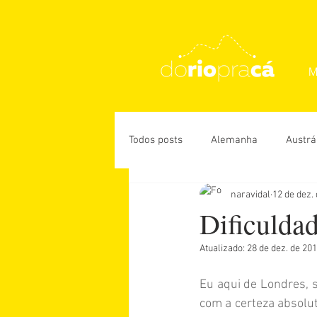
M
Todos posts
Alemanha
Austrá
naravidal
12 de dez.
Rio de Janeiro
USA
Des
Dificulda
Atualizado:
28 de dez. de 20
Daniela Paiva
Guiga Soares
Eu aqui de Londres, s
com a certeza absolut
Úrsula Corona
Vanessa Veiga