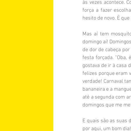
às vezes acontece. C
força a fazer escolh
hesito de novo. É que 
Argentina
Áustria
Mas aí tem mosquito
domingo aí! Domingos 
de dor de cabeça por 
festa forçada. "Oba, 
gostava de ir à casa
felizes porque eram ve
verdade! Carnaval ta
bananeira e a manguei
até a segunda com ar
domingos que me me b
E quais são as suas d
por aqui, um bom dia!