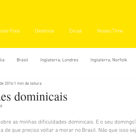
orar Fora
Destinos
Dicas
Nosso Time
lia
Brasil
Inglaterra, Londres
Inglaterra, Norfolk
 de 2016
1 min de leitura
tinos
Seu Lugar
Convidados
Ana Carolina
Ana 
des dominicais
19
Hylka Maria
Larissa Vereza
Nara Vidal
Sonaira 
obre as minhas dificuldades dominicais. E o seu domingo?
a de que preciso voltar a morar no Brasil. Não que isso se
Dicas
O que fazer
Onde ir
Roteiro
Viaje 