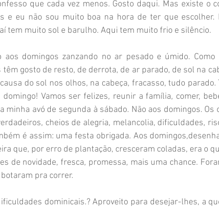
onfesso que cada vez menos. Gosto daqui. Mas existe o c
as e eu não sou muito boa na hora de ter que escolher. H
aí tem muito sol e barulho. Aqui tem muito frio e silêncio.
 aos domingos zanzando no ar pesado e úmido. Como e
têm gosto de resto, de derrota, de ar parado, de sol na cab
causa do sol nos olhos, na cabeça, fracasso, tudo parado
é domingo! Vamos ser felizes, reunir a família, comer, beber
 da minha avó de segunda à sábado. Não aos domingos. Os o
rdadeiros, cheios de alegria, melancolia, dificuldades, riso
mbém é assim: uma festa obrigada. Aos domingos,desenhar 
ra que, por erro de plantação, cresceram coladas, era o que
es de novidade, fresca, promessa, mais uma chance. Foram
otaram pra correr. 
ificuldades dominicais.? Aproveito para desejar-lhes, a qu