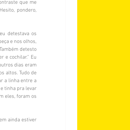
ontraste que me 
esito, pondero, 
u detestava os 
eça e nos olhos, 
. Também detesto 
 e cochilar." Eu 
utros dias eram 
s altos. Tudo de 
a linha entre a 
 tinha pra levar 
 eles, foram os 
em ainda estiver 