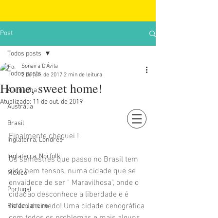
Post
Todos posts
Sonaira D'Ávila
Todos posts
2 de jun. de 2017
2 min de leitura
Home, sweet home!
Alemanha
Atualizado:
11 de out. de 2019
Austrália
Brasil
Login
Finalmente cheguei ! 
Inglaterra, Londres
Inglaterra, Norfolk
Os semestres que passo no Brasil tem 
sido bem tensos, numa cidade que se 
México
envaidece de ser " Maravilhosa", onde o 
Portugal
cidadão desconhece a liberdade e é 
refém do medo! Uma cidade cenográfica 
Rio de Janeiro