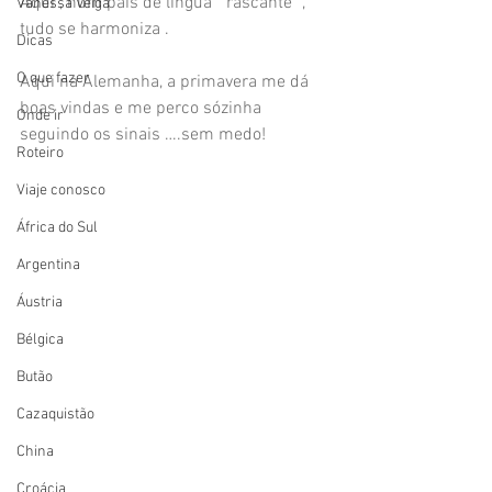
Aqui , num país de língua " rascante" , 
Vanessa Veiga
tudo se harmoniza .
Dicas
O que fazer
Aqui na Alemanha, a primavera me dá 
boas vindas e me perco sózinha 
Onde ir
seguindo os sinais ….sem medo!
Roteiro
Viaje conosco
África do Sul
Argentina
Áustria
Bélgica
Butão
Cazaquistão
China
Croácia