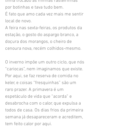
tinha trocado as minhas rasteirinhas 
por botinhas e tava tudo bem.
É fato que amo cada vez mais me sentir 
local de novo. 
A feira nas sexta-feiras, os produtos da 
estação, o gosto do aspargo branco, a 
doçura dos morangos, o cheiro de 
cenoura nova, recém colhidos-mesmo. 
O inverno impõe um outro ciclo, que nós 
“cariocas”, nem imaginamos que existe. 
Por aqui, se faz reserva de comida no 
keler, e coisas “fresquinhas” são um 
raro prazer. A primavera é um 
espetáculo de vida que “acorda” e 
desabrocha com o calor, que expulsa a 
todos de casa. Os dias frios da primeira 
semana já desapareceram e acreditem, 
tem feito calor por aqui.