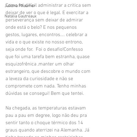
Como foi difícil administrar a critica sem 
Juliana Pflaumer
deixar de ver o que é legal. E exercitar a 
Natália Gautreaux
perseverança sem deixar de admirar 
onde está o belo? E nos pequenos 
gestos, lugares, encontros…. celebrar a 
vida e o que existe no nosso entrono, 
seja onde for.  Foi o desafio!Confesso 
que foi uma tarefa bem estranha, quase 
esquizofrênica ,manter um olhar 
estrangeiro, que descobre o mundo com 
a leveza da curiosidade e não se 
compromete com nada. Tenho minhas 
dúvidas se consegui! Bem que tentei. 
Na chegada, as temperaturas estavam 
pau a pau em degree, logo não deu pra 
sentir tanto o choque térmico dos 14 
graus quando aterrizei na Alemanha. Já 