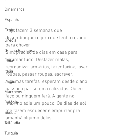
Dinamarca
Espanha
França
Hoje fazem 3 semanas que 
desembarquei e juro que tenho rezado 
Grécia
para chover. 
Guiana Francesa
Sim, preciso de dias em casa para 
arrumar tudo. Desfazer malas, 
Índia
reorganizar armários, fazer faxina, lavar 
Itália
roupas, passar roupas, escrever. 
Algumas tarefas  esperam desde o ano 
Japão
passado par serem realizadas. Ou eu 
Marrocos
faço ou ninguém fará. A gente no 
Polônia
máximo adia um pouco. Os dias de sol 
me fazem esquecer e empurrar pra 
Suécia
amanhã alguma delas.
Tailândia
Turquia