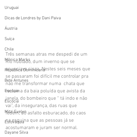
Uruguai
Dicas de Londres by Dani Paiva
Áustria
Suíça
Chile
Três semanas atras me despedi de um 
Mônica Marks
Rio nublado, dum inverno que se 
anunciava cinza. Nestes seis meses que 
República Dominicana
se passaram foi difícil me controlar pra 
Bete Antunes
não me transformar numa  chata que 
reclama da baia poluída que avista da 
Escócia
janela, do bombeiro que “ tá indo e não 
Escócia
vai”, da insegurança, das ruas que 
Mitzi Evelyn
fedem, do asfalto esburacado, do caos 
na esquina que as pessoas já se 
Eslováquia
acostumaram e juram ser normal.
Dayane Silva