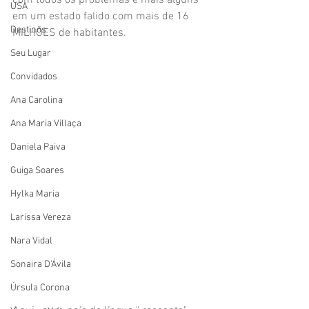
com todos os problemas e mais alguns 
USA
em um estado falido com mais de 16 
Destinos
MILHÕES de habitantes. 
Seu Lugar
Convidados
Ana Carolina
Ana Maria Villaça
Daniela Paiva
Guiga Soares
Hylka Maria
Larissa Vereza
Nara Vidal
Sonaira D'Ávila
Úrsula Corona