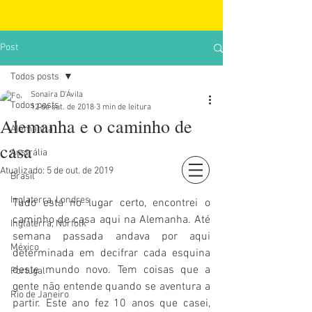
Post
Todos posts
Sonaira D'Ávila
Todos posts
12 de out. de 2018
3 min de leitura
Alemanha e o caminho de
Alemanha
casa
Austrália
Atualizado:
5 de out. de 2019
Brasil
Login
Inglaterra, Londres
Tudo está no lugar certo, encontrei o 
caminho de casa aqui na Alemanha. Até 
Inglaterra, Norfolk
semana passada andava por aqui 
México
determinada em decifrar cada esquina 
deste mundo novo. Tem coisas que a 
Portugal
gente não entende quando se aventura a 
Rio de Janeiro
partir. Este ano fez 10 anos que casei, 