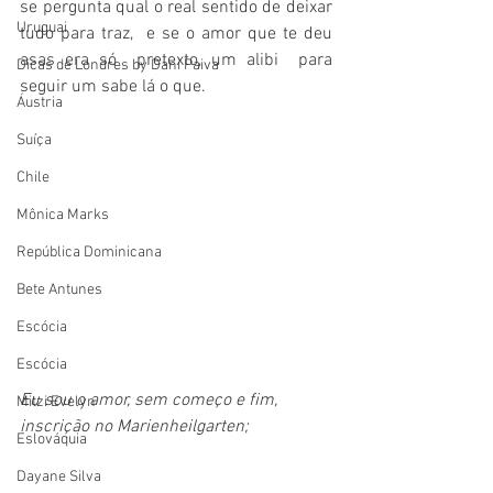
se pergunta qual o real sentido de deixar 
Uruguai
tudo para traz,  e se o amor que te deu 
asas era só  pretexto, um alibi  para 
Dicas de Londres by Dani Paiva
seguir um sabe lá o que.
Áustria
Suíça
Chile
Mônica Marks
República Dominicana
Bete Antunes
Escócia
Escócia
Eu sou o amor, sem começo e fim, 
Mitzi Evelyn
inscrição no Marienheilgarten;
Eslováquia
Dayane Silva