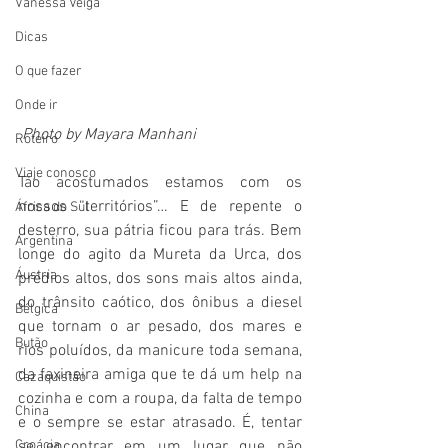
Vanessa Veiga
Dicas
O que fazer
Onde ir
Photo by Mayara Manhani
Roteiro
Viaje conosco
Tão acostumados estamos com os 
nossos “territórios”… E de repente o  
África do Sul
desterro, sua pátria ficou para trás. Bem 
Argentina
longe do agito da Mureta da Urca, dos 
Áustria
prédios altos, dos sons mais altos ainda, 
do trânsito caótico, dos ônibus a diesel 
Bélgica
que tornam o ar pesado, dos mares e 
Butão
rios poluídos, da manicure toda semana, 
da faxineira amiga que te dá um help na 
Cazaquistão
cozinha e com a roupa, da falta de tempo 
China
e o sempre se estar atrasado. É, tentar 
se encontrar em um lugar que não 
Croácia