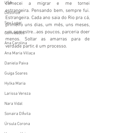
USA
comecei a migrar e me tornei 
estrangeira. Pensando bem, sempre fui. 
Destinos
Estrangeira. Cada ano saia do Rio pra cá, 
Seu Lugar
primeiro uns dias, um mês, uns meses, 
um semestre…aos poucos, parceria doer 
Convidados
menos. Soltar as amarras para de 
Ana Carolina
verdade partir, é um processo.
Ana Maria Villaça
Daniela Paiva
Guiga Soares
Hylka Maria
Larissa Vereza
Nara Vidal
Sonaira D'Ávila
Úrsula Corona