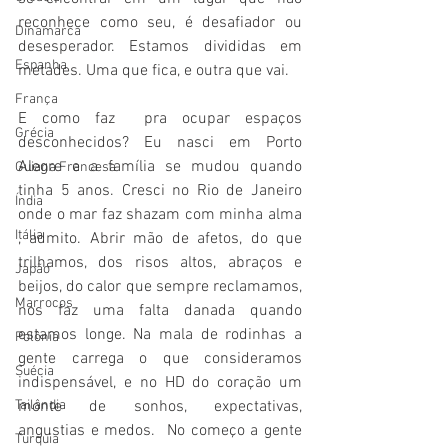
reconhece como seu, é desafiador ou 
Dinamarca
desesperador. Estamos divididas em 
Espanha
metades. Uma que fica, e outra que vai.
França
E como faz  pra ocupar espaços 
Grécia
desconhecidos? Eu nasci em Porto 
Alegre e a família se mudou quando 
Guiana Francesa
tinha 5 anos. Cresci no Rio de Janeiro 
Índia
onde o mar faz shazam com minha alma 
Itália
, admito. Abrir mão de afetos, do que 
trilhamos, dos risos altos, abraços e 
Japão
beijos, do calor que sempre reclamamos, 
Marrocos
nos faz uma falta danada quando 
estamos longe. Na mala de rodinhas a 
Polônia
gente carrega o que consideramos 
Suécia
indispensável, e no HD do coração um 
monte de sonhos, expectativas, 
Tailândia
angustias e medos.  No começo a gente 
Turquia