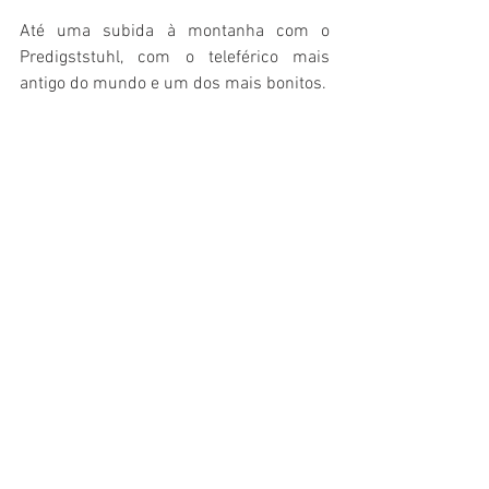
Até uma subida à montanha com o 
Predigststuhl, com o teleférico mais 
antigo do mundo e um dos mais bonitos. 
Finalmente chegamos ao  Hertzsein- o 
chacra do coração do planeta. 