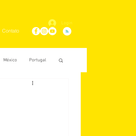
Login
Contato
México
Portugal
Maria Villaça
D'Ávila
conosco
África do Sul