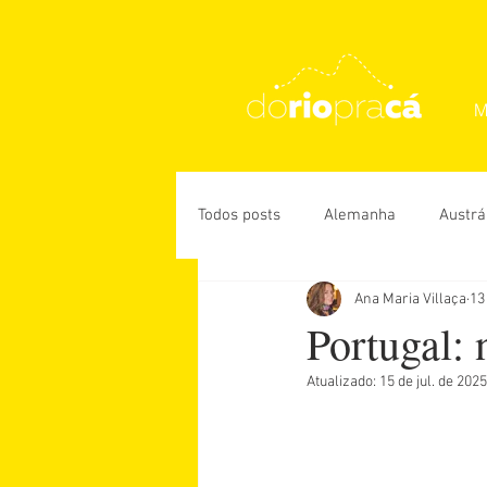
M
Todos posts
Alemanha
Austrá
Ana Maria Villaça
13
Rio de Janeiro
USA
Des
Portugal: 
Atualizado:
15 de jul. de 2025
Daniela Paiva
Guiga Soares
Úrsula Corona
Vanessa Veiga