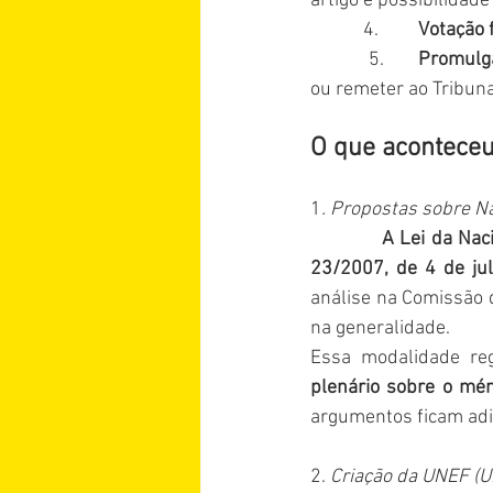
artigo e possibilidad
            4.         
Votação f
            5.       
Promulga
ou remeter ao Tribuna
O que aconteceu
1
. Propostas sobre Na
A Lei da Naci
23/2007, de 4 de jul
análise na Comissão d
na generalidade.
Essa modalidade reg
plenário sobre o mér
argumentos ficam adia
2. 
Criação da UNEF (U