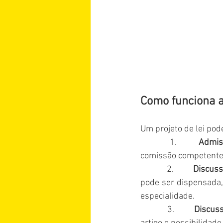
Como funciona a
Um projeto de lei pode
            1.         
Admiss
comissão competente
            2.         
Discuss
pode ser dispensada,
especialidade.
            3.         
Discuss