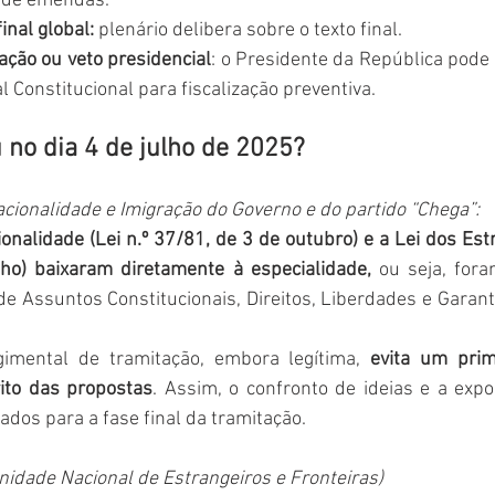
e de emendas.
inal global:
 plenário delibera sobre o texto final.
ção ou veto presidencial
: o Presidente da República pode 
l Constitucional para fiscalização preventiva.
 no dia 4 de julho de 2025?
cionalidade e Imigração do Governo e do partido “Chega”:
onalidade (Lei n.º 37/81, de 3 de outubro) e a Lei dos Estra
ho) baixaram diretamente à especialidade,
 ou seja, fora
e Assuntos Constitucionais, Direitos, Liberdades e Garant
imental de tramitação, embora legítima, 
evita um prim
ito das propostas
. Assim, o confronto de ideias e a expo
dos para a fase final da tramitação.
nidade Nacional de Estrangeiros e Fronteiras)