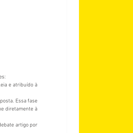
es:
ia e atribuído à 
oposta. Essa fase 
e diretamente à 
ebate artigo por 