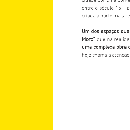
cidade por uma ponte
entre o século 15 – 
criada a parte mais re
Um dos espaços que d
Moro”,
 que na realid
uma complexa obra de
hoje chama a atenção 