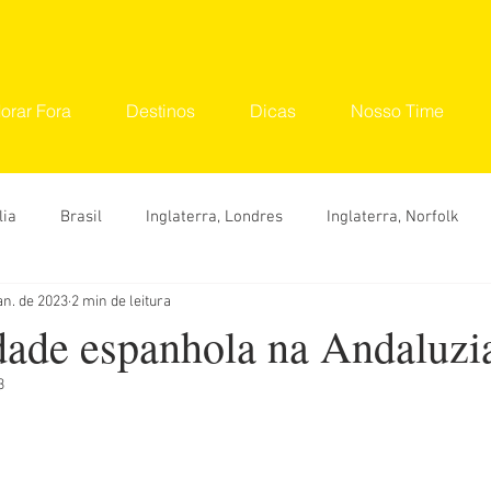
orar Fora
Destinos
Dicas
Nosso Time
lia
Brasil
Inglaterra, Londres
Inglaterra, Norfolk
an. de 2023
2 min de leitura
tinos
Seu Lugar
Convidados
Ana Carolina
Ana 
dade espanhola na Andaluzi
3
Hylka Maria
Larissa Vereza
Nara Vidal
Sonaira 
Dicas
O que fazer
Onde ir
Roteiro
Viaje 