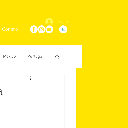
Login
Contato
México
Portugal
Maria Villaça
a
D'Ávila
conosco
África do Sul