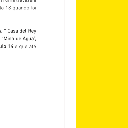
m uma travessia 
o 18 quando foi 
 “ Casa del Rey 
 “
Mina de Agua”, 
ulo 14
 e que até 