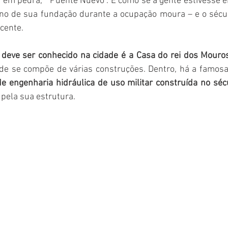
 em pedra, “ Puente Nuevo”. É como se a gente estivesse e
ano de sua fundação durante a ocupação moura – e o sécul
cente. 
eve ser conhecido na cidade é a Casa do rei dos Mouros,
ade se compõe de várias construções. Dentro, há a famosa
 engenharia hidráulica de uso militar construída no séc
pela sua estrutura. 