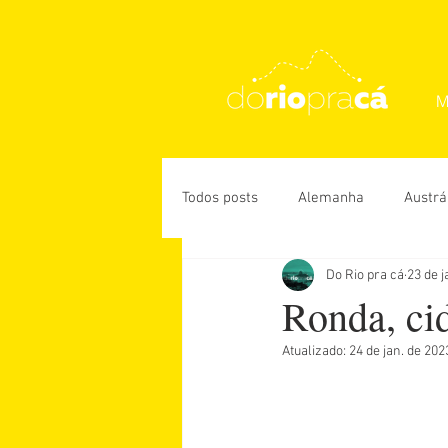
M
Todos posts
Alemanha
Austrá
Do Rio pra cá
23 de j
Rio de Janeiro
USA
Des
Ronda, ci
Atualizado:
24 de jan. de 202
Daniela Paiva
Guiga Soares
Úrsula Corona
Vanessa Veiga