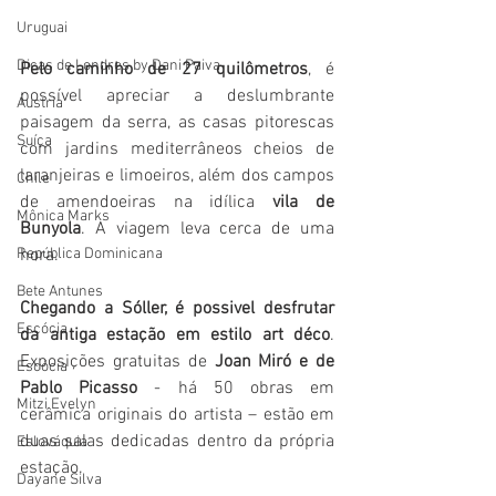
Uruguai
Dicas de Londres by Dani Paiva
Pelo caminho de 27 quilômetros
, é 
possível apreciar a deslumbrante 
Áustria
paisagem da serra, as casas pitorescas 
Suíça
com jardins mediterrâneos cheios de 
laranjeiras e limoeiros, além dos campos 
Chile
de amendoeiras na idílica 
vila de 
Mônica Marks
Bunyola
. A viagem leva cerca de uma 
República Dominicana
hora. 
Bete Antunes
Chegando a Sóller, é possivel desfrutar 
Escócia
da antiga estação em estilo art déco
. 
Exposições gratuitas de 
Joan Miró e de 
Escócia
Pablo Picasso 
- há 50 obras em 
Mitzi Evelyn
cerâmica originais do artista – estão em 
duas salas dedicadas dentro da própria 
Eslováquia
estação. 
Dayane Silva