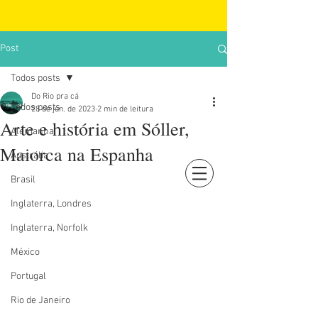
Post
Todos posts
Do Rio pra cá
Todos posts
28 de jun. de 2023
2 min de leitura
Arte e história em Sóller,
Alemanha
Maiorca na Espanha
Austrália
Brasil
Login
Inglaterra, Londres
Inglaterra, Norfolk
México
Portugal
Rio de Janeiro