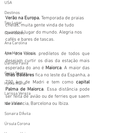
USA
Destinos
Verão na Europa.
 Temporada de praias 
Seu Lugar
cheias, muita gente vinda de tudo 
quanto é lugar do mundo. Alegria nos 
Convidados
cafés e bares de tascas. 
Ana Carolina
Ana Maria Villaça
Um dos locais prediletos de todos que 
desejam curtir os dias da estação mais 
Daniela Paiva
esperada do ano é 
Maiorca
. A maior das 
Guiga Soares
ilhas Baleares
 fica no leste da Espanha, a 
700 km de Madri e tem como 
capital 
Hylka Maria
Palma de Maiorca
. Essa distância pode 
Larissa Vereza
ser feita de avião ou de ferries que saem 
de Valencia, Barcelona ou Ibiza.
Nara Vidal
Sonaira D'Ávila
Úrsula Corona