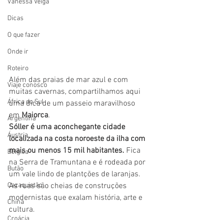
Vanessa Veiga
Dicas
O que fazer
Onde ir
Roteiro
Além das praias de mar azul e com 
Viaje conosco
muitas cavernas, compartilhamos aqui 
África do Sul
uma dica de um passeio maravilhoso 
em 
Maiorca
. 
Argentina
Sóller é uma aconchegante cidade 
Áustria
localizada na costa noroeste da ilha com 
mais ou menos 15 mil habitantes.
 Fica 
Bélgica
na Serra de Tramuntana e é rodeada por 
Butão
um vale lindo de plantções de laranjas. 
Cazaquistão
As ruas são cheias de construções 
modernistas que exalam história, arte e 
China
cultura.
Croácia