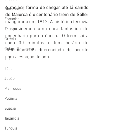
A melhor forma de chegar até lá saindo 
Dinamarca
de Maiorca é o centenário trem de Sólle
r 
Espanha
inaugurado em 1912. A histórica ferrovia 
é considerada uma obra fantástica de 
França
engenharia para a época.  O trem saí a 
Grécia
cada 30 minutos e tem horário de 
Guiana Francesa
funcionamento diferenciado de acordo 
com a estação do ano.
Índia
Itália
Japão
Marrocos
Polônia
Suécia
Tailândia
Turquia