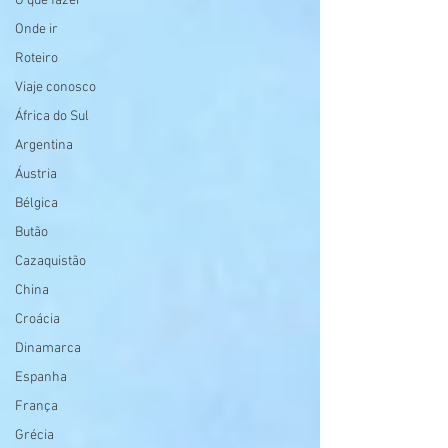
O que fazer
Onde ir
Roteiro
Viaje conosco
África do Sul
Argentina
Áustria
Bélgica
Butão
Cazaquistão
China
Croácia
Dinamarca
Espanha
França
Grécia