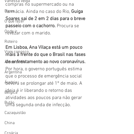
Vanessa Veiga
compras no supermercado ou na 
Dicas
farmácia. Ainda no caso do Rio, 
Guiga 
Soares sai de 2 em 2 dias para o breve 
O que fazer
passeio com o cachorro.
 Procura se 
Onde ir
revezar com o marido.
Roteiro
Em Lisboa, Ana Vilaça está um pouco 
Viaje conosco
mais à frente do que o Brasil nas fases 
de enfrentamento ao novo coronavírus.
África do Sul
Por hora, o governo português estima 
Argentina
que o processo de emergência social 
Áustria
deverá se prolongar até 1º de maio. A 
ideia é ir liberando o retorno das 
Bélgica
atividades aos poucos para não gerar 
Butão
uma segunda onda de infecção.
Cazaquistão
China
Croácia