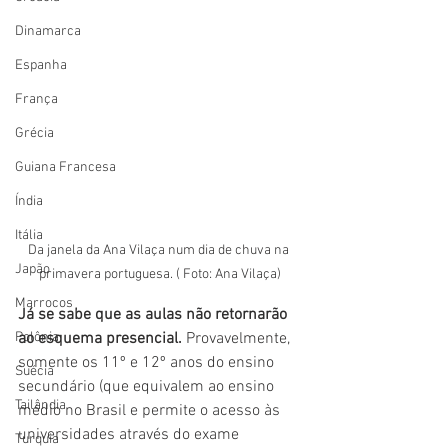
Dinamarca
Espanha
França
Grécia
Guiana Francesa
Índia
Itália
Da janela da Ana Vilaça num dia de chuva na 
Japão
primavera portuguesa. ( Foto: Ana Vilaça)
Marrocos
Já se sabe que as aulas não retornarão 
Polônia
ao esquema presencial.
 Provavelmente, 
somente os 11º e 12º anos do ensino 
Suécia
secundário (que equivalem ao ensino 
Tailândia
médio no Brasil e permite o acesso às 
universidades através do exame 
Turquia