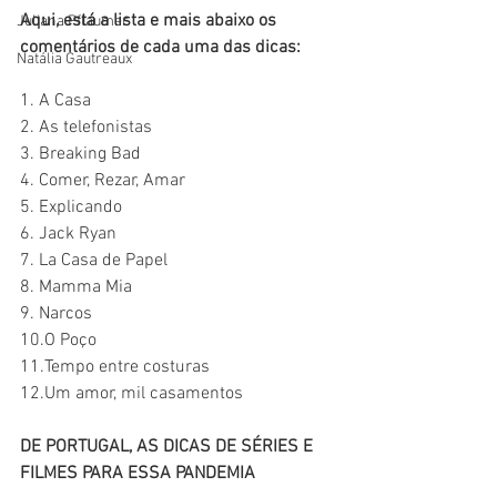
Aqui, está a lista e mais abaixo os 
Juliana Pflaumer
comentários de cada uma das dicas:
Natália Gautreaux
1. A Casa
2. As telefonistas
3. Breaking Bad
4. Comer, Rezar, Amar
5. Explicando
6. Jack Ryan
7. La Casa de Papel
8. Mamma Mia
9. Narcos
10.O Poço
11.Tempo entre costuras
12.Um amor, mil casamentos
DE PORTUGAL, AS DICAS DE SÉRIES E 
FILMES PARA ESSA PANDEMIA