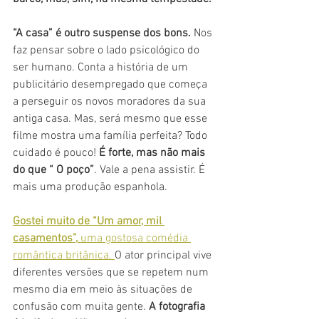
“A casa” é outro suspense dos bons.
 Nos 
faz pensar sobre o lado psicológico do 
ser humano. Conta a história de um 
publicitário desempregado que começa 
a perseguir os novos moradores da sua 
antiga casa. Mas, será mesmo que esse 
filme mostra uma família perfeita? Todo 
cuidado é pouco! 
É forte, mas não mais 
do que “ O poço”
. Vale a pena assistir. É 
mais uma produção espanhola. 
Gostei muito de “Um amor, mil 
casamentos”,
 uma gostosa comédia 
romântica britânica. 
O ator principal vive 
diferentes versões que se repetem num 
mesmo dia em meio às situações de 
confusão com muita gente. 
A fotografia 