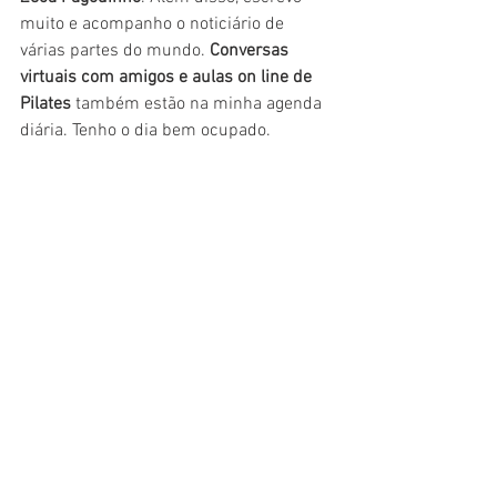
muito e acompanho o noticiário de 
várias partes do mundo. 
Conversas 
virtuais com amigos e aulas on line de 
Pilates 
também estão na minha agenda 
diária. Tenho o dia bem ocupado. 
Aí está a verdadeira fachada dos Novos 
Ministérios que serviu pra representar o Banco 
de Espanha na série "La Casa de Papel" ( Foto: 
Zarateman/ WikiCommons)