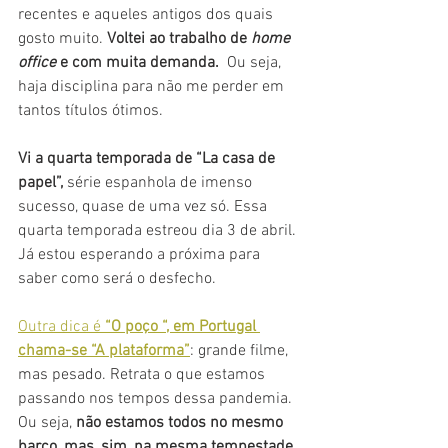
recentes e aqueles antigos dos quais 
gosto muito. 
Voltei ao trabalho de 
home 
office
 e com muita demanda.  
Ou seja, 
haja disciplina para não me perder em 
tantos títulos ótimos.
Vi a quarta temporada de “La casa de 
papel”,
 série espanhola de imenso 
sucesso, quase de uma vez só. Essa 
quarta temporada estreou dia 3 de abril. 
Já estou esperando a próxima para 
saber como será o desfecho. 
Outra dica é 
“O poço “, em Portugal 
chama-se “A plataforma”
: grande filme, 
mas pesado. Retrata o que estamos 
passando nos tempos dessa pandemia. 
Ou seja, 
não estamos todos no mesmo 
barco, mas, sim, na mesma tempestade. 