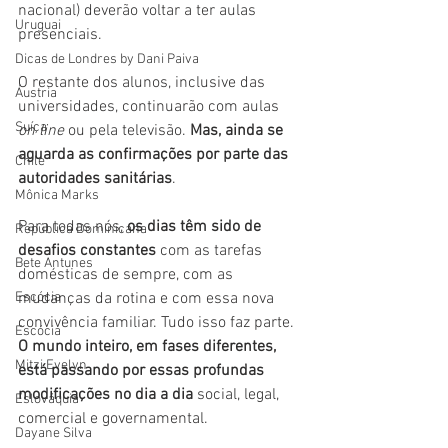
nacional) deverão voltar a ter aulas 
Uruguai
presenciais.
Dicas de Londres by Dani Paiva
O restante dos alunos, inclusive das 
Áustria
universidades, continuarão com aulas 
Suíça
on line
 ou pela televisão. 
Mas, ainda se 
aguarda as confirmações por parte das 
Chile
autoridades sanitárias
.
Mônica Marks
Para todas nós, 
os dias têm sido de 
República Dominicana
desafios constantes 
com as tarefas 
Bete Antunes
domésticas de sempre, com as 
Escócia
mudanças da rotina e com essa nova 
convivência familiar. Tudo isso faz parte. 
Escócia
O mundo inteiro, em fases diferentes,  
Mitzi Evelyn
está passando por essas profundas 
modificações no dia a dia
 social, legal, 
Eslováquia
comercial e governamental.
Dayane Silva