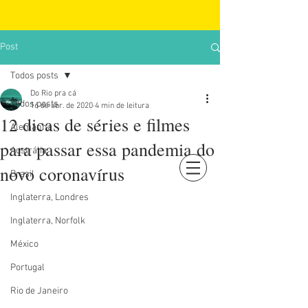
Post
Todos posts
Do Rio pra cá
Todos posts
16 de abr. de 2020
4 min de leitura
12 dicas de séries e filmes
Alemanha
para passar essa pandemia do
Austrália
novo coronavírus
Brasil
Login
Inglaterra, Londres
Inglaterra, Norfolk
México
Portugal
Rio de Janeiro