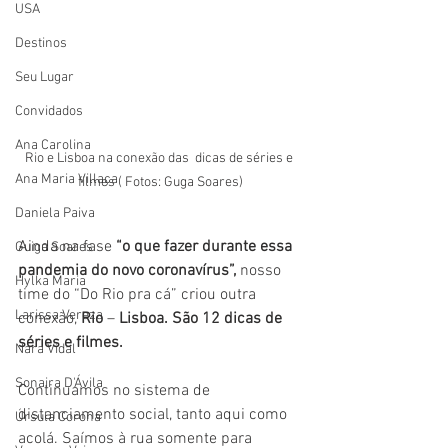
USA
Destinos
Seu Lugar
Convidados
Ana Carolina
Rio e Lisboa na conexão das  dicas de séries e 
Ana Maria Villaça
filmes ( Fotos: Guga Soares)
Daniela Paiva
Ainda na fase 
“o que fazer durante essa 
Guiga Soares
pandemia do novo coronavírus”,
 nosso 
Hylka Maria
time do “Do Rio pra cá” criou outra 
Larissa Vereza
conexão, 
Rio
 – 
Lisboa. São 12 dicas de 
séries e filmes.
Nara Vidal
Sonaira D'Ávila
Continuamos no sistema de 
distanciamento social, tanto aqui como 
Úrsula Corona
acolá. Saímos à rua somente para 