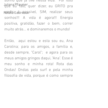
sonho que já tive nessa vida.  Por isso 
Juliana Pflaumer
que eu falo, quer dizer, eu GRITO pra 
vocês: é possível, SIM, realizar seus 
Natália Gautreaux
sonhos!!! A vida é agora!!! Energia 
positiva, gratidão, fazer o bem, correr 
muito atrás... e dominaremos o mundo! 
Então,  aqui estou e esta sou eu, Ana 
Carolina; para os amigos, a família e, 
desde sempre, "Carol";  e agora para os 
meus amigos gringos daqui, "Ana". Esse é 
meu sonho e minha rota! Rota das 
Ondas! Ondas pelo surf e pela minha 
filosofia de vida, porque é como sempre 
digo: se o mar está flat é porque as 
ondas estão vindo! Assim como na vida, 
se o momento está ruim é porque algo 
bom está a caminho! Sejam bem-vindos 
aos nossos sonhos e às nossas rotas! 