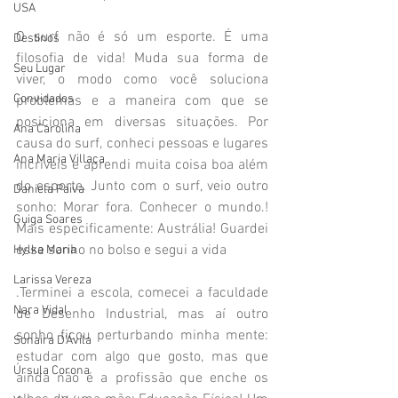
USA
O surf não é só um esporte. É uma 
Destinos
filosofia de vida! Muda sua forma de 
Seu Lugar
viver, o modo como você soluciona 
Convidados
problemas e a maneira com que se 
posiciona em diversas situações. Por 
Ana Carolina
causa do surf, conheci pessoas e lugares 
Ana Maria Villaça
incríveis e aprendi muita coisa boa além 
do esporte. Junto com o surf, veio outro 
Daniela Paiva
sonho: Morar fora. Conhecer o mundo.! 
Guiga Soares
Mais especificamente: Austrália! Guardei 
esse sonho no bolso e segui a vida
Hylka Maria
Larissa Vereza
.Terminei a escola, comecei a faculdade 
Nara Vidal
de Desenho Industrial, mas aí outro 
sonho ficou perturbando minha mente: 
Sonaira D'Ávila
estudar com algo que gosto, mas que 
Úrsula Corona
ainda não é a profissão que enche os 