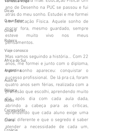
olhos de uma mãe: Educação Física! Um 
Vanessa Veiga
ano de Desenho na PUC se passou e fui 
Dicas
atrás do meu sonho. Estudei e me formei 
O que fazer
em Educação Física. Aquele sonho de 
morar fora, mesmo guardado, sempre 
Onde ir
esteve muito vivo nos meus 
Roteiro
pensamentos. 
Viaje conosco
Mas vamos seguindo a história... Com 22 
África do Sul
anos, me formei e junto com o diploma, 
outro sonho apareceu: conquistar o 
Argentina
sucesso profissional.  De lá pra cá, foram 
Áustria
quatro anos sem férias, realizada com a 
Bélgica
profissão que escolhi, aprendendo muito 
dia após dia com cada aula dada, 
Butão
abrindo a cabeça para as críticas, 
Cazaquistão
aprendendo que cada aluno exige uma 
Carol diferente e que o segredo é saber 
China
atender a necessidade de cada um, 
Croácia