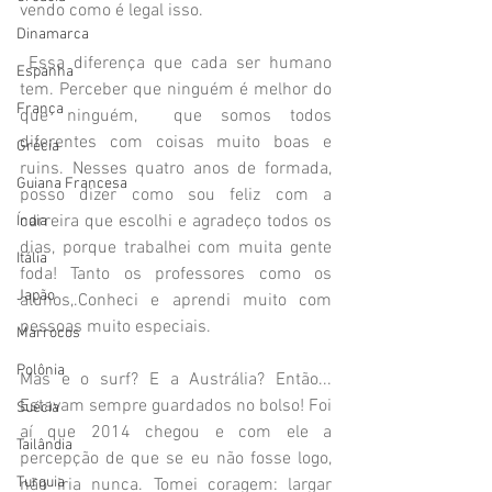
vendo como é legal isso.
Dinamarca
 Essa diferença que cada ser humano 
Espanha
tem. Perceber que ninguém é melhor do 
França
que ninguém,  que somos todos 
diferentes com coisas muito boas e 
Grécia
ruins. Nesses quatro anos de formada, 
Guiana Francesa
posso dizer como sou feliz com a 
carreira que escolhi e agradeço todos os 
Índia
dias, porque trabalhei com muita gente 
Itália
foda! Tanto os professores como os 
Japão
alunos,.Conheci e aprendi muito com 
pessoas muito especiais. 
Marrocos
Polônia
Mas e o surf? E a Austrália? Então... 
Estavam sempre guardados no bolso! Foi 
Suécia
aí que 2014 chegou e com ele a 
Tailândia
percepção de que se eu não fosse logo, 
Turquia
não iria nunca. Tomei coragem: largar 