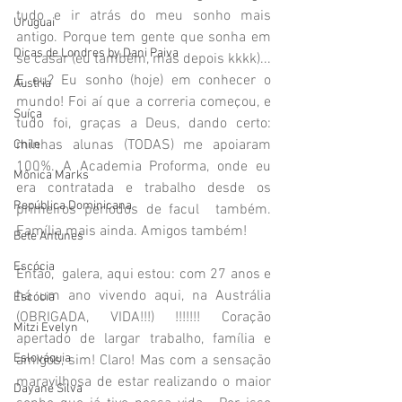
tudo e ir atrás do meu sonho mais 
Uruguai
antigo. Porque tem gente que sonha em 
Dicas de Londres by Dani Paiva
se casar (eu também, mas depois kkkk)... 
E eu? Eu sonho (hoje) em conhecer o 
Áustria
mundo! Foi aí que a correria começou, e 
Suíça
tudo foi, graças a Deus, dando certo: 
minhas alunas (TODAS) me apoiaram 
Chile
100%. A Academia Proforma, onde eu 
Mônica Marks
era contratada e trabalho desde os 
República Dominicana
primeiros períodos de facul  também. 
Família mais ainda. Amigos também! 
Bete Antunes
Escócia
Então,  galera, aqui estou: com 27 anos e 
há um ano vivendo aqui, na Austrália 
Escócia
(OBRIGADA, VIDA!!!) !!!!!!! Coração 
Mitzi Evelyn
apertado de largar trabalho, família e 
Eslováquia
amigos, sim! Claro! Mas com a sensação 
maravilhosa de estar realizando o maior 
Dayane Silva