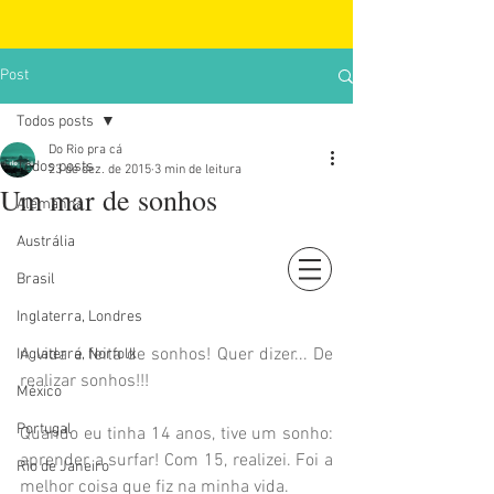
Post
Todos posts
Do Rio pra cá
Todos posts
23 de dez. de 2015
3 min de leitura
Um mar de sonhos
Alemanha
Austrália
Brasil
Login
Inglaterra, Londres
A vida é feita de sonhos! Quer dizer... De 
Inglaterra, Norfolk
realizar sonhos!!! 
México
Portugal
Quando eu tinha 14 anos, tive um sonho: 
aprender a surfar! Com 15, realizei. Foi a 
Rio de Janeiro
melhor coisa que fiz na minha vida. 