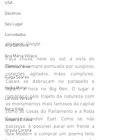
USA
Destinos
Seu Lugar
Convidados
Imagem: Google
Ana Carolina
Ana Maria Villaça
Faça chuva, neve ou sol, a vista do 
Tâmisa é sempre pontuada por suspiros, 
Daniela Paiva
corações agitados, mãos cúmplices. 
Guiga Soares
Casais se debruçam no parapeito e 
Hylka Maria
vigiam a hora no Big Ben. O lugar é 
romântico pelo trajeto da natureza com 
Larissa Vereza
os monumentos mais famosos da capital 
Nara Vidal
como as casas do Parlamento e a Roda 
Gigante (London Eye). Como se não 
Sonaira D'Ávila
bastasse, é possível parar em frente a 
Úrsula Corona
Tate Modern e comprar um poema feito 