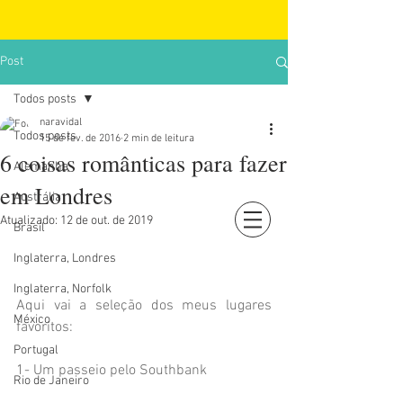
Post
Todos posts
naravidal
Todos posts
15 de fev. de 2016
2 min de leitura
6 coisas românticas para fazer
Alemanha
em Londres
Austrália
Atualizado:
12 de out. de 2019
Brasil
Login
Inglaterra, Londres
Inglaterra, Norfolk
Aqui vai a seleção dos meus lugares 
México
favoritos:
Portugal
1- Um passeio pelo Southbank
Rio de Janeiro