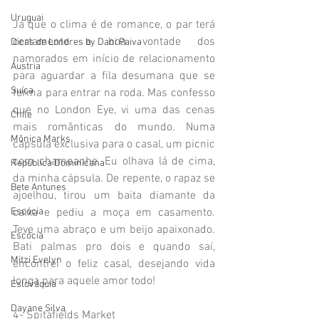
Uruguai
Já que o clima é de romance, o par terá 
certamente a boa vontade dos 
Dicas de Londres by Dani Paiva
namorados em início de relacionamento 
Áustria
para aguardar a fila desumana que se 
Suíça
forma para entrar na roda. Mas confesso 
que no London Eye, vi uma das cenas 
Chile
mais românticas do mundo. Numa 
Mônica Marks
cápsula exclusiva para o casal, um picnic 
com champanhe. Eu olhava lá de cima, 
República Dominicana
da minha cápsula. De repente, o rapaz se 
Bete Antunes
ajoelhou, tirou um baita diamante da 
caixa e pediu a moça em casamento. 
Escócia
Teve uma abraço e um beijo apaixonado. 
Escócia
Bati palmas pro dois e quando saí, 
Mitzi Evelyn
encontrei o feliz casal, desejando vida 
longa para aquele amor todo!
Eslováquia
Dayane Silva
4- Spitafields Market