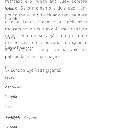
mercado é o Punch and Judy, sempre 
lotado. Se o momento a dois pedir um 
Dinamarca
pouco mais de privacidade, tem sempre 
Espanha
o café Laduree com seus deliciosos 
macaroons. Ali, certamente você não terá 
França
muita gente em volta, já que o preço de 
Grécia
um macaroon é de espantar a freguesia. 
Guiana Francesa
Mas se a ideia é impressionar, vale um 
café ou taça de champagne.
Índia
Itália
3- London Eye (roda gigante)
Japão
Marrocos
Polônia
Suécia
Tailândia
Imagem: Google
Turquia