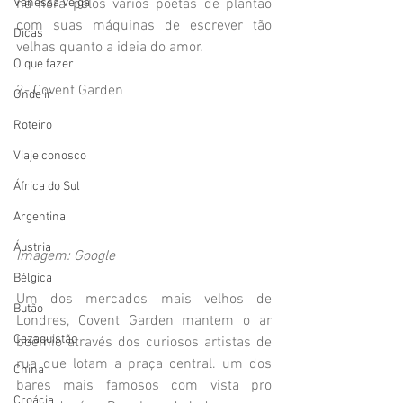
na hora pelos vários poetas de plantão 
Vanessa Veiga
com suas máquinas de escrever tão 
Dicas
velhas quanto a ideia do amor.
O que fazer
2- Covent Garden
Onde ir
Roteiro
Viaje conosco
África do Sul
Argentina
Áustria
Imagem: Google
Bélgica
Um dos mercados mais velhos de 
Butão
Londres, Covent Garden mantem o ar 
Cazaquistão
boêmio através dos curiosos artistas de 
rua que lotam a praça central. um dos 
China
bares mais famosos com vista pro 
Croácia