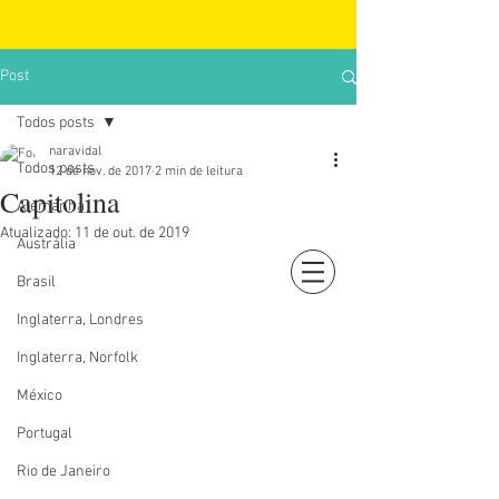
Post
Todos posts
naravidal
Todos posts
12 de nov. de 2017
2 min de leitura
Capitolina
Alemanha
Atualizado:
11 de out. de 2019
Austrália
Brasil
Login
Inglaterra, Londres
Inglaterra, Norfolk
México
Portugal
Rio de Janeiro