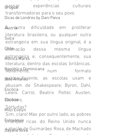
passar experiências culturais 
Uruguai
transformadoras para o seu povo.
Dicas de Londres by Dani Paiva
A outra dificuldade em proliferar 
Áustria
literatura brasileira, ou qualquer outra 
Suíça
estrangeira em sua língua original, é a 
Chile
alienação dessa mesma língua 
estrangeira e, consequentemente, sua 
Mônica Marks
literatura, dentro das escolas britânicas. 
República Dominicana
Novamente, num formato 
autossuficiente, as escolas usam e 
Bete Antunes
abusam de Shakespeare, Byron, Dahl, 
Escócia
Lewis Carrol, Beatrix Potter, Austen, 
Dickens.
Escócia
Sortudas?
Mitzi Evelyn
Sim, claro! Mas por outro lado, as pobres 
Eslováquia
crianças ricas do Reino Unido nunca 
saberão de Guimarães Rosa, de Machado 
Dayane Silva