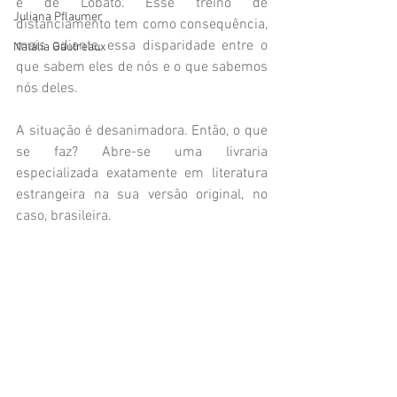
e de Lobato. Esse treino de 
Juliana Pflaumer
distanciamento tem como consequência, 
mais adiante, essa disparidade entre o 
Natália Gautreaux
que sabem eles de nós e o que sabemos 
nós deles.
A situação é desanimadora. Então, o que 
se faz? Abre-se uma livraria 
especializada exatamente em literatura 
estrangeira na sua versão original, no 
caso, brasileira.
A Capitolina Books, uma espécie de 
loucura admissível, funciona a partir de 
setembro, com festa de inauguração em 
Londres e tudo mais a que temos direito.
#NaraVidal
#CapitolinaBooks
#Livrariavirtual
#Londres
#Inglaterra