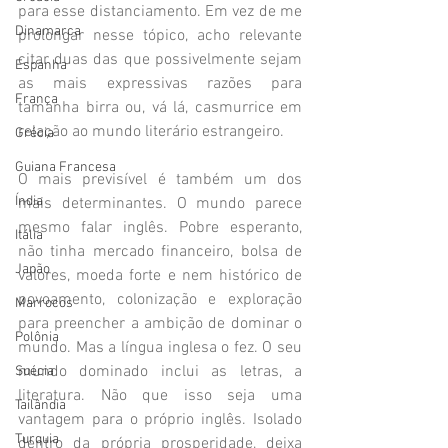
para esse distanciamento. Em vez de me 
Dinamarca
prolongar nesse tópico, acho relevante 
citar duas das que possivelmente sejam 
Espanha
as mais expressivas razões para 
França
tamanha birra ou, vá lá, casmurrice em 
relação ao mundo literário estrangeiro.
Grécia
Guiana Francesa
O mais previsível é também um dos 
Índia
mais determinantes. O mundo parece 
mesmo falar inglês. Pobre esperanto, 
Itália
não tinha mercado financeiro, bolsa de 
Japão
valores, moeda forte e nem histórico de 
povoamento, colonização e exploração 
Marrocos
para preencher a ambição de dominar o 
Polônia
mundo. Mas a língua inglesa o fez. O seu 
mundo dominado inclui as letras, a 
Suécia
literatura. Não que isso seja uma 
Tailândia
vantagem para o próprio inglês. Isolado 
Turquia
dentro da própria prosperidade, deixa 