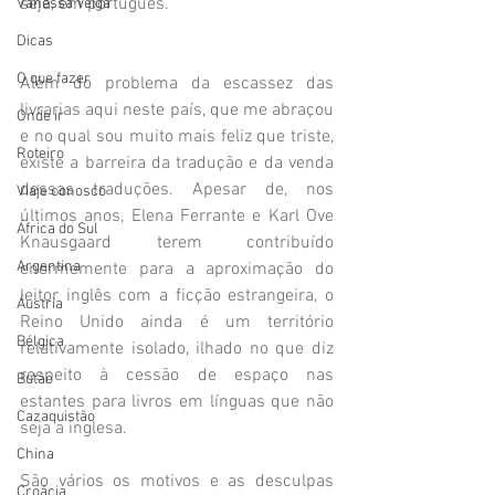
seja, em português.
Vanessa Veiga
Dicas
O que fazer
Além do problema da escassez das 
livrarias aqui neste país, que me abraçou 
Onde ir
e no qual sou muito mais feliz que triste, 
Roteiro
existe a barreira da tradução e da venda 
dessas traduções. Apesar de, nos 
Viaje conosco
últimos anos, Elena Ferrante e Karl Ove 
África do Sul
Knausgaard terem contribuído 
Argentina
enormemente para a aproximação do 
leitor inglês com a ficção estrangeira, o 
Áustria
Reino Unido ainda é um território 
Bélgica
relativamente isolado, ilhado no que diz 
respeito à cessão de espaço nas 
Butão
estantes para livros em línguas que não 
Cazaquistão
seja a inglesa.
China
São vários os motivos e as desculpas 
Croácia