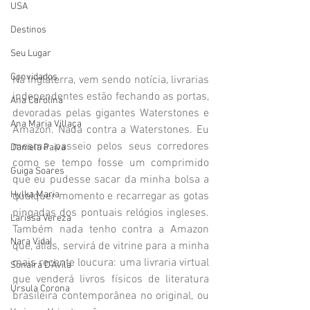
USA
Destinos
Seu Lugar
Convidados
Na Inglaterra, vem sendo notícia, livrarias 
independentes estão fechando as portas, 
Ana Carolina
devoradas pelas gigantes Waterstones e 
Ana Maria Villaça
Amazon. Nada contra a Waterstones. Eu 
mesma passeio pelos seus corredores 
Daniela Paiva
como se tempo fosse um comprimido 
Guiga Soares
que eu pudesse sacar da minha bolsa a 
Hylka Maria
qualquer momento e recarregar as gotas 
pingadas dos pontuais relógios ingleses. 
Larissa Vereza
Também nada tenho contra a Amazon 
Nara Vidal
que, aliás, servirá de vitrine para a minha 
mais recente loucura: uma livraria virtual 
Sonaira D'Ávila
que venderá livros físicos de literatura 
Úrsula Corona
brasileira contemporânea no original, ou 