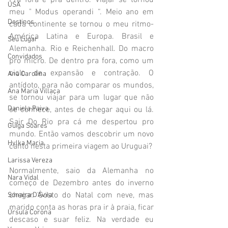
Pra fora e pra dentro. Viajar se tornou 
USA
meu " Modus operandi “. Meio ano em 
Destinos
cada continente se tornou o meu ritmo-
América Latina e Europa. Brasil e 
Seu Lugar
Alemanha. Rio e Reichenhall. Do macro 
Convidados
pro micro. De dentro pra fora, como um 
ciclo de expansão e contração. O 
Ana Carolina
antídoto, para não comparar os mundos, 
Ana Maria Villaça
se tornou viajar para um lugar que não 
Daniela Paiva
se conhece, antes de chegar aqui ou lá. 
Sair Do Rio pra cá me despertou pro 
Guiga Soares
mundo. Então vamos descobrir um novo 
Hylka Maria
canto nesta primeira viagem ao Uruguai?
Larissa Vereza
Normalmente, saio da Alemanha no 
Nara Vidal
começo de Dezembro antes do inverno 
chegar. Gosto do Natal com neve, mas 
Sonaira D'Ávila
marido conta as horas pra ir à praia, ficar 
Úrsula Corona
descaso e suar feliz. Na verdade eu 