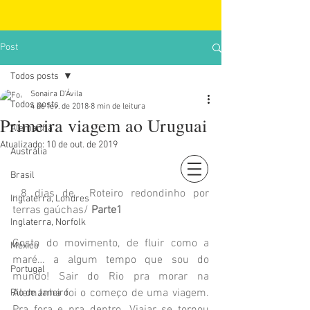
Post
Todos posts
Sonaira D'Ávila
Todos posts
4 de fev. de 2018
8 min de leitura
Primeira viagem ao Uruguai
Alemanha
Atualizado:
10 de out. de 2019
Austrália
Brasil
Login
...8 dias de  Roteiro redondinho por 
Inglaterra, Londres
terras gaúchas/ 
Parte1
Inglaterra, Norfolk
Gosto do movimento, de fluir como a 
México
maré… a algum tempo que sou do 
Portugal
mundo! Sair do Rio pra morar na 
Alemanha foi o começo de uma viagem. 
Rio de Janeiro