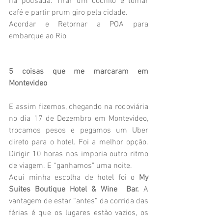
na pousada. Tirar um cochilo e tomar 
café e partir prum giro pela cidade. 
Acordar e Retornar a POA para 
embarque ao Rio
5 coisas que me marcaram em 
Montevideo  
E assim fizemos, chegando na rodoviária 
no dia 17 de Dezembro em Montevideo, 
trocamos pesos e pegamos um Uber 
direto para o hotel. Foi a melhor opção. 
Dirigir 10 horas nos imporia outro ritmo 
de viagem. E “ganhamos" uma noite.
Aqui minha escolha de hotel foi o 
My 
Suites Boutique Hotel & Wine  Bar.
A 
vantagem de estar “antes” da corrida das 
férias é que os lugares estão vazios, os 