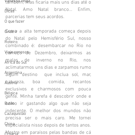
Vanessa Veiga
também, mas ficaria mais uns dias até o 
Natal. Amo Natal branco... Enfim, 
Dicas
parcerias tem seus acordos. 
O que fazer
Como a alta temporada começa depois 
Onde ir
do Natal pelo Hemisfério Sul, nosso 
Roteiro
combinado é: desembarcar no Rio no 
Viaje conosco
começo de Dezembro, deixarmos as 
malas de inverno no Rio, nos 
África do Sul
aclimatarmos uns dias e zarpamos rumo 
Argentina
algum destino  que inclua sol, mar, 
natureza, boa comida, recantos 
Áustria
exclusivos e charmosos com pouca 
Bélgica
gente. Minha tarefa é descobrir onde e 
como ir gastando algo que não seja 
Butão
indecente. O melhor dos mundos não 
Cazaquistão
precisa ser o mais caro. Me tornei 
China
especialista nisso depois de tantos anos. 
Mestre em paraísos pelas bandas de cá 
Croácia