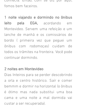
conhecia. Então, com se diz por aqui, 
fomos bem faceiros. 
1 noite viajando e dormindo no ônibus 
leito pela EGA,
 acordando em 
Montevideo. Servem uma refeição e um 
lanche de manhã e os comissários de 
bordo ( primeira vez que peguei um 
ônibus com rodomoças) cuidam de 
todos os trâmites na fronteira. Você pode 
continuar dormindo.
2 noites em Montevideo
Dias Inteiros para se perder descobrindo 
a orla e centro histórico. Saír e comer 
bemmm e dormir na horizontal (o ônibus 
é ótimo mas nada substitui uma boa 
cama e uma noite a mal dormida vai 
custar a ser recuperada).