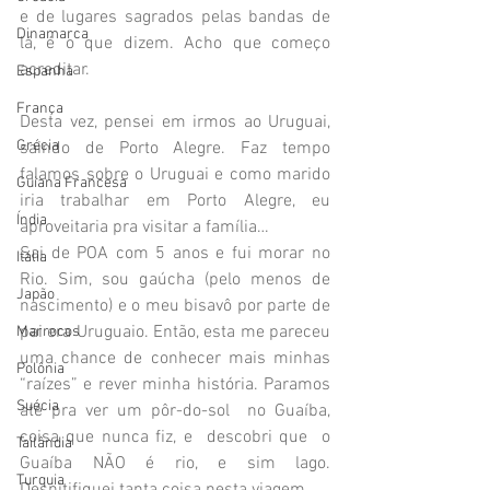
e de lugares sagrados pelas bandas de 
Dinamarca
lá, é o que dizem. Acho que começo 
acreditar.
Espanha
França
Desta vez, pensei em irmos ao Uruguai, 
Grécia
saindo de Porto Alegre. Faz tempo 
falamos sobre o Uruguai e como marido  
Guiana Francesa
iria trabalhar em Porto Alegre, eu 
Índia
aproveitaria pra visitar a família… 
Sai de POA com 5 anos e fui morar no 
Itália
Rio. Sim, sou gaúcha (pelo menos de 
Japão
nascimento) e o meu bisavô por parte de 
pai era Uruguaio. Então, esta me pareceu 
Marrocos
uma chance de conhecer mais minhas 
Polônia
“raízes” e rever minha história. Paramos 
Suécia
até pra ver um pôr-do-sol  no Guaíba, 
coisa que nunca fiz, e  descobri que  o 
Tailândia
Guaíba NÃO é rio, e sim lago. 
Turquia