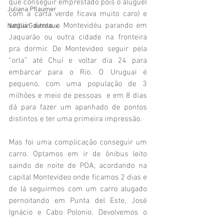
que conseguir emprestado pois o aluguel 
Juliana Pflaumer
com a carta verde ficava muito caro) e 
seguir direto a Montevidéu parando em 
Natália Gautreaux
Jaquarão ou outra cidade na fronteira 
pra dormir. De Montevideo seguir pela 
“orla” até Chuí e voltar dia 24 para 
embarcar para o Rio. O Uruguai é 
pequeno, com uma população de 3 
milhões e meio de pessoas  e em 8 dias 
dá para fazer um apanhado de pontos 
distintos e ter uma primeira impressão.
Mas foi uma complicação conseguir um  
carro. Optamos em ir de ônibus leito 
saindo de noite de POA, acordando na 
capital Montevideo onde ficamos 2 dias e 
de lá seguirmos com um carro alugado 
pernoitando em Punta del Este, José 
Ignácio e Cabo Polonio. Devolvemos o 