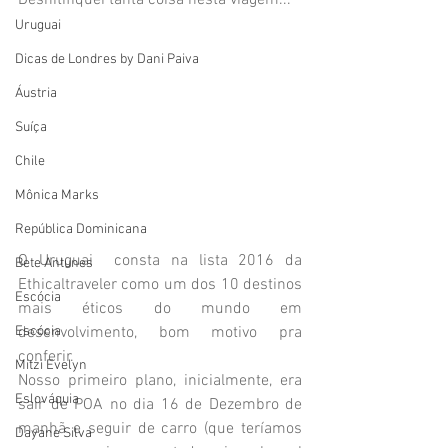
Desnitifiquei tanta coisa nesta viagem...
Uruguai
Dicas de Londres by Dani Paiva
Áustria
Suíça
Chile
Mônica Marks
República Dominicana
O Uruguai  consta na lista 2016 da 
Bete Antunes
Ethicaltraveler como um dos 10 destinos 
Escócia
mais éticos do mundo em 
Escócia
desenvolvimento, bom motivo pra 
conferir.
Mitzi Evelyn
Nosso primeiro plano, inicialmente, era 
Eslováquia
sair de POA no dia 16 de Dezembro de 
manhã e seguir de carro (que teríamos 
Dayane Silva