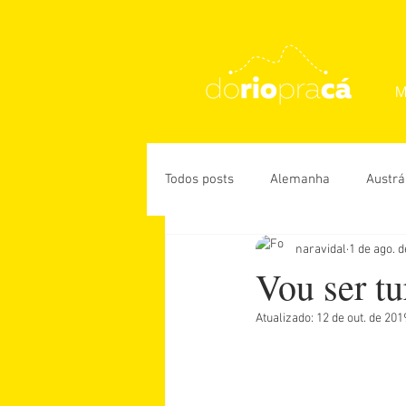
M
Todos posts
Alemanha
Austrá
naravidal
1 de ago. 
Rio de Janeiro
USA
Des
Vou ser tu
Atualizado:
12 de out. de 201
Daniela Paiva
Guiga Soares
Úrsula Corona
Vanessa Veiga