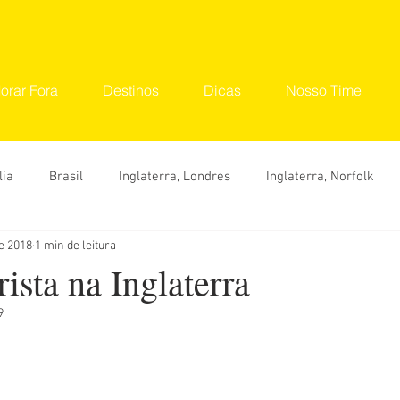
orar Fora
Destinos
Dicas
Nosso Time
lia
Brasil
Inglaterra, Londres
Inglaterra, Norfolk
de 2018
1 min de leitura
tinos
Seu Lugar
Convidados
Ana Carolina
Ana 
rista na Inglaterra
9
Hylka Maria
Larissa Vereza
Nara Vidal
Sonaira 
Dicas
O que fazer
Onde ir
Roteiro
Viaje 