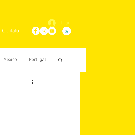
Login
Contato
México
Portugal
Maria Villaça
D'Ávila
conosco
África do Sul