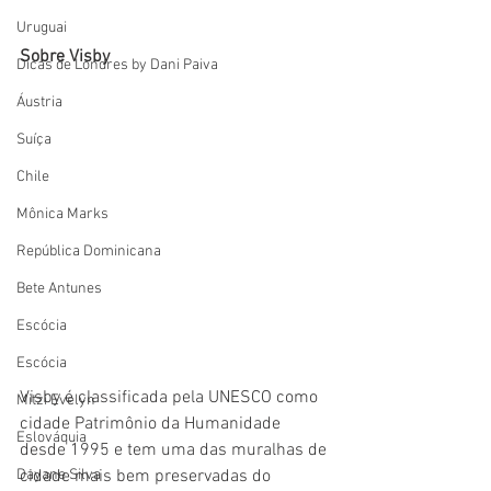
Uruguai
Sobre Visby
Dicas de Londres by Dani Paiva
Áustria
Suíça
Chile
Mônica Marks
República Dominicana
Bete Antunes
Escócia
Escócia
Visby é classificada pela UNESCO como 
Mitzi Evelyn
cidade Patrimônio da Humanidade 
Eslováquia
desde 1995 e tem uma das muralhas de 
cidade mais bem preservadas do 
Dayane Silva