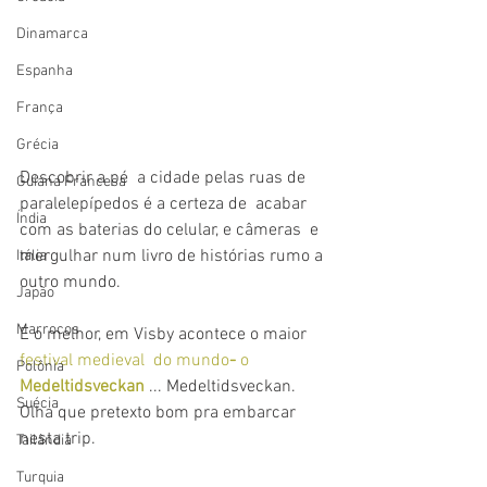
Dinamarca
Espanha
França
Grécia
Descobrir a pé  a cidade pelas ruas de 
Guiana Francesa
paralelepípedos é a certeza de  acabar 
Índia
com as baterias do celular, e câmeras  e 
mergulhar num livro de histórias rumo a 
Itália
outro mundo. 
Japão
Marrocos
E o melhor, em Visby acontece o maior 
festival medieval  do mundo
- 
o 
Polônia
Medeltidsveckan 
... Medeltidsveckan.
Suécia
Olha que pretexto bom pra embarcar 
nesta trip.
Tailândia
Turquia