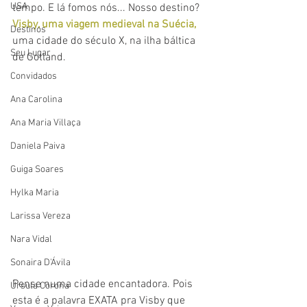
USA
tempo. E lá fomos nós... Nosso destino? 
Vis
by, uma viagem medieval na Suécia,
Destinos
uma cidade do século X, na ilha báltica 
Seu Lugar
de Gotland. 
Convidados
Ana Carolina
Ana Maria Villaça
Daniela Paiva
Guiga Soares
Hylka Maria
Larissa Vereza
Nara Vidal
Sonaira D'Ávila
Pense numa cidade encantadora. Pois 
Úrsula Corona
esta é a palavra EXATA pra Visby que 