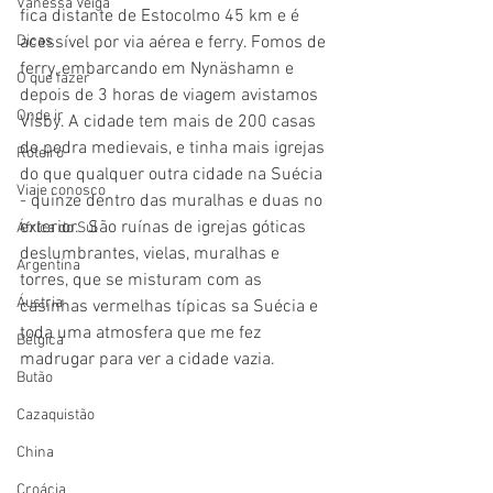
Vanessa Veiga
fica distante de Estocolmo 45 km e é 
acessível por via aérea e ferry. Fomos de 
Dicas
ferry, embarcando em Nynäshamn e 
O que fazer
depois de 3 horas de viagem avistamos 
Onde ir
Visby. A cidade tem mais de 200 casas 
de pedra medievais, e tinha mais igrejas 
Roteiro
do que qualquer outra cidade na Suécia 
Viaje conosco
- quinze dentro das muralhas e duas no 
exterior.  São ruínas de igrejas góticas  
África do Sul
deslumbrantes, vielas, muralhas e 
Argentina
torres, que se misturam com as 
Áustria
casinhas vermelhas típicas sa Suécia e 
toda uma atmosfera que me fez 
Bélgica
madrugar para ver a cidade vazia. 
Butão
Cazaquistão
China
Croácia