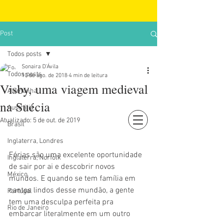
Post
Todos posts
Sonaira D'Ávila
Todos posts
10 de ago. de 2018
4 min de leitura
Visby, uma viagem medieval
Alemanha
na Suécia
Austrália
Atualizado:
5 de out. de 2019
Brasil
Login
Inglaterra, Londres
Férias são uma excelente oportunidade 
Inglaterra, Norfolk
de sair por ai e descobrir novos 
México
mundos. E quando se tem família em 
cantos lindos desse mundão, a gente 
Portugal
tem uma desculpa perfeita pra 
Rio de Janeiro
embarcar literalmente em um outro 