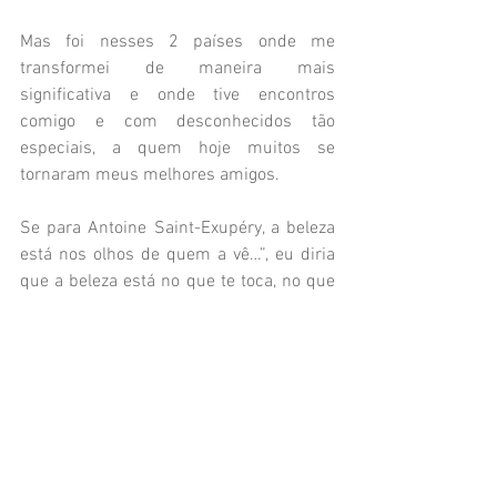
Mas foi nesses 2 países onde me 
transformei de maneira mais 
significativa e onde tive encontros 
comigo e com desconhecidos tão 
especiais, a quem hoje muitos se 
tornaram meus melhores amigos.
Se para Antoine Saint-Exupéry, a beleza 
está nos olhos de quem a vê…”, eu diria 
que a beleza está no que te toca, no que 
te emociona e te transforma para melhor. 
Sim, morar fora é um  eterno desafio, 
que conto mais 
aqui
.
Quer saber mais  sobre nossas 
andançãs por ai? 
Então continue acompanhando nosso 
blog e curte nossa página no 
Facebook 
e 