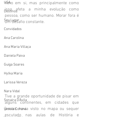
USA
novo em si, mas principalmente como 
isso afeta a minha evolução como 
Destinos
pessoa, como ser humano. Morar fora é 
Seu Lugar
um desafio constante.
Convidados
Ana Carolina
Ana Maria Villaça
Daniela Paiva
Guiga Soares
Hylka Maria
Larissa Vereza
Nara Vidal
Tive a grande oportunidade de pisar em 
Sonaira D'Ávila
alguns continentes, em cidades que 
jamais havia visto no mapa ou sequer 
Úrsula Corona
escutado nas aulas de História e 