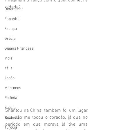
imaginem o ranço com o qual conheci a 
cidade?
Dinamarca
Espanha
França
Grécia
Guiana Francesa
Índia
Itália
Japão
Marrocos
Polônia
Suécia
Shantou na China, também foi um lugar 
que não me tocou o coração, já que no 
Tailândia
período em que morava lá tive uma 
Turquia