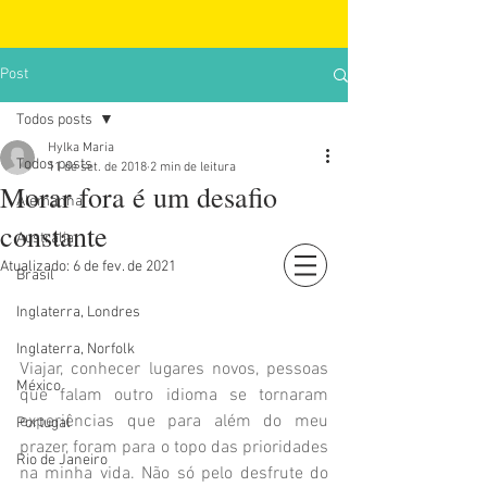
Post
Todos posts
Hylka Maria
Todos posts
11 de set. de 2018
2 min de leitura
Morar fora é um desafio
Alemanha
constante
Austrália
Atualizado:
6 de fev. de 2021
Brasil
Login
Inglaterra, Londres
Inglaterra, Norfolk
Viajar, conhecer lugares novos, pessoas 
México
que falam outro idioma se tornaram 
experiências que para além do meu 
Portugal
prazer, foram para o topo das prioridades 
Rio de Janeiro
na minha vida. Não só pelo desfrute do 