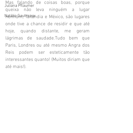
Mas falando de coisas boas, porque 
Juliana Pflaumer
queixa não leva ninguém a lugar 
Natália Gautreaux
nenhum, Tailândia e México, são lugares 
onde tive a chance de residir e que até 
hoje, quando distante, me geram 
lágrimas de saudade.Tudo bem que 
Paris, Londres ou até mesmo Angra dos 
Reis podem ser esteticamente tão 
interessantes quanto! (Muitos diriam que 
até mais!).