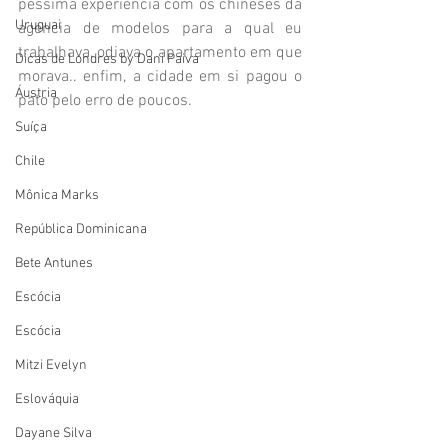
péssima experiência com os chineses da 
Uruguai
agencia de modelos para a qual eu 
trabalhava, odiava o apartamento em que 
Dicas de Londres by Dani Paiva
morava.. enfim, a cidade em si pagou o 
Áustria
pato pelo erro de poucos.
Suíça
Chile
Mônica Marks
República Dominicana
Bete Antunes
Escócia
Escócia
Mitzi Evelyn
Eslováquia
Dayane Silva