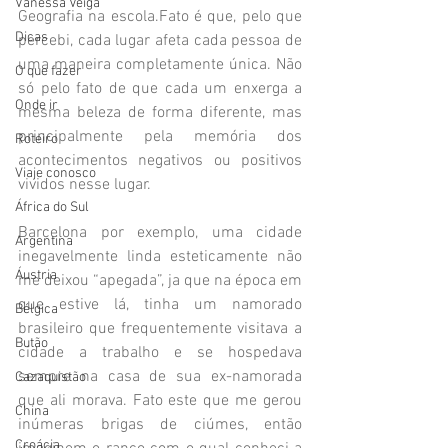
Vanessa Veiga
Geografia na escola.Fato é que, pelo que 
Dicas
percebi, cada lugar afeta cada pessoa de 
uma maneira completamente única. Não 
O que fazer
só pelo fato de que cada um enxerga a 
Onde ir
mesma beleza de forma diferente, mas 
principalmente pela memória dos 
Roteiro
acontecimentos negativos ou positivos 
Viaje conosco
vividos nesse lugar.
África do Sul
Barcelona por exemplo, uma cidade 
Argentina
inegavelmente linda esteticamente não 
Áustria
me deixou “apegada”, ja que na época em 
que estive lá, tinha um namorado 
Bélgica
brasileiro que frequentemente visitava a 
Butão
cidade a trabalho e se hospedava 
sempre na casa de sua ex-namorada 
Cazaquistão
que ali morava. Fato este que me gerou 
China
inúmeras brigas de ciúmes, então 
Croácia