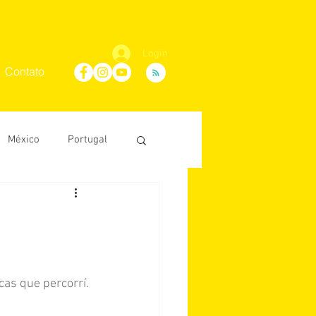
Login
Contato
México
Portugal
Maria Villaça
D'Ávila
as que percorrí. 
conosco
África do Sul