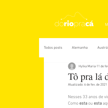
M
Todos posts
Alemanha
Austrá
Hylka Maria
11 de fe
Rio de Janeiro
USA
Des
Tô pra lá
Atualizado:
6 de fev. de 2021
Daniela Paiva
Guiga Soares
Nesses 33 anos de vida
Como 
esta 
ou 
esta 
aq
Úrsula Corona
Vanessa Veiga