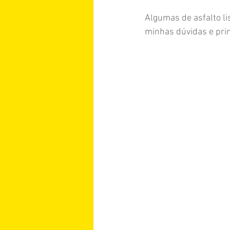
Algumas de asfalto li
minhas dúvidas e pri
Argentina
Áustria