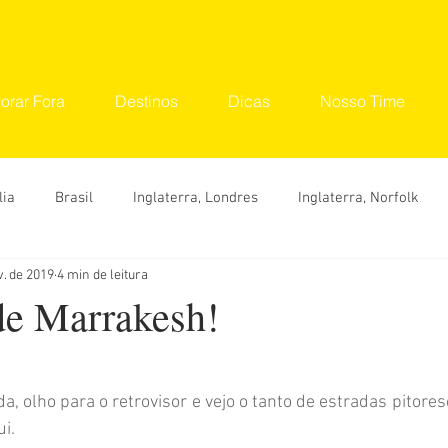
orar Fora
Destinos
Dicas
Nosso Time
lia
Brasil
Inglaterra, Londres
Inglaterra, Norfolk
v. de 2019
4 min de leitura
tinos
Seu Lugar
Convidados
Ana Carolina
Ana 
 de Marrakesh!
Hylka Maria
Larissa Vereza
Nara Vidal
Sonaira 
, olho para o retrovisor e vejo o tanto de estradas pitoresc
ui.
Dicas
O que fazer
Onde ir
Roteiro
Viaje 