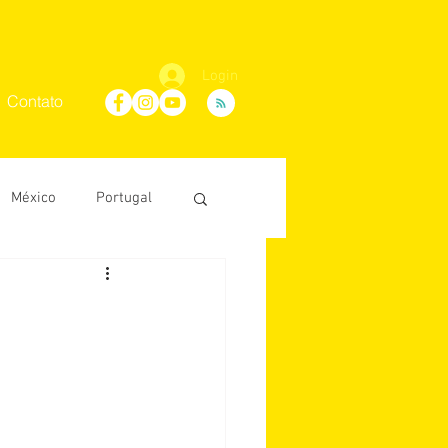
Login
Contato
México
Portugal
Maria Villaça
D'Ávila
conosco
África do Sul