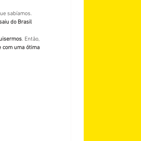
que sabíamos. 
iu do Brasil 
quisermos
. Então, 
e com uma ótima 