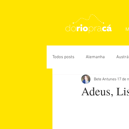
M
Todos posts
Alemanha
Austrá
Bete Antunes
17 de 
Rio de Janeiro
USA
Des
Adeus, Lis
Daniela Paiva
Guiga Soares
Úrsula Corona
Vanessa Veiga