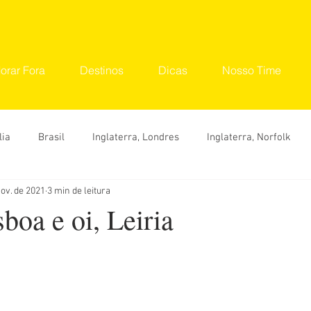
orar Fora
Destinos
Dicas
Nosso Time
lia
Brasil
Inglaterra, Londres
Inglaterra, Norfolk
nov. de 2021
3 min de leitura
tinos
Seu Lugar
Convidados
Ana Carolina
Ana 
boa e oi, Leiria
Hylka Maria
Larissa Vereza
Nara Vidal
Sonaira 
Dicas
O que fazer
Onde ir
Roteiro
Viaje 