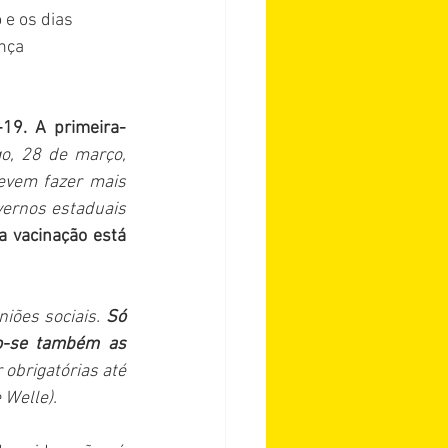
e os dias 
nça 
19. A primeira-
o, 28 de março, 
vem fazer mais 
vernos estaduais 
a vacinação está 
iões sociais. 
Só 
o-se também as 
obrigatórias até 
 Welle).