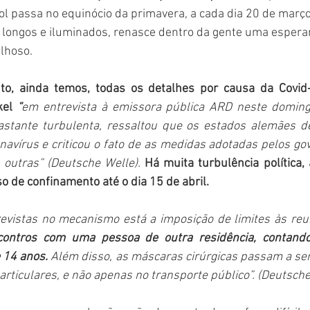
ol passa no equinócio da primavera, a cada dia 20 de março 
 longos e iluminados, renasce dentro da gente uma espera
ilhoso. 
to, ainda temos, todas os detalhes por causa da Covid-
el 
“
em entrevista à emissora pública ARD neste doming
tante turbulenta, ressaltou que os estados alemães de
avírus e criticou o fato de as medidas adotadas pelos go
outras” (Deutsche Welle). 
Há muita turbulência política, 
o de confinamento até o dia 15 de abril. 
evistas no mecanismo está a imposição de limites às reun
contros com uma pessoa de outra residência, contand
 14 anos. 
Além disso, as máscaras cirúrgicas passam a ser 
ticulares, e não apenas no transporte público”.
 (Deutsche