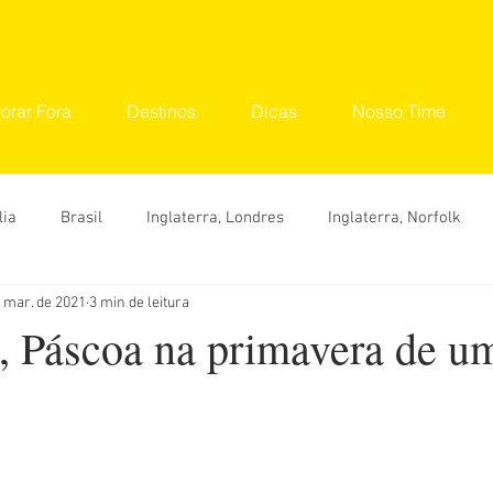
orar Fora
Destinos
Dicas
Nosso Time
lia
Brasil
Inglaterra, Londres
Inglaterra, Norfolk
 mar. de 2021
3 min de leitura
tinos
Seu Lugar
Convidados
Ana Carolina
Ana 
 Páscoa na primavera de u
Hylka Maria
Larissa Vereza
Nara Vidal
Sonaira 
Dicas
O que fazer
Onde ir
Roteiro
Viaje 