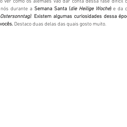
 ver como os alemães vão dar conta dessa fase difícil d
 nós durante a 
Semana Santa (
die Heilige Woche
)
(
Ostersonntag)
.
Existem algumas curiosidades dessa épo
vocês. 
Destaco duas delas das quais gosto muito. 