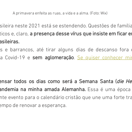
A primavera enfeita as ruas, a vida e a alma. (Foto: Wix)
ileira neste 2021 está se estendendo. Questões de família
icos e, claro,
 a presença desse vírus que insiste em ficar 
sileiras.
s e barrancos, até tirar alguns dias de descanso fora 
a Covid-19 e 
sem aglomeração
. 
Se quiser conhecer min
ensar todos os dias como será a Semana Santa (
die He
pandemia na minha amada Alemanha.
 Essa é uma época l
e evento para o calendário cristão que une uma forte trad
empo de renovar a esperança.