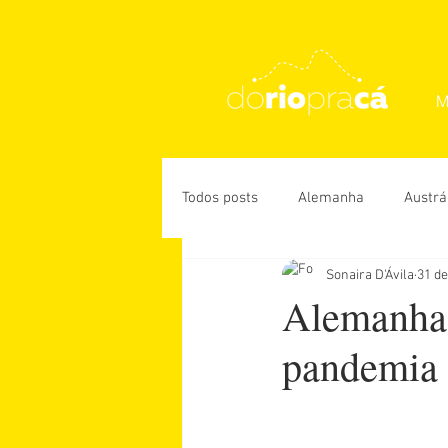
M
Todos posts
Alemanha
Austrá
Sonaira D'Ávila
31 de
Rio de Janeiro
USA
Des
Alemanha,
pandemia
Daniela Paiva
Guiga Soares
Úrsula Corona
Vanessa Veiga