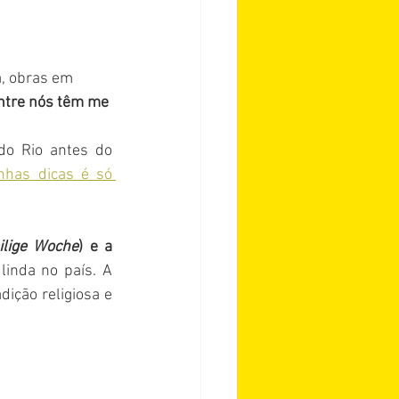
, obras em 
entre nós têm me 
do Rio antes do 
has dicas é só 
ilige Woche
) e a 
inda no país. A 
ição religiosa e 