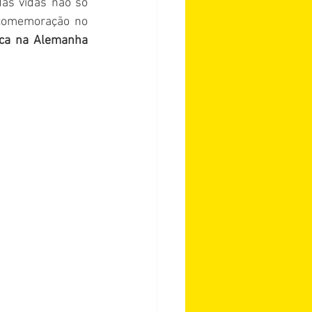
as vidas não só 
 e da comemoração no 
ca na Alemanha 