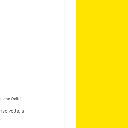
tsche Welle)
so volta, a 
. 