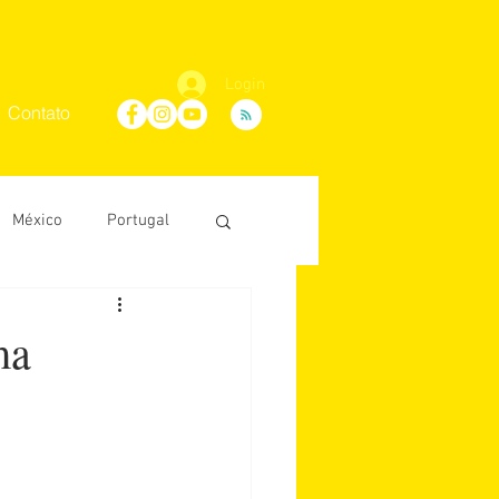
Login
Contato
México
Portugal
Maria Villaça
ma
D'Ávila
conosco
África do Sul