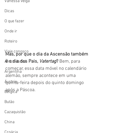
Vanessa Veiga
Dicas
O que fazer
Onde ir
Roteiro
Viaje conosco
Mas, por que o dia da Ascensão também 
é o dia dos Pais, 
Vatertag
?
 Bem, para 
África do Sul
começar, essa data móvel no calendário 
Argentina
alemão, sempre acontece em uma 
Áustria
quinta-feira depois do quinto domingo 
após a Páscoa.
Bélgica
Butão
Cazaquistão
China
Croácia