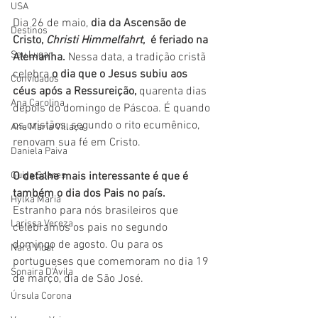
USA
Dia 26 de maio, 
dia da Ascensão de 
Destinos
Cristo, 
Christi Himmelfahrt
,  é feriado na 
Seu Lugar
Alemanha.
 Nessa data, a tradição cristã 
celebra 
o dia que o Jesus subiu aos 
Convidados
céus após a Ressureição, 
quarenta dias 
Ana Carolina
depois do domingo de Páscoa. É quando 
os cristãos, segundo o rito ecumênico, 
Ana Maria Villaça
renovam sua fé em Cristo. 
Daniela Paiva
Guiga Soares
O detalhe mais interessante é que é 
também o dia dos Pais no país.
Hylka Maria
Estranho para nós brasileiros que 
Larissa Vereza
celebramos os pais no segundo 
domingo de agosto. Ou para os 
Nara Vidal
portugueses que comemoram no dia 19 
Sonaira D'Ávila
de março, dia de São José. 
Úrsula Corona