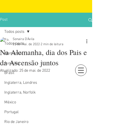
Post
Todos posts
Sonaira D'Ávila
Todos posts
25 de mai. de 2022
2 min de leitura
Na Alemanha, dia dos Pais e
Alemanha
da Ascensão juntos
Austrália
Atualizado:
25 de mai. de 2022
Brasil
Login
Inglaterra, Londres
Inglaterra, Norfolk
México
Portugal
Rio de Janeiro