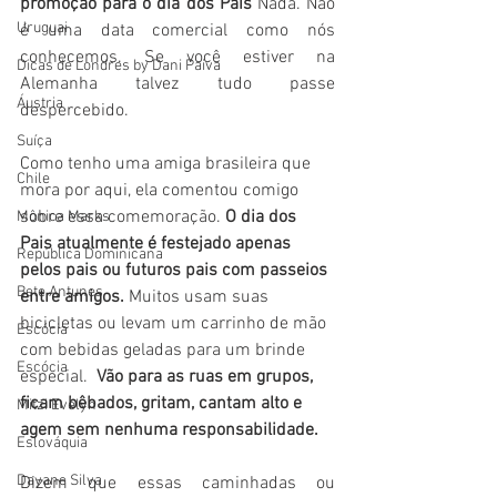
promoção para o dia dos Pais
 Nada. Não 
Uruguai
é uma data comercial como nós 
conhecemos. Se você estiver na 
Dicas de Londres by Dani Paiva
Alemanha talvez tudo passe 
Áustria
despercebido.
Suíça
Como tenho uma amiga brasileira que 
Chile
mora por aqui, ela comentou comigo 
sobre essa comemoração. 
O dia dos 
Mônica Marks
Pais atualmente é festejado apenas 
República Dominicana
pelos pais ou futuros pais com passeios 
Bete Antunes
entre amigos.
 Muitos usam suas 
bicicletas ou levam um carrinho de mão 
Escócia
com bebidas geladas para um brinde 
Escócia
especial. 
 Vão para as ruas em grupos, 
ficam bêbados, gritam, cantam alto e 
Mitzi Evelyn
agem sem nenhuma responsabilidade. 
Eslováquia
Dayane Silva
Dizem que essas caminhadas ou 