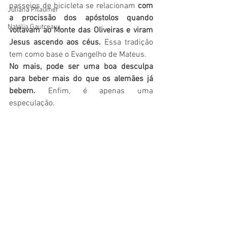
passeios de bicicleta se relacionam 
com 
Juliana Pflaumer
a procissão dos apóstolos quando 
Natália Gautreaux
voltavam ao Monte das Oliveiras e viram 
Jesus ascendo aos céus.
 Essa tradição 
tem como base o Evangelho de Mateus. 
No mais, pode ser uma boa desculpa 
para beber mais do que os alemães já 
bebem. 
Enfim, é apenas uma 
especulação.
E, não deixe de nos seguir também no 
Facebook
 e no 
Instagram
.
Fotos: Pixabay
europa
alemanha
brasil
dia dos pais na alemanha
dia dos pais
ascensão de cristo
ascensão de jesus
Alemanha
Sonaira D'Ávila
Dicas