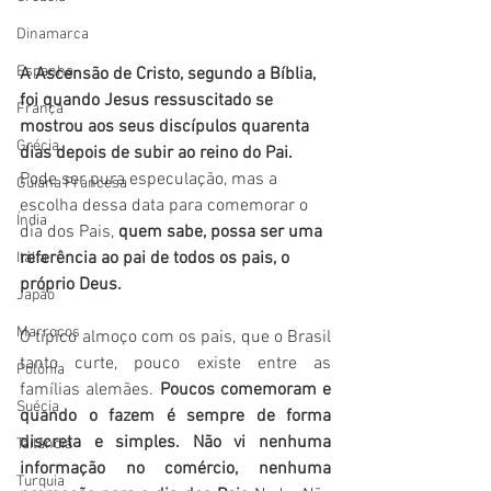
Dinamarca
Espanha
A Ascensão de Cristo, segundo a Bíblia, 
foi quando Jesus ressuscitado se 
França
mostrou aos seus discípulos quarenta 
Grécia
dias depois de subir ao reino do Pai.
Pode ser pura especulação, mas a 
Guiana Francesa
escolha dessa data para comemorar o 
Índia
dia dos Pais,
 quem sabe, possa ser uma 
referência ao pai de todos os pais, o 
Itália
próprio Deus. 
Japão
Marrocos
O típico almoço com os pais, que o Brasil 
tanto curte, pouco existe entre as 
Polônia
famílias alemães. 
Poucos comemoram e 
Suécia
quando o fazem é sempre de forma 
discreta e simples. Não vi nenhuma 
Tailândia
informação no comércio, nenhuma 
Turquia