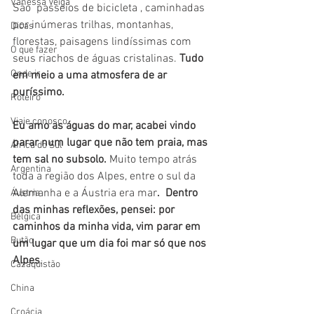
Vanessa Veiga
São  passeios de bicicleta , caminhadas 
por inúmeras trilhas, montanhas, 
Dicas
florestas, paisagens lindíssimas com 
O que fazer
seus riachos de águas cristalinas. 
Tudo 
Onde ir
em meio a uma atmosfera de ar 
puríssimo.
Roteiro
Viaje conosco
Eu amo as águas do mar, acabei vindo 
parar num lugar que não tem praia, mas 
África do Sul
tem sal no subsolo.
 Muito tempo atrás 
Argentina
toda a região dos Alpes, entre o sul da 
Alemanha e a Áustria era mar
.
Dentro 
Áustria
das minhas reflexões, pensei: por 
Bélgica
caminhos da minha vida, vim parar em 
Butão
um lugar que um dia foi mar só que nos 
Alpes
.
Cazaquistão
China
Croácia