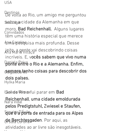
USA
Destinos
De volta ao Rio, um amigo me perguntou 
sobre a cidade da Alemanha em que 
Seu Lugar
moro, 
Bad Reichenhall.  
Alguns lugares 
Convidados
têm uma história especial que merece 
Ana Carolina
uma pesquisa mais profunda. Desse 
jeito, a gente vai descobrindo coisas 
Ana Maria Villaça
incríveis. E, v
ocês sabem que vivo numa 
Daniela Paiva
ponte entre o Rio e a Alemanha. Enfim, 
sempre tenho coisas para descobrir dos 
Guiga Soares
dois países.
Hylka Maria
Saí do Rio e fui parar em
 Bad 
Larissa Vereza
Reichenhall
, 
uma cidade emoldurada 
Nara Vidal
pelos Predigtstuhl, Zwiesel e Staufen,  
Sonaira D'Ávila
que é a porta de entrada para os Alpes 
de Berchtesgaden
. Por aqui, as 
Úrsula Corona
atividades ao ar livre são inesgotáveis. 