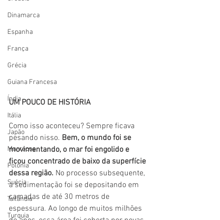
Dinamarca
Espanha
França
Grécia
Guiana Francesa
Índia
UM POUCO DE HISTÓRIA
Itália
Como isso aconteceu? Sempre ficava 
Japão
pesando nisso. 
Bem, o mundo foi se 
movimentando, o mar foi engolido e 
Marrocos
ficou concentrado de baixo da superfície 
Polônia
dessa região.
 No processo subsequente, 
Suécia
a sedimentação foi se depositando em 
camadas de até 30 metros de 
Tailândia
espessura. Ao longo de muitos milhões 
Turquia