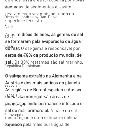
de anos, essa área foi coberta por novas 
camadas de sedimentos e, assim, 
Uruguai
ficaram cada vez mais ao fundo da 
Dicas de Londres by Dani Paiva
superfície terrestre. 
Áustria
Após
 milhões de anos, as gemas de sal 
Suíça
se formaram pela evaporação da água 
Chile
do mar. 
O sal-gema é responsável por 
cerca de 70% da produção mundial de 
Mônica Marks
sal
 . Os 30% restantes são sal marinho. 
República Dominicana
O sal-gema extraído na Alemanha e na 
Bete Antunes
Áustria é dos mais antigos do planeta. 
Escócia
As regiões de Berchtesgaden e Aussee 
Escócia
no Salzkammergut são áreas de 
mineração onde
 permanece intocado o 
Mitzi Evelyn
sal do mar primordial. 
A base do sal 
Eslováquia
desta região é uma salmoura milenar 
formada pela mais pura água de 
Dayane Silva