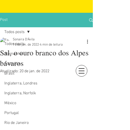
Post
Todos posts
Sonaira D'Ávila
Todos posts
19 de jan. de 2022
4 min de leitura
Sal, o ouro branco dos Alpes
Alemanha
bávaros
Austrália
Atualizado:
20 de jan. de 2022
Brasil
Login
Inglaterra, Londres
Inglaterra, Norfolk
México
Portugal
Rio de Janeiro