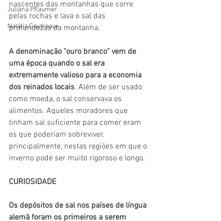
nascentes das montanhas que corre 
Juliana Pflaumer
pelas rochas e lava o sal das 
Natália Gautreaux
profundezas da montanha.
A denominação "ouro branco" vem de 
uma época quando o sal era 
extremamente valioso para a economia 
dos reinados locais
. Além de ser usado 
como moeda, o sal conservava os 
alimentos. Aqueles moradores que 
tinham sal suficiente para comer eram 
os que poderiam sobreviver, 
principalmente, nestas regiões em que o 
inverno pode ser muito rigoroso e longo.  
CURIOSIDADE 
Os depósitos de sal nos países de língua 
alemã foram os primeiros a serem 