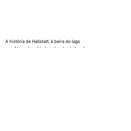
A história de Hallstatt, à beira do lago 
nos Alpes, é moldada pelos depósitos de 
sal da montanha ao seu redor
. As 
pessoas extraíam sal aqui já no período 
Neolítico, ​​7.000 anos atrás. 
Isso mesmo, 
há 7.000 ANOS! 
Isso faz de 
Salzwelten
,
em Hallstatt, a mina de sal mais antiga 
do mundo e 
Patrimônio Mundial da 
UNESCO.