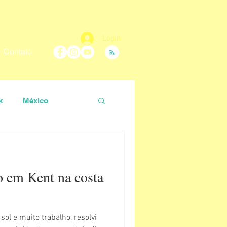
Login
Contato
k
México
 Carolina
o em Kent na costa
Nara Vidal
ol e muito trabalho, resolvi
ir
Roteiro