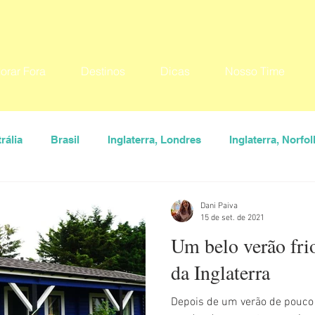
orar Fora
Destinos
Dicas
Nosso Time
rália
Brasil
Inglaterra, Londres
Inglaterra, Norfol
USA
Destinos
Seu Lugar
Convidados
Ana
Dani Paiva
15 de set. de 2021
Um belo verão fri
aiva
Guiga Soares
Hylka Maria
Larissa Vereza
da Inglaterra
Depois de um verão de pouco s
rona
Vanessa Veiga
Dicas
O que fazer
Onde 