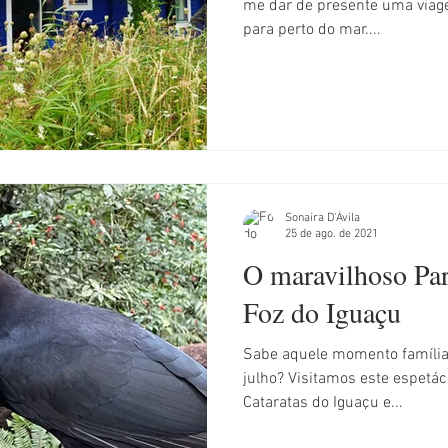
me dar de presente uma viag
para perto do mar....
l
Argentina
Áustria
Sonaira D'Ávila
25 de ago. de 2021
O maravilhoso Pa
Foz do Iguaçu
Sabe aquele momento família 
julho? Visitamos este espetác
Cataratas do Iguaçu e...