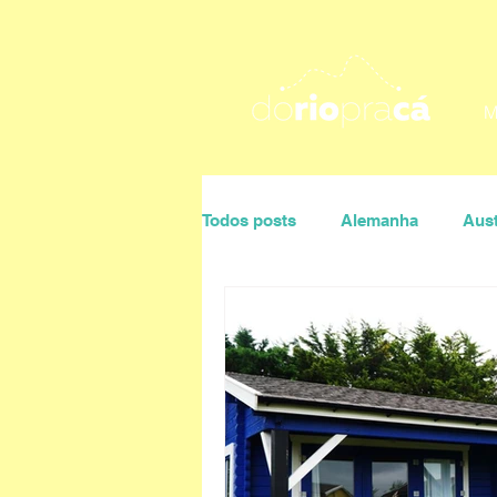
M
Todos posts
Alemanha
Aust
Portugal
Rio de Janeiro
Ana Maria Villaça
Daniela P
Sonaira D'Ávila
Úrsula Co