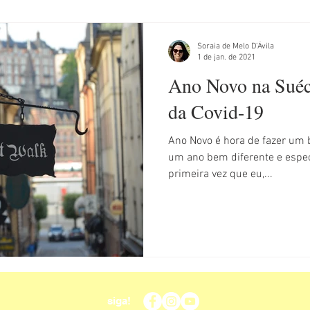
Soraia de Melo D'Ávila
1 de jan. de 2021
Ano Novo na Suéc
da Covid-19
Ano Novo é hora de fazer um b
um ano bem diferente e espec
primeira vez que eu,...
siga!