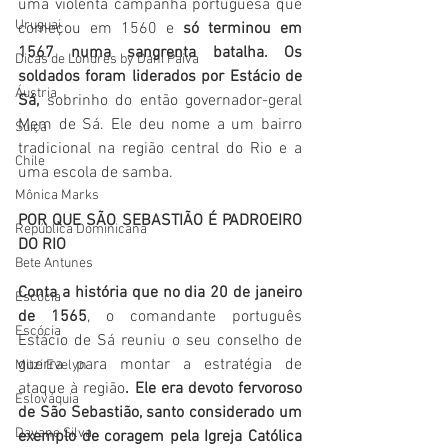
uma violenta campanha portuguesa que 
Uruguai
começou em 1560 e 
só terminou em 
1567 numa sangrenta batalha. Os 
Dicas de Londres by Dani Paiva
soldados foram liderados por Estácio de 
Áustria
Sá,
 sobrinho do então governador-geral 
Mem de Sá. Ele deu nome a um bairro 
Suíça
tradicional na região central do Rio e a 
Chile
uma escola de samba.
Mônica Marks
POR QUE SÃO SEBASTIÃO É PADROEIRO 
República Dominicana
DO RIO
Bete Antunes
Conta a história que no dia 20 de janeiro 
Escócia
de 1565
, o comandante português 
Escócia
Estácio de Sá reuniu o seu conselho de 
guerra para montar a estratégia de 
Mitzi Evelyn
ataque à região
. Ele era devoto fervoroso 
Eslováquia
de São Sebastião, santo considerado um 
Dayane Silva
exemplo de coragem pela Igreja Católica