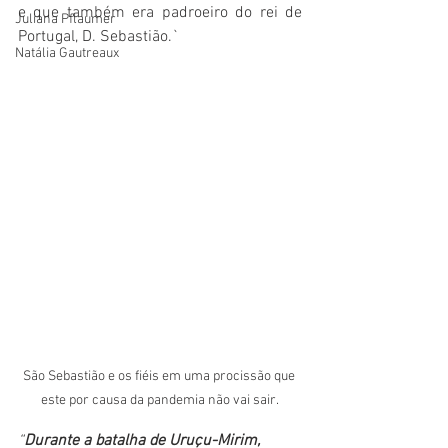
e que também era padroeiro do rei de 
Juliana Pflaumer
Portugal, D. Sebastião.`
Natália Gautreaux
São Sebastião e os fiéis em uma procissão que 
este por causa da pandemia não vai sair.
“
Durante a batalha de Uruçu-Mirim, 