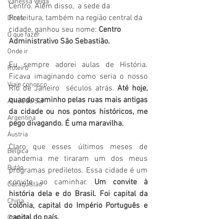
Vanessa Veiga
Centro. Além disso,  a sede da 
Prefeitura, também na região central da 
Dicas
cidade, ganhou seu nome:
 Centro 
O que fazer
Administrativo São Sebastião.
Onde ir
Eu sempre adorei aulas de História. 
Roteiro
Ficava imaginando como seria o nosso 
Viaje conosco
Rio de Janeiro  séculos atrás. 
Até hoje, 
quando caminho pelas ruas mais antigas 
África do Sul
da cidade ou nos pontos históricos, me 
Argentina
pego divagando. É uma maravilha.
Áustria
Claro que esses últimos meses de 
Bélgica
pandemia me tiraram um dos meus 
Butão
programas prediletos. Essa cidade é um 
convite ao caminhar. 
Um convite à 
Cazaquistão
história dela e do Brasil. Foi capital da 
China
colônia, capital do Império Português e 
capital do país. 
Croácia