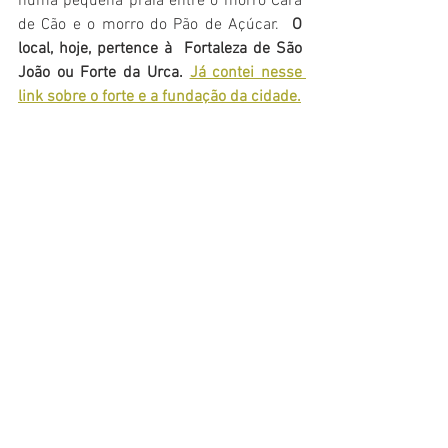
numa pequena praia entre o morro Cara 
de Cão e o morro do Pão de Açúcar.  
O
local, hoje, pertence à  Fortaleza de São 
João ou Forte da Urca. 
Já contei nesse 
link sobre o forte e a fundação da cidade.
Amanhecer em Copacabana: mais um dia de 
beleza no Rio . ( Foto: Eduardo Alonso)
No mais, como digo, tudo é história, tudo 
é beleza nessa cidade.
 Cada cantinho, 