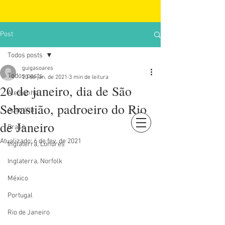
Post
Todos posts
guigasoares
Todos posts
20 de jan. de 2021
3 min de leitura
20 de janeiro, dia de São
Alemanha
Sebastião, padroeiro do Rio
Austrália
de Janeiro
Brasil
Login
Atualizado:
6 de fev. de 2021
Inglaterra, Londres
Inglaterra, Norfolk
México
Portugal
Rio de Janeiro