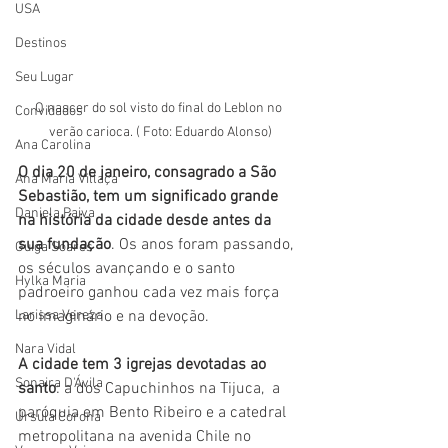
USA
Destinos
Seu Lugar
O nascer do sol visto do final do Leblon no 
Convidados
verão carioca. ( Foto: Eduardo Alonso)
Ana Carolina
O dia 20 de janeiro, consagrado a São 
Ana Maria Villaça
Sebastião, tem um significado grande 
Daniela Paiva
na história da cidade desde antes da 
sua fundação
. Os anos foram passando, 
Guiga Soares
os séculos avançando e o santo 
Hylka Maria
padroeiro ganhou cada vez mais força 
Larissa Vereza
no imaginário e na devoção.
Nara Vidal
A cidade tem 3 igrejas devotadas ao 
Sonaira D'Ávila
santo
: a dos Capuchinhos na Tijuca,  a 
paróquia em Bento Ribeiro e a catedral 
Úrsula Corona
metropolitana na avenida Chile no 