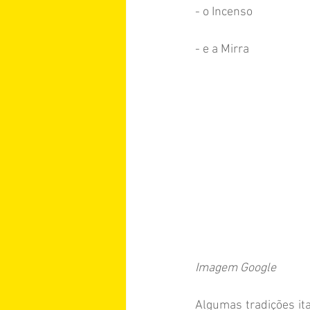
- o Incenso  
- e a Mirra 
Imagem Google
Algumas tradições it