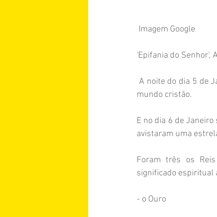
 Imagem Google
'Epifania do Senhor', 
 A noite do dia 5 de Janeiro e madrugada do dia 6 de Janeiro é conhecida como Noite de Reis no 
mundo cristão.
E no dia 6 de Janeiro
avistaram uma estrela 
Foram três os Reis 
significado espiritua
- o Ouro 