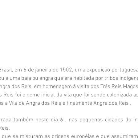
Brasil, em 6 de janeiro de 1502, uma expedição portugues
ou a uma baía ou angra que era habitada por tribos indíge
gra dos Reis, em homenagem à visita dos Três Reis Magos
 Reis foi o nome inicial da vila que foi sendo colonizada ap
 a Vila de Angra dos Reis e finalmente Angra dos Reis . 
Reis.
as que se misturam as origens européias e que assumiram