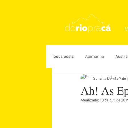
M
Todos posts
Alemanha
Austrá
Sonaira D'Ávila
7 de 
Rio de Janeiro
USA
Des
Ah! As Epi
Atualizado:
10 de out. de 201
Daniela Paiva
Guiga Soares
Úrsula Corona
Vanessa Veiga