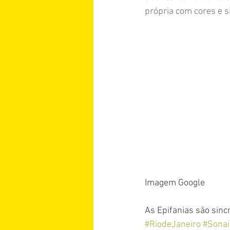
própria com cores e s
Imagem Google
As Epifanias são sincr
#RiodeJaneiro
#Sonai