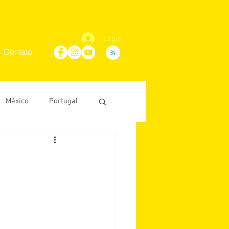
Login
Contato
México
Portugal
Maria Villaça
D'Ávila
conosco
África do Sul