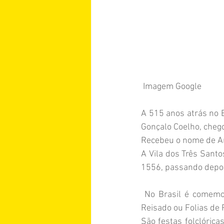
 Imagem Google
A 515 anos atrás no 
Gonçalo Coelho, cheg
Recebeu o nome de An
A Vila dos Três Santos
1556, passando depois
 No Brasil é comemorada também neste dia 6 , nas pequenas cidades do interior do pais, o 
Reisado ou Folias de 
São festas folclóric