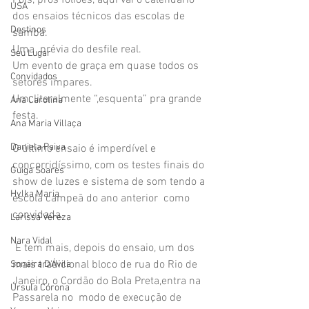
Pois, pros foliões, aqui vai o calendário 
USA
dos ensaios técnicos das escolas de 
Destinos
samba. 
Uma  prévia do desfile real. 
Seu Lugar
Um evento de graça em quase todos os 
Convidados
setores ímpares.
Um, literalmente “,esquenta” pra grande 
Ana Carolina
festa.
Ana Maria Villaça
Daniela Paiva
O último ensaio é imperdível e 
concorridíssimo, com os testes finais do 
Guiga Soares
show de luzes e sistema de som tendo a 
Hylka Maria
escola campeã do ano anterior  como 
convidada. 
Larissa Vereza
Nara Vidal
 E tem mais, depois do ensaio, um dos 
mais tradicional bloco de rua do Rio de 
Sonaira D'Ávila
Janeiro, o Cordão do Bola Preta,entra na 
Úrsula Corona
Passarela no  modo de execução de 