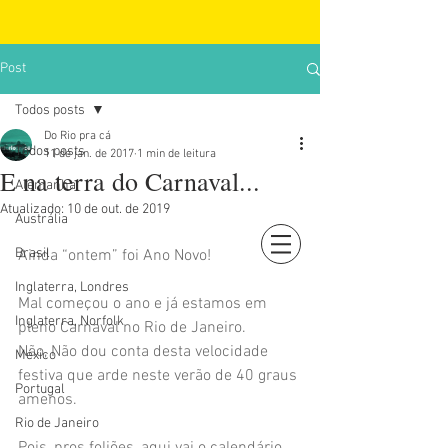
Post
Todos posts
Do Rio pra cá
Todos posts
11 de jan. de 2017
1 min de leitura
E na terra do Carnaval...
Alemanha
Atualizado:
10 de out. de 2019
Austrália
Brasil
Ainda “ontem” foi Ano Novo!
Login
Inglaterra, Londres
Mal começou o ano e já estamos em 
Inglaterra, Norfolk
pleno Carnaval no Rio de Janeiro.
Não, Não dou conta desta velocidade 
México
festiva que arde neste verão de 40 graus 
Portugal
amenos.
Rio de Janeiro