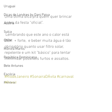
Uruguai
Dicas de Londres by Dani Paiva
Uma ótima dica pra quem quer brincar 
antes da festa “oficial”.
Áustria
Suíça
 Lembrando que este ano o calor está 
BEM  + forte,  e beber muita água é tão 
Chile
obrigatório quanto usar filtro solar, 
Mônica Marks
repelente e um kit "básico" para tentar 
República Dominicana
minimizar possíveis furtos e assaltos.
Bete Antunes
Escócia
#RiodeJaneiro
#SonairaDÁvila
#carnaval
#Brasil
Escócia
Sonaira D'Ávila
Mitzi Evelyn
Dicas
Eslováquia
Dayane Silva