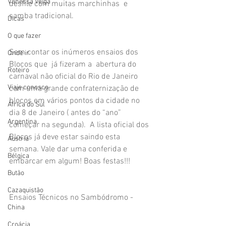
Vanessa Veiga
desfile com muitas marchinhas  e 
samba tradicional.
Dicas
O que fazer
Sem contar os inúmeros ensaios dos 
Onde ir
Blocos que  já fizeram a  abertura do 
Roteiro
carnaval não oficial do Rio de Janeiro 
Viaje conosco
com uma grande confraternização de 
blocos em vários pontos da cidade no 
África do Sul
dia 8 de Janeiro ( antes do “ano” 
Argentina
começar na segunda).  A lista oficial dos 
Blocos já deve estar saindo esta 
Áustria
semana. Vale dar uma conferida e 
Bélgica
embarcar em algum! Boas festas!!!
Butão
Cazaquistão
Ensaios Técnicos no Sambódromo - 
China
Croácia