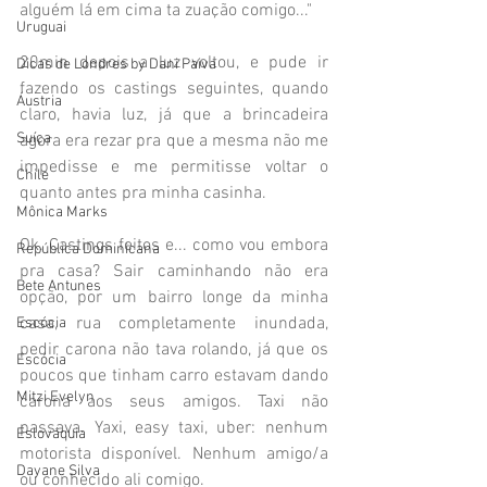
alguém lá em cima ta zuação comigo..."
Uruguai
20min depois a luz voltou, e pude ir 
Dicas de Londres by Dani Paiva
fazendo os castings seguintes, quando 
Áustria
claro, havia luz, já que a brincadeira 
Suíça
agora era rezar pra que a mesma não me 
impedisse e me permitisse voltar o 
Chile
quanto antes pra minha casinha.
Mônica Marks
Ok. Castings feitos e... como vou embora 
República Dominicana
pra casa? Sair caminhando não era 
Bete Antunes
opção, por um bairro longe da minha 
casa, rua completamente inundada, 
Escócia
pedir carona não tava rolando, já que os 
Escócia
poucos que tinham carro estavam dando 
Mitzi Evelyn
carona aos seus amigos. Taxi não 
passava. Yaxi, easy taxi, uber: nenhum 
Eslováquia
motorista disponível. Nenhum amigo/a 
Dayane Silva
ou conhecido ali comigo. 