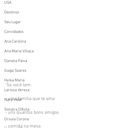
USA
Destinos
Seu Lugar
Convidados
Ana Carolina
Ana Maria Villaça
Daniela Paiva
Guiga Soares
Hylka Maria
"Se você tem:
Larissa Vereza
- uma família que te ama
Nara Vidal
Sonaira D'Ávila
- uns quantos bons amigos
Úrsula Corona
- comida na mesa