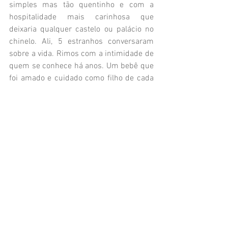
simples mas tão quentinho e com a 
hospitalidade mais carinhosa que 
deixaria qualquer castelo ou palácio no 
chinelo. Ali, 5 estranhos conversaram 
sobre a vida. Rimos com a intimidade de 
quem se conhece há anos. Um bebê que 
foi amado e cuidado como filho de cada 
um dali. A magia da humanidade, da 
empatia e da compaixão se fez presente. 
Ficamos 2hs ali. Talvez as 2hs mais 
lindas que vivi nesse México.
Existe bem-querer desinteressado. 
Existe doçura no ser humano. Existe 
irmandade além da etnia, cor, 
nacionalidade ou sexo. Eu fui cuidada 
por estranhos. Uma senhora que nunca 
vi na vida abriu as portas da sua casa 
para que eu estivesse protegida. Eu fui 