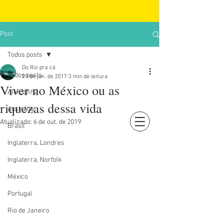
Post
Todos posts
Do Rio pra cá
Todos posts
29 de jun. de 2017
3 min de leitura
Viver no México ou as
Alemanha
riquezas dessa vida
Austrália
Atualizado:
6 de out. de 2019
Brasil
Login
Inglaterra, Londres
Inglaterra, Norfolk
México
Portugal
Rio de Janeiro