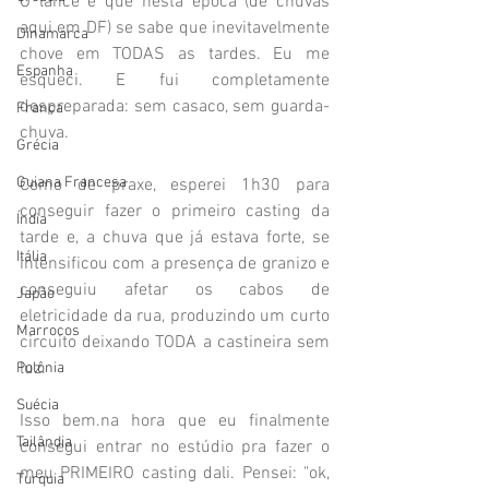
O lance é que nesta época (de chuvas 
aqui em DF) se sabe que inevitavelmente 
Dinamarca
chove em TODAS as tardes. Eu me 
Espanha
esqueci. E fui completamente 
despreparada: sem casaco, sem guarda-
França
chuva.
Grécia
Guiana Francesa
Como de praxe, esperei 1h30 para 
conseguir fazer o primeiro casting da 
Índia
tarde e, a chuva que já estava forte, se 
Itália
intensificou com a presença de granizo e 
conseguiu afetar os cabos de 
Japão
eletricidade da rua, produzindo um curto 
Marrocos
circuito deixando TODA a castineira sem 
luz.
Polônia
Suécia
Isso bem.na hora que eu finalmente 
Tailândia
consegui entrar no estúdio pra fazer o 
meu PRIMEIRO casting dali. Pensei: "ok, 
Turquia