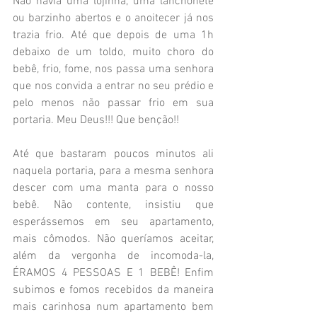
Não havia uma lojinha, uma lanchonete 
ou barzinho abertos e o anoitecer já nos 
trazia frio. Até que depois de uma 1h 
debaixo de um toldo, muito choro do 
bebê, frio, fome, nos passa uma senhora 
que nos convida a entrar no seu prédio e 
pelo menos não passar frio em sua 
portaria. Meu Deus!!! Que benção!! 
Até que bastaram poucos minutos ali 
naquela portaria, para a mesma senhora 
descer com uma manta para o nosso 
bebê. Não contente, insistiu que 
esperássemos em seu apartamento, 
mais cômodos. Não queríamos aceitar, 
além da vergonha de incomoda-la, 
ÉRAMOS 4 PESSOAS E 1 BEBÊ! Enfim 
subimos e fomos recebidos da maneira 
mais carinhosa num apartamento bem 