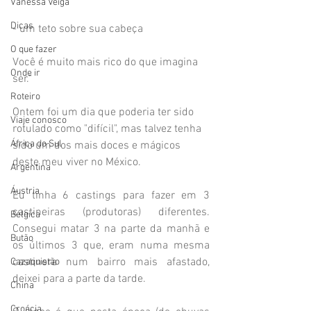
Vanessa Veiga
Dicas
- um teto sobre sua cabeça
O que fazer
Você é muito mais rico do que imagina 
Onde ir
ser."
Roteiro
Ontem foi um dia que poderia ter sido 
Viaje conosco
rotulado como "difícil", mas talvez tenha 
África do Sul
sido um dos mais doces e mágicos  
deste meu viver no México.
Argentina
Áustria
Eu tinha 6 castings para fazer em 3 
castineiras (produtoras) diferentes. 
Bélgica
Consegui matar 3 na parte da manhã e 
Butão
os últimos 3 que, eram numa mesma 
castinera num bairro mais afastado, 
Cazaquistão
deixei para a parte da tarde.
China
Croácia