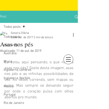
Post
Todos posts
Sonaira D'Ávila
Todos posts
28 de set. de 2017
2 min de leitura
Asas nos pés
Alemanha
Atualizado:
11 de out. de 2019
Austrália
Brasil
Eu estou aqui pensando, o que nós dá 
Login
asas nos pés? Gosto desta imagem, asas 
Inglaterra, Londres
nos pés e as infinitas possibilidades de 
Inglaterra, Norfolk
voo. Ás vezes correndo, sem mapas ou 
rumo. Mas sempre se deixando seguir 
México
por onde o coração pulsa com olhos 
Portugal
abertos pro mundo.
Rio de Janeiro