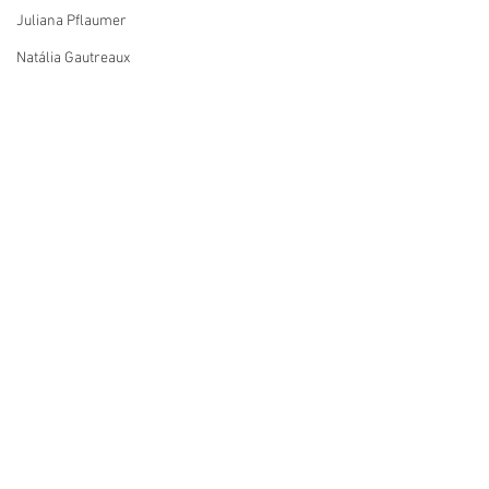
Juliana Pflaumer
Natália Gautreaux
#Londres
#MalaPronta
#Descoberta
#SonairaDÁvila
#Seulugar
Sonaira D'Ávila
Seu Lugar
Ver tudo
Posts recentes