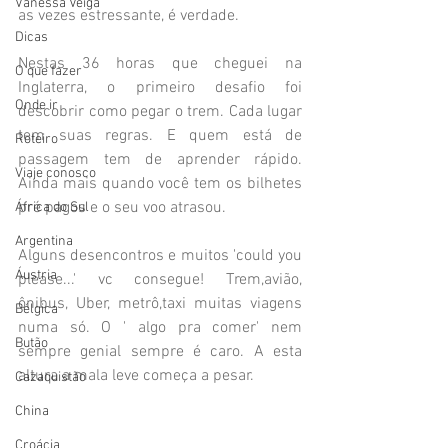
Vanessa Veiga
as vezes estressante, é verdade. 
Dicas
Nestas 36 horas que cheguei na 
O que fazer
Inglaterra, o primeiro desafio foi 
Onde ir
descobrir como pegar o trem. Cada lugar 
tem suas regras. E quem está de 
Roteiro
passagem tem de aprender rápido. 
Viaje conosco
Ainda mais quando você tem os bilhetes 
pré pagos e o seu voo atrasou.
África do Sul
Argentina
Alguns desencontros e muitos 'could you 
Áustria
please...' vc consegue! Trem,avião, 
ônibus, Uber, metrô,taxi muitas viagens 
Bélgica
numa só. O ' algo pra comer' nem 
Butão
sempre genial sempre é caro. A esta 
altura a mala leve começa a pesar.
Cazaquistão
China
Croácia