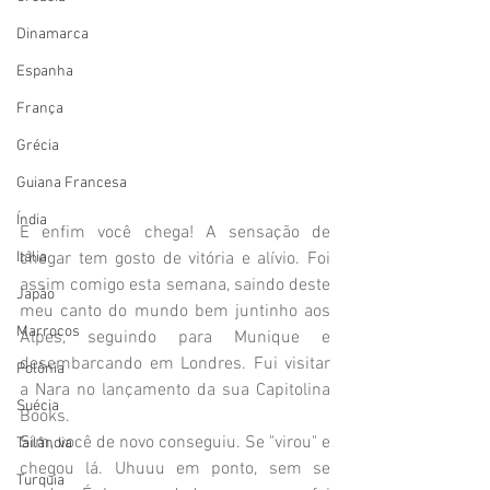
Dinamarca
Espanha
França
Grécia
Guiana Francesa
Índia
E enfim você chega! A sensação de 
chegar tem gosto de vitória e alívio. Foi 
Itália
assim comigo esta semana, saindo deste 
Japão
meu canto do mundo bem juntinho aos 
Marrocos
Alpes, seguindo para Munique e 
desembarcando em Londres. Fui visitar 
Polônia
a Nara no lançamento da sua Capitolina 
Suécia
Books.
Sim, você de novo conseguiu. Se "virou" e 
Tailândia
chegou lá. Uhuuu em ponto, sem se 
Turquia