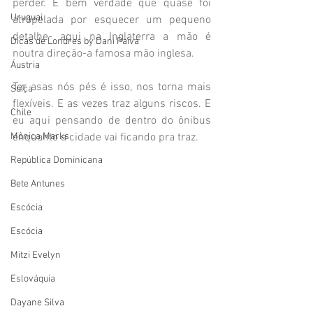
perder. É bem verdade que quase foi 
Uruguai
atropelada por esquecer um pequeno 
detalhe- aqui na Inglaterra a mão é 
Dicas de Londres by Dani Paiva
noutra direção-a famosa mão inglesa. 
Áustria
Ter asas nós pés é isso, nos torna mais 
Suíça
flexíveis. E as vezes traz alguns riscos. E 
Chile
eu aqui pensando de dentro do ônibus 
enquanto a cidade vai ficando pra traz.
Mônica Marks
República Dominicana
Bete Antunes
Escócia
Escócia
Mitzi Evelyn
Eslováquia
Dayane Silva