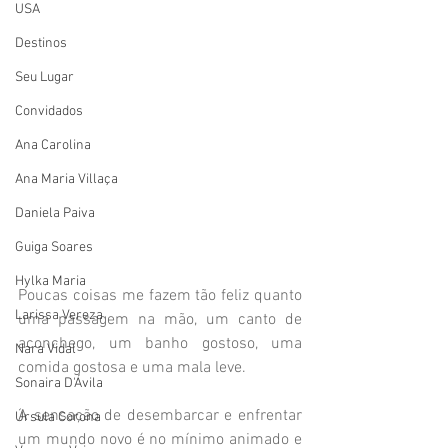
USA
Destinos
Seu Lugar
Convidados
Ana Carolina
Ana Maria Villaça
Daniela Paiva
Guiga Soares
Hylka Maria
Poucas coisas me fazem tão feliz quanto 
Larissa Vereza
uma passagem na mão, um canto de 
aconchego, um banho gostoso, uma 
Nara Vidal
comida gostosa e uma mala leve.
Sonaira D'Ávila
A sensação de desembarcar e enfrentar 
Úrsula Corona
um mundo novo é no mínimo animado e 