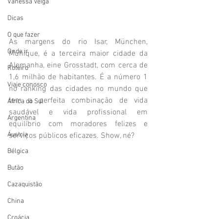
Vanessa Veiga
Dicas
O que fazer
As margens do rio Isar, München, 
Onde ir
Munique, é a terceira maior cidade da 
Alemanha, eine Grosstadt, com cerca de 
Roteiro
1,6 milhão de habitantes. É a número 1 
Viaje conosco
no ranking das cidades no mundo que 
tem a perfeita combinação de vida 
África do Sul
saudável e vida profissional em 
Argentina
equilíbrio com moradores felizes e 
Áustria
serviços públicos eficazes. Show, né?
Bélgica
Butão
Cazaquistão
China
Croácia