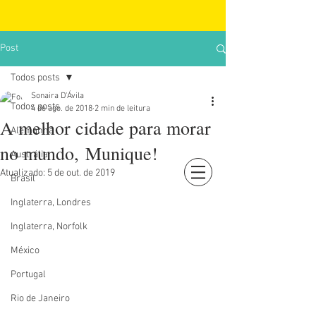
Post
Todos posts
Sonaira D'Ávila
Todos posts
4 de ago. de 2018
2 min de leitura
A melhor cidade para morar
Alemanha
no mundo, Munique!
Austrália
Atualizado:
5 de out. de 2019
Brasil
Login
Inglaterra, Londres
Inglaterra, Norfolk
México
Portugal
Rio de Janeiro