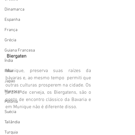
Dinamarca
Espanha
França
Grécia
Guiana Francesa
Biergaten
Índia
Munique, preserva suas raízes da 
Itália
bávaras e, ao mesmo tempo  permiti que 
Japão
outras culturas prosperem na cidade. Os 
Marrocos
jardins de cerveja, os Biergatens, são o 
ponto de encontro clássico da Bavaria e 
Polônia
em Munique não é diferente disso.
Suécia
Tailândia
Turquia