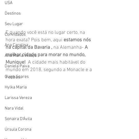
USA
Destinos
Seu Lugar
E quando você está no lugar certo, na 
Convidados
hora exata? Pois bem, aqui 
estamos nós 
Ana Carolina
na capital da Bavaria , 
na Alemanha- 
A 
melhor cidade para morar no mundo, 
Ana Maria Villaça
Munique!
  A cidade mais habitável do 
Daniela Paiva
mundo em 2018, segundo a Monacle e a 
Guiga Soares
Forbes. 
Hylka Maria
Larissa Vereza
Nara Vidal
Sonaira D'Ávila
Úrsula Corona