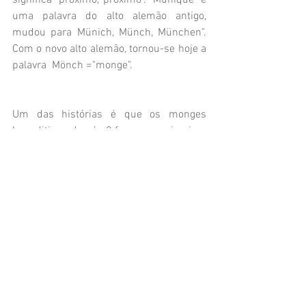
significa "próximo, próximo". "Munique" é 
uma palavra do alto alemão antigo, 
mudou para Münich, Münch, München". 
Com o novo alto alemão, tornou-se hoje a 
palavra  Mönch ="monge".
Um das histórias é que os monges 
beneditinos do séc 8 foram os primeiros 
a chegar e acompanharam perto de um 
lago. Dai derivou-se o nome da cidade -
See die Muninchen. O nome Munique 
significa o lugar "com os monges”. Ou a 
casa dos dos monges.
https://www.youtube.com/watch?
v=MSQjx6OgWHE