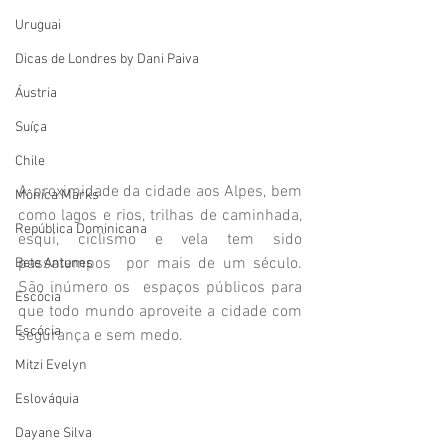
Uruguai
Dicas de Londres by Dani Paiva
Áustria
Suíça
Chile
A proximidade da cidade aos Alpes, bem 
Mônica Marks
como lagos e rios, trilhas de caminhada, 
República Dominicana
esqui, ciclismo e vela tem sido 
passatempos  por mais de um século. 
Bete Antunes
São inúmero os  espaços públicos para 
Escócia
que todo mundo aproveite a cidade com 
Escócia
segurança e sem medo.
Mitzi Evelyn
Eslováquia
Dayane Silva