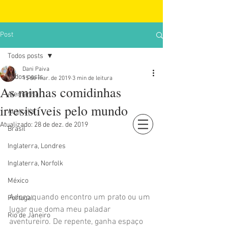
Post
Todos posts
Dani Paiva
Todos posts
15 de mar. de 2019
3 min de leitura
As minhas comidinhas
Alemanha
irresistíveis pelo mundo
Austrália
Atualizado:
28 de dez. de 2019
Brasil
Login
Inglaterra, Londres
Inglaterra, Norfolk
México
Adoro quando encontro um prato ou um 
Portugal
lugar que doma meu paladar 
Rio de Janeiro
aventureiro. De repente, ganha espaço 