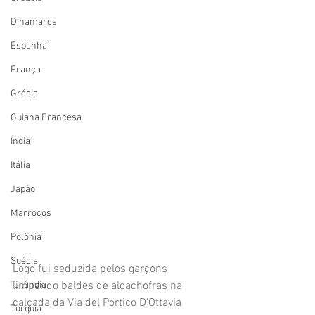
Dinamarca
Espanha
França
Grécia
Guiana Francesa
Índia
Itália
Japão
Marrocos
Polônia
Suécia
Logo fui seduzida pelos garçons 
limpando baldes de alcachofras na 
Tailândia
calçada da Via del Portico D’Ottavia 
Turquia