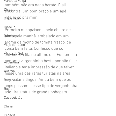
Vanessa Veiga
também não era nada barato. E ali 
Dicas
encontrei um bom preço e um apê 
inteiro só pra mim. 
O que fazer
Onde ir
Primeiro me apaixonei pelo cheiro de 
pizza pela manhã, embalado em um 
Roteiro
aroma de molho de tomate fresco, de 
Viaje conosco
coisa bem feita. Confesso que só 
África do Sul
enfrentei a fila no último dia. Fui tomada 
por uma vergonhinha besta por não falar 
Argentina
italiano e ter a impressão de que talvez 
Áustria
fosse uma das raras turistas na área 
sem falar a língua. Ainda bem que os 
Bélgica
anos passam e esse tipo de vergonhinha 
Butão
adquire status de grande bobagem.
Cazaquistão
China
Croácia