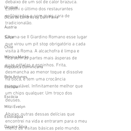
debaixo de um sol de calor brazuca. 
Uruguai
Escolhi o último dos restaurantes 
enfileirados e com mais cara de 
Dicas de Londres by Dani Paiva
tradicionalão. 
Áustria
Chama-se II Giardino Romano esse lugar 
Suíça
que virou um pit stop obrigatório a cada 
Chile
visita à Roma. A alcachofra é limpa e 
Mônica Marks
fica sem as partes mais ásperas de 
suas pétalas e espinhos. Frita, 
República Dominicana
desmancha ao menor toque e dissolve 
Bete Antunes
na boca, e tem uma crocância 
iningualável. Infinitamente melhor que 
Escócia
um chips qualquer. Um troço dos 
Escócia
deuses. 
Mitzi Evelyn
Abaixo, outras dessas delícias que 
Eslováquia
encontrei na vida e entraram para o meu 
Dayane Silva
menu de visitas básicas pelo mundo. 