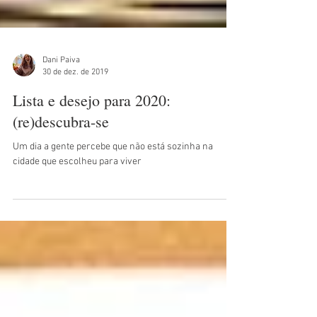
Dani Paiva
30 de dez. de 2019
Lista e desejo para 2020:
(re)descubra-se
Um dia a gente percebe que não está sozinha na
cidade que escolheu para viver