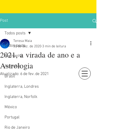
Post
Todos posts
Teresa Maia
Todos posts
30 de dez. de 2020
3 min de leitura
2021, a virada de ano e a
Alemanha
Astrologia
Austrália
Atualizado:
6 de fev. de 2021
Brasil
Login
Inglaterra, Londres
Inglaterra, Norfolk
México
Portugal
Rio de Janeiro