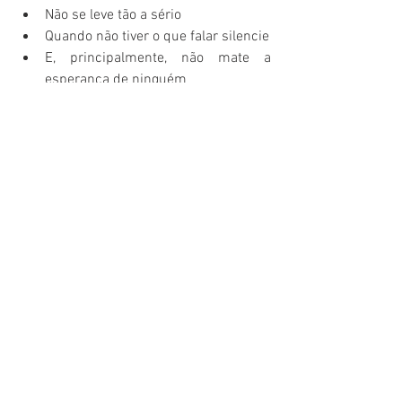
Não se leve tão a sério
Quando não tiver o que falar silencie
E, principalmente, não mate a 
esperança de ninguém
Um novo amanhã virá se houver um 
novo "você". Sonhe, ouse, permita-se, 
reinvente-se!"
Teresa Maia
-Sou estudiosa da Astrologia 
desde 1988 e atuo como profissional 