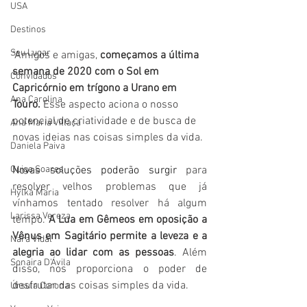
USA
Destinos
Seu Lugar
"Amigos e amigas, 
começamos a última 
semana de 2020 com o Sol em 
Convidados
Capricórnio em trígono a Urano em 
Ana Carolina
Touro.
 Esse aspecto aciona o nosso 
potencial de criatividade e de busca de 
Ana Maria Villaça
novas ideias nas coisas simples da vida. 
Daniela Paiva
Guiga Soares
Novas soluções poderão surgir 
para 
resolver velhos problemas que já 
Hylka Maria
vínhamos tentado resolver há algum 
Larissa Vereza
tempo. 
A Lua em Gêmeos em oposição a 
Vênus em Sagitário permite a leveza e a 
Nara Vidal
alegria ao lidar com as pessoas
. Além 
Sonaira D'Ávila
disso, nos proporciona o poder de 
desfrutar das coisas simples da vida.
Úrsula Corona