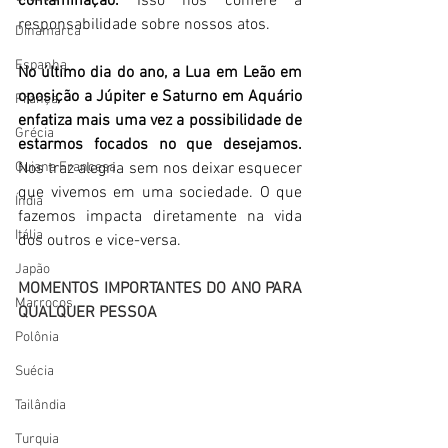
contaminação.
 Isso nos confere a 
responsabilidade sobre nossos atos.
Dinamarca
Espanha
No último dia do ano, a Lua em Leão em 
oposição a Júpiter e Saturno em Aquário 
França
enfatiza mais uma vez a possibilidade de 
Grécia
estarmos focados no que desejamos.
Guiana Francesa
Nos traz alegria sem nos deixar esquecer 
que vivemos em uma sociedade. O que 
Índia
fazemos impacta diretamente na vida 
Itália
dos outros e vice-versa. 
Japão
MOMENTOS IMPORTANTES DO ANO PARA 
Marrocos
QUALQUER PESSOA
Polônia
Suécia
Tailândia
Turquia