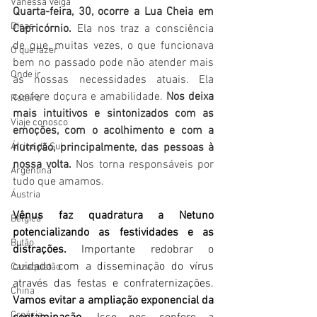
Vanessa Veiga
Quarta-feira, 30, ocorre a Lua Cheia em 
Dicas
Capricórnio.
 Ela nos traz a consciência 
de que, muitas vezes, o que funcionava 
O que fazer
bem no passado pode não atender mais  
Onde ir
às nossas necessidades atuais. Ela 
confere doçura e amabilidade. 
Nos deixa 
Roteiro
mais intuitivos e sintonizados com as 
Viaje conosco
emoções, com o acolhimento e com a 
África do Sul
nutrição, principalmente, das pessoas à 
nossa volta.
 Nos torna responsáveis por 
Argentina
tudo que amamos.
Áustria
Vênus faz quadratura a Netuno 
Bélgica
potencializando as festividades e as 
Butão
distrações.
 Importante redobrar o 
cuidado com a disseminação do vírus 
Cazaquistão
através das festas e confraternizações. 
China
Vamos evitar a ampliação exponencial da 
Croácia