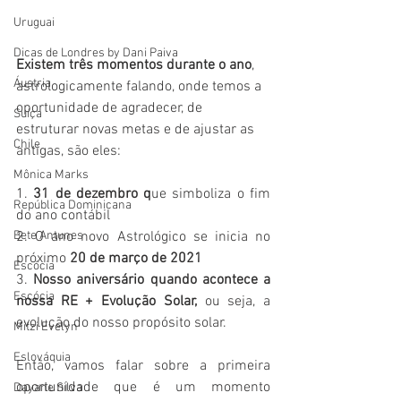
Uruguai
Dicas de Londres by Dani Paiva
Existem três momentos durante o ano
, 
Áustria
astrologicamente falando, onde temos a 
oportunidade de agradecer, de  
Suíça
estruturar novas metas e de ajustar as 
Chile
antigas, são eles:
Mônica Marks
1. 
31 de dezembro q
ue simboliza o fim 
República Dominicana
do ano contábil
2. O ano novo Astrológico se inicia no 
Bete Antunes
próximo 
20 de março de 2021
Escócia
3. 
Nosso aniversário quando acontece a 
Escócia
nossa RE + Evolução Solar,
 ou seja, a  
evolução do nosso propósito solar.
Mitzi Evelyn
Eslováquia
Então, vamos falar sobre a primeira 
oportunidade que é um momento 
Dayane Silva