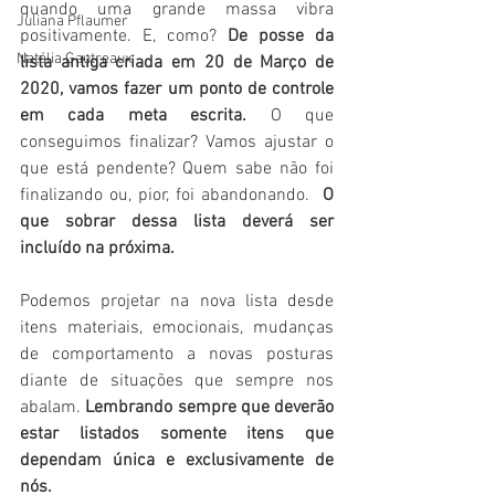
quando uma grande massa vibra 
Juliana Pflaumer
positivamente. E, como? 
De posse da 
Natália Gautreaux
lista antiga criada em 20 de Março de 
2020, vamos fazer um ponto de controle 
em cada meta escrita.
 O que 
conseguimos finalizar? Vamos ajustar o 
que está pendente? Quem sabe não foi 
finalizando ou, pior, foi abandonando.  
O 
que sobrar dessa lista deverá ser 
incluído na próxima.
Podemos projetar na nova lista desde 
itens materiais, emocionais, mudanças 
de comportamento a novas posturas 
diante de situações que sempre nos 
abalam. 
Lembrando sempre que deverão 
estar listados somente itens que 
dependam única e exclusivamente de 
nós.