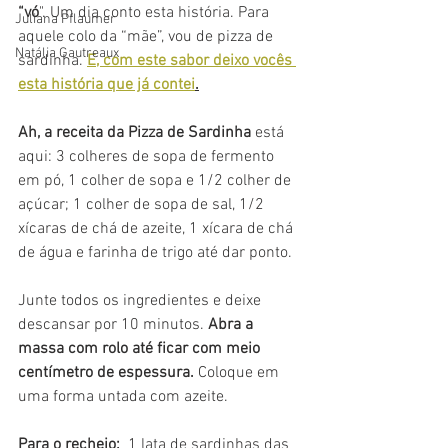
“vó
". Um dia conto esta história. Para 
Juliana Pflaumer
aquele colo da “mãe”, vou de pizza de 
Natália Gautreaux
sardinha. 
E, com este sabor deixo vocês 
esta história que já contei
.
Ah, a receita da Pizza de Sardinha 
está 
aqui: 3 colheres de sopa de fermento 
em pó, 1 colher de sopa e 1/2 colher de 
açúcar; 1 colher de sopa de sal, 1/2 
xícaras de chá de azeite, 1 xícara de chá 
de água e farinha de trigo até dar ponto. 
Junte todos os ingredientes e deixe 
descansar por 10 minutos. 
Abra a 
massa com rolo até ficar com meio 
centímetro de espessura. 
Coloque em 
uma forma untada com azeite. 
Para o recheio:
  1 lata de sardinhas das 