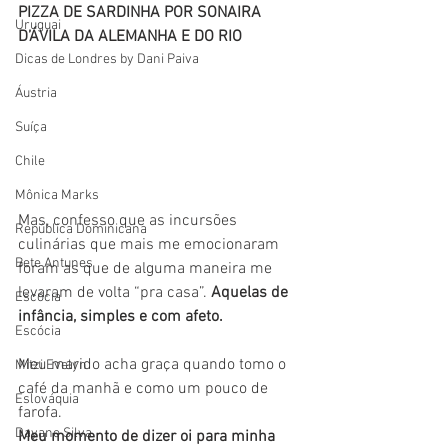
PIZZA DE SARDINHA POR SONAIRA 
Uruguai
D’ÁVILA DA ALEMANHA E DO RIO
Dicas de Londres by Dani Paiva
Áustria
Suíça
Chile
Mônica Marks
Mas, confesso que as incursões 
República Dominicana
culinárias que mais me emocionaram 
Bete Antunes
foram as que de alguma maneira me 
levaram de volta “pra casa”. 
Aquelas de 
Escócia
infância, simples e com afeto. 
Escócia
Meu marido acha graça quando tomo o 
Mitzi Evelyn
café da manhã e como um pouco de 
Eslováquia
farofa. 
Dayane Silva
Meu momento de dizer oi para minha 