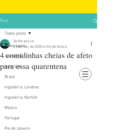
Post
Todos posts
Do Rio pra cá
Todos posts
21 de mai. de 2020
6 min de leitura
4 comidinhas cheias de afeto
Alemanha
para essa quarentena
Austrália
Brasil
Login
Inglaterra, Londres
Inglaterra, Norfolk
México
Portugal
Rio de Janeiro