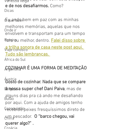
Vanessa Veiga
e de nos desafiarmos.
 Como?
Dicas
Eu ando bem em paz com as minhas 
O que fazer
melhores memórias, aquelas que nos 
Onde ir
envolvem e transportam para um tempo 
Roteiro
fora ou melhor, dentro. 
Falei disso sobre 
a trilha sonora de casa neste post aqui. 
Viaje conosco
Tudo são lembranças. 
África do Sul
COZINHAR É UMA FORMA DE MEDITAÇÃO
Argentina
Áustria
Gosto de cozinhar. Nada que se compare 
à nossa super chef Dani Paiva
, mas de 
Bélgica
alguns dias pra cá ando me desafiando 
Butão
por aqui. Com a ajuda de amigos tenho 
Cazaquistão
recebido peixes fresquíssimos direto de 
um pescador.  
O “barco chegou, vai 
China
querer algo?” .
Croácia