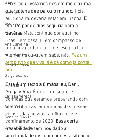
USA
“Pois, aqui, estamos nós em meio a uma 
quarentena que parou o mundo
. Hoje, 
Destinos
eu, Sonaira, deveria estar em Lisboa. 
E, 
Seu Lugar
em um par de dias seguiria para a 
Bavária.
 Mas, continuo por aqui, no 
Convidados
Brasil, em casa. E, em compasso de 
Ana Carolina
uma nova ordem que me leve pra lá na 
Ana Maria Villaça
Alemanha ou, quem sabe, não. 
Faz um 
tempinho que vivo lá e cá como já contei 
Daniela Paiva
aqui.
Guiga Soares
Este é um texto a 8 mãos: eu, Dani, 
Hylka Maria
Guiga e Ana
. É um texto sobre as 
Larissa Vereza
comidas que estamos preparando com 
afeto e com as lembranças das nossas 
Nara Vidal
vidas e das nossas famílias nesse 
Sonaira D'Ávila
confinamento de 2020. 
Essa certa 
Úrsula Corona
instabilidade tem nos dado a 
oportunidade de lidar com esta situação 