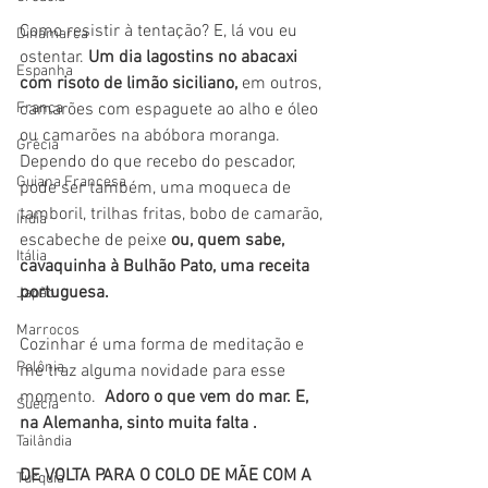
Como resistir à tentação? E, lá vou eu 
Dinamarca
ostentar. 
Um dia lagostins no abacaxi 
Espanha
com risoto de limão siciliano, 
em outros, 
França
camarões com espaguete ao alho e óleo 
ou camarões na abóbora moranga. 
Grécia
Dependo do que recebo do pescador, 
Guiana Francesa
pode ser também, uma moqueca de 
tamboril, trilhas fritas, bobo de camarão, 
Índia
escabeche de peixe 
ou, quem sabe, 
Itália
cavaquinha à Bulhão Pato, uma receita 
portuguesa.
Japão
Marrocos
Cozinhar é uma forma de meditação e 
Polônia
me traz alguma novidade para esse 
momento.  
Adoro o que vem do mar. E, 
Suécia
na Alemanha, sinto muita falta . 
Tailândia
DE VOLTA PARA O COLO DE MÃE COM A 
Turquia