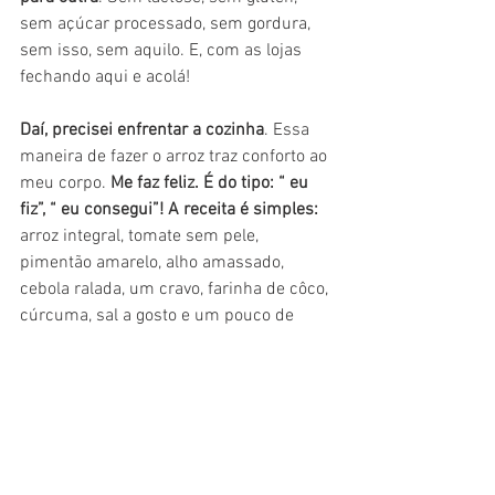
sem açúcar processado, sem gordura, 
sem isso, sem aquilo. E, com as lojas 
fechando aqui e acolá!
Daí, precisei enfrentar a cozinha
. Essa 
maneira de fazer o arroz traz conforto ao 
meu corpo. 
Me faz feliz. É do tipo: “ eu 
fiz”, “ eu consegui”! A receita é simples: 
arroz integral, tomate sem pele, 
pimentão amarelo, alho amassado, 
cebola ralada, um cravo, farinha de côco, 
cúrcuma, sal a gosto e um pouco de 
azeite. Depois de refogar esses itens, 
acrescento o arroz integral lavado. Aos 
poucos, em fogo baixo, vou colocando 
água quente para cozinhar o arroz. 
Minha mãe fazia assim! 