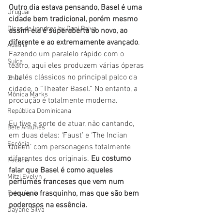
Outro dia estava pensando, Basel é uma 
Uruguai
cidade bem tradicional, porém mesmo 
Dicas de Londres by Dani Paiva
assim ela é superaberta ao novo, ao 
diferente e ao extremamente avançado
. 
Áustria
Fazendo um paralelo rápido com o 
Suíça
teatro, aqui eles produzem várias óperas 
e balés clássicos no principal palco da 
Chile
cidade, o “Theater Basel.” No entanto, a 
Mônica Marks
produção é totalmente moderna. 
República Dominicana
Eu tive a sorte de atuar, não cantando, 
Bete Antunes
em duas delas: ‘Faust’ e ‘The Indian 
Escócia
Queen’ com personagens totalmente 
diferentes dos originais. 
Eu costumo 
Escócia
falar que Basel é como aqueles 
Mitzi Evelyn
perfumes franceses que vem num 
pequeno frasquinho, mas que são bem 
Eslováquia
poderosos na essência. 
Dayane Silva