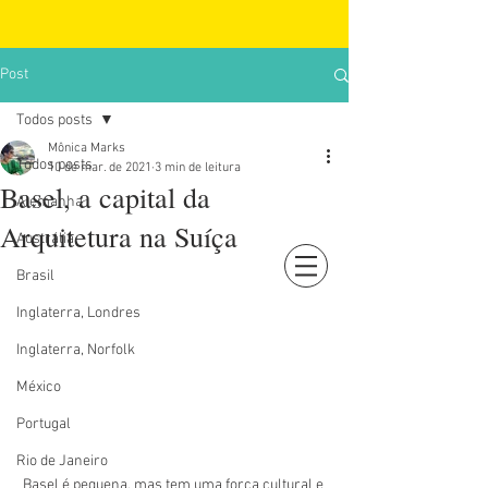
Post
Todos posts
Mônica Marks
Todos posts
10 de mar. de 2021
3 min de leitura
Basel, a capital da
Alemanha
Arquitetura na Suíça
Austrália
Brasil
Login
Inglaterra, Londres
Inglaterra, Norfolk
México
Portugal
Rio de Janeiro
Basel é pequena, mas tem uma força cultural e 