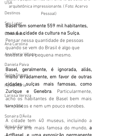
USA
arquitetônica impressionante. ( Foto: Acervo 
Destinos
Pessoal)
Seu Lugar
Basel tem somente 559 mil habitantes,  
mas é a cidade da cultura na Suíça. 
Convidados
Pensar nessa quantidade de pessoas 
Ana Carolina
quando se vem do Brasil é algo que 
Ana Maria Villaça
assusta: ela é pequena mesmo. 
Daniela Paiva
Basel, geralmente, é ignorada, aliás, 
Guiga Soares
muito erradamente, em favor de outras 
cidades suíças mais famosas, como 
Hylka Maria
Zurique e Genebra
. Particularmente, 
Larissa Vereza
acho os habitantes de Basel bem mais 
simpáticos e nem um pouco esnobes.
Nara Vidal
Sonaira D'Ávila
A cidade tem 40 museus, incluindo a 
Úrsula Corona
feira de arte mais famosa do mundo, 
a 
ArtBasel, e uma exposição permanente 