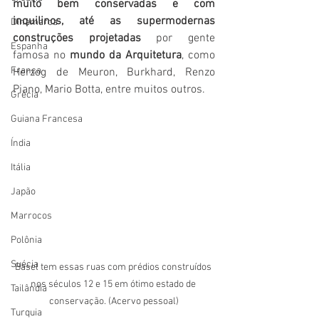
muito bem conservadas e com 
inquilinos, até as supermodernas 
Dinamarca
construções projetadas
 por gente 
Espanha
famosa no 
mundo da Arquitetura
, como 
França
Herzog de Meuron, Burkhard, Renzo 
Piano, Mario Botta, entre muitos outros. 
Grécia
Guiana Francesa
Índia
Itália
Japão
Marrocos
Polônia
Suécia
Basel tem essas ruas com prédios construídos 
nos séculos 12 e 15 em ótimo estado de 
Tailândia
conservação. (Acervo pessoal)
Turquia