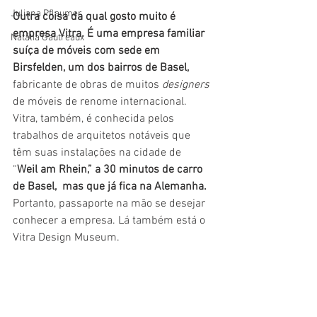
Juliana Pflaumer
Outra coisa da qual gosto muito é 
empresa Vitra. É uma empresa familiar 
Natália Gautreaux
suíça de móveis com sede em 
Birsfelden, um dos bairros de Basel,
fabricante de obras de muitos 
designers
de móveis de renome internacional. 
Vitra, também, é conhecida pelos 
trabalhos de arquitetos notáveis ​​que 
têm suas instalações na cidade de  
“
Weil am Rhein,” a 30 minutos de carro 
de Basel,  mas que já fica na Alemanha. 
Portanto, passaporte na mão se desejar 
conhecer a empresa. Lá também está o 
Vitra Design Museum. 