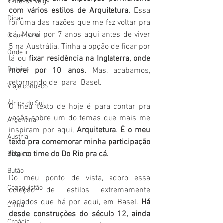
Vanessa Veiga
com vários estilos de Arquitetura. 
Essa 
Dicas
foi uma das razões que me fez voltar pra 
cá. Morei por 7 anos aqui antes de viver 
O que fazer
5 na Austrália. Tinha a opção de ficar por 
Onde ir
lá ou
 fixar residência na Inglaterra, onde 
Roteiro
morei por 10 anos. 
Mas, acabamos, 
retornando de  para  Basel.
Viaje conosco
África do Sul
O meu texto de hoje é para contar pra 
vocês sobre um do temas que mais me 
Argentina
inspiram por aqui, 
Arquitetura
. 
É o meu 
Áustria
texto pra comemorar minha participação 
fixa no time do Do Rio pra cá. 
Bélgica
Butão
Do meu ponto de vista, adoro essa 
Cazaquistão
coleção de estilos extremamente 
variados que há por aqui, em Basel. 
Há 
China
desde construções do século 12, ainda 
Croácia