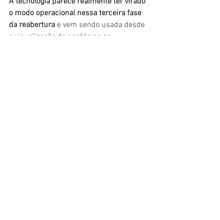
A tecnologia parece realmente ter virado 
o modo operacional nessa terceira fase 
da reabertura
 e vem sendo usada desde 
a visualização de cardápios ao 
pagamento de contas.
Há 4 anos, quando cursava mestrado, o 
uso de QR em empresas de inovação 
ainda tinha um quê de tecnologia 
futurista
. Não havia ainda se 
popularizado. Agora já era: o QR Code é 
amplamente utilizado. O problema é 
quando acaba a bateria do celular. 
Que 
venha a popularização dos postes de 
recarga nesse novo mundo pós-Covid.
Continue seguindo o nosso time nas 
suas vidas pelo mundo também pelo 
Facebook
 e pelo 
Instagram.