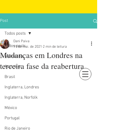
Post
Todos posts
Dani Paiva
Todos posts
19 de mai. de 2021
2 min de leitura
Mudanças em Londres na
Alemanha
terceira fase da reabertura
Austrália
Brasil
Login
Inglaterra, Londres
Inglaterra, Norfolk
México
Portugal
Rio de Janeiro