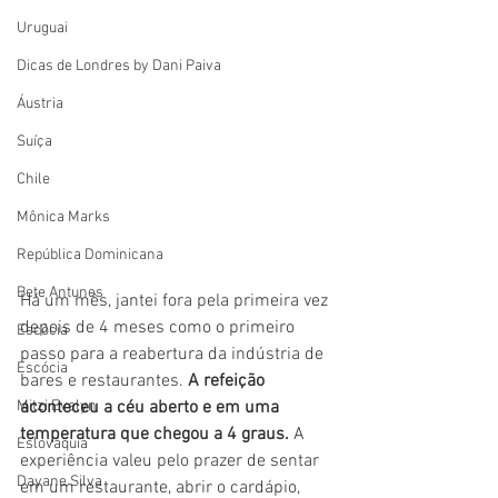
Uruguai
Dicas de Londres by Dani Paiva
Áustria
Suíça
Chile
Mônica Marks
República Dominicana
Bete Antunes
Há um mês, jantei fora pela primeira vez 
depois de 4 meses como o primeiro 
Escócia
passo para a reabertura da indústria de 
Escócia
bares e restaurantes. 
A
refeição 
Mitzi Evelyn
aconteceu a céu aberto e em uma 
temperatura que chegou a 4 graus. 
A 
Eslováquia
experiência valeu pelo prazer de sentar 
Dayane Silva
em um restaurante, abrir o cardápio, 