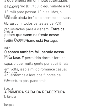
a quarentena em um hotel autorizados 
pelo governo (£1.750, o equivalente a R$ 
Dinamarca
13 mil) para passar 10 dias. Mas, o 
Espanha
viajante ainda terá de desembolsar suas 
libras com  todos os testes de PCR 
França
requisitados para a viagem. 
Entre os 
Grécia
países que saem na frente nesse 
Guiana Francesa
retorno do turismo está Portugal.
Índia
O abraço também foi liberado nessa 
Itália
nova fase. 
É permitido dormir fora de 
casa, o que muita gente por aqui já fala 
Japão
em volta, isso sim, do romance casual. 
Marrocos
Aguardemos a leva dos filhotes da 
Polônia
reabertura pós-pandemia.
Suécia
A PRIMEIRA SAÍDA DA REABERTURA
Tailândia
Turquia