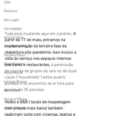
USA
Destinos
Seu Lugar
Convidados
Tudo está mudando aqui em Londres. 
A 
Ana Carolina
partir de 17 de maio, entramos na 
implementação da terceira fase da 
Ana Maria Villaça
reabertura pós-pandemia. Isso incluiu a 
Daniela Paiva
volta do serviço nos espaços internos 
Guiga Soares
dos bares e restaurantes,
 a permissão 
de reunião de grupos de seis ou de duas 
Hylka Maria
casas (“households”) entre quatro 
Larissa Vereza
paredes e os encontros ao ar livre para 
grupos de 30 pessoas. 
Nara Vidal
Sonaira D'Ávila
Hotéis e B&B ( locais de hospedagem 
Úrsula Corona
com preços mais baixo) também 
reabriram junto com cinemas, teatros e 