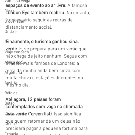
Vanessa Veiga
espaços de evento ao ar livre
. A famosa 
Dicas
London Eye também reabriu
. No entanto, 
é necessário seguir as regras de 
O que fazer
distanciamento social.
Onde ir
Finalmente, o turismo ganhou sinal 
Roteiro
verde.
 E, se prepara para um verão que 
Viaje conosco
não chega de jeito nenhum. Segue com 
África do Sul
a faceta mais famosa de Londres: a 
terra da rainha anda bem cinza com 
Argentina
muita chuva e estações diferentes no 
Áustria
mesmo dia. 
Bélgica
Até agora, 12 países foram 
Butão
contemplados com vaga na chamada 
Cazaquistão
lista verde (“green list)
. Isso significa 
que quem retornar de um deles não 
China
precisará pagar a pequena fortuna para 
Croácia