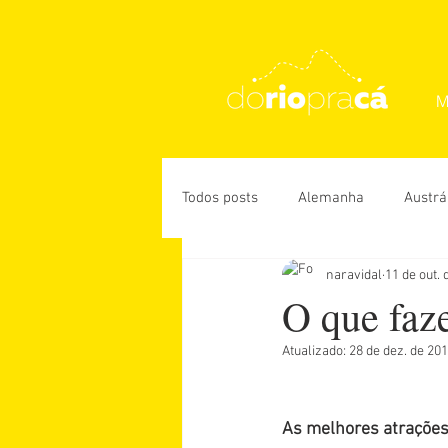
M
Todos posts
Alemanha
Austrá
naravidal
11 de out. 
Rio de Janeiro
USA
Des
O que faz
Atualizado:
28 de dez. de 20
Daniela Paiva
Guiga Soares
As melhores atrações
Úrsula Corona
Vanessa Veiga