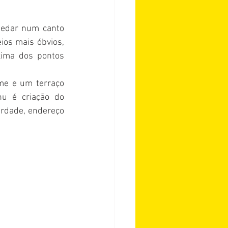
edar num canto 
ios mais óbvios, 
xima dos pontos 
e e um terraço 
u é criação do 
erdade, endereço 