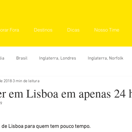
orar Fora
Destinos
Dicas
Nosso Time
lia
Brasil
Inglaterra, Londres
Inglaterra, Norfolk
de 2018
3 min de leitura
tinos
Seu Lugar
Convidados
Ana Carolina
Ana 
er em Lisboa em apenas 24 
19
Hylka Maria
Larissa Vereza
Nara Vidal
Sonaira 
 de Lisboa para quem tem pouco tempo.
Dicas
O que fazer
Onde ir
Roteiro
Viaje 