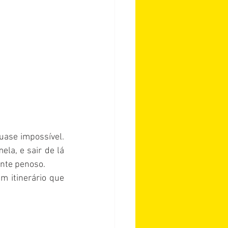
uase impossível. 
la, e sair de lá 
ante penoso.
 itinerário que 