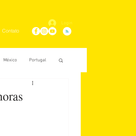
Login
Contato
México
Portugal
Maria Villaça
horas
D'Ávila
conosco
África do Sul