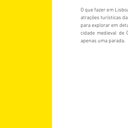
O que fazer em Lisboa
atrações turísticas da
Argentina
Áustria
para explorar em deta
cidade medieval de Ób
apenas uma parada.