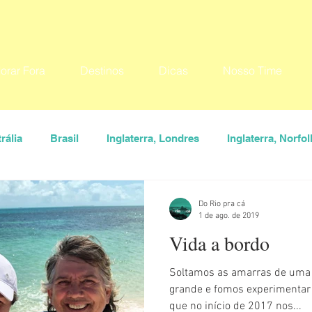
orar Fora
Destinos
Dicas
Nosso Time
rália
Brasil
Inglaterra, Londres
Inglaterra, Norfol
USA
Destinos
Seu Lugar
Convidados
Ana
Do Rio pra cá
1 de ago. de 2019
Vida a bordo
aiva
Guiga Soares
Hylka Maria
Larissa Vereza
Soltamos as amarras de uma v
grande e fomos experimentar 
rona
Vanessa Veiga
Dicas
O que fazer
Onde 
que no início de 2017 nos...