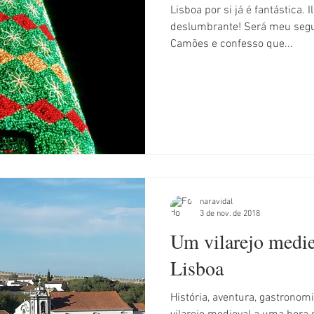
Lisboa por si já é fantástica. 
deslumbrante! Será meu segu
Camões e confesso que...
naravidal
3 de nov. de 2018
Um vilarejo medie
Lisboa
História, aventura, gastronom