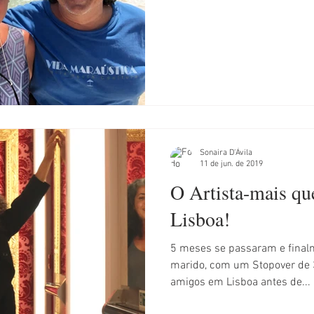
l
Argentina
Áustria
Sonaira D'Ávila
11 de jun. de 2019
O Artista-mais qu
Lisboa!
5 meses se passaram e finalm
marido, com um Stopover de 3 dias para descansar e rever
amigos em Lisboa antes de...