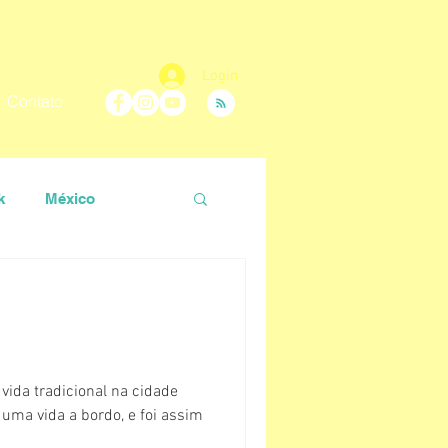
Login
Contato
k
México
 Carolina
Nara Vidal
ida tradicional na cidade
uma vida a bordo, e foi assim
ir
Roteiro