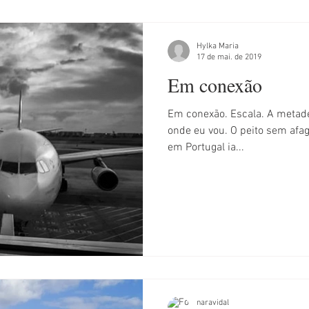
Hylka Maria
17 de mai. de 2019
Em conexão
Em conexão. Escala. A metade entre onde eu estive e pra
onde eu vou. O peito sem afago do melhor amigo que aqui
em Portugal ia...
naravidal