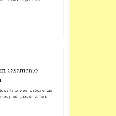
 de Lisboa que pode ser
 um casamento
a
 e em Lisboa então
iores produções de vinho de