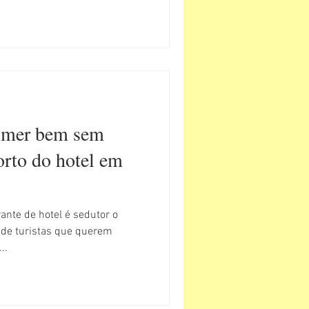
omer bem sem
orto do hotel em
nte de hotel é sedutor o
a de turistas que querem
..