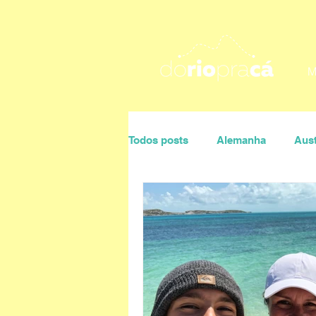
M
Todos posts
Alemanha
Aust
Portugal
Rio de Janeiro
Ana Maria Villaça
Daniela P
Sonaira D'Ávila
Úrsula Co