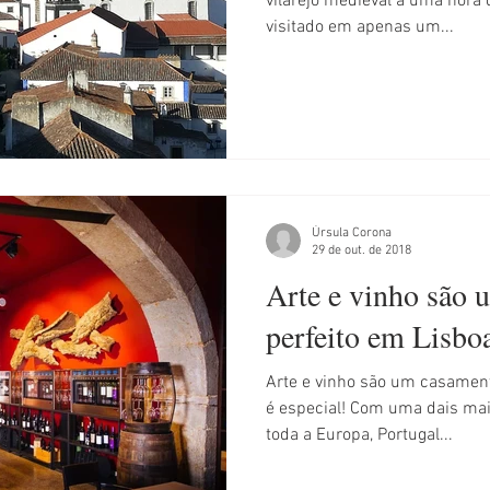
vilarejo medieval a uma hora
visitado em apenas um...
Úrsula Corona
29 de out. de 2018
Arte e vinho são
perfeito em Lisbo
Arte e vinho são um casamento perfeito,
é especial! Com uma dais ma
toda a Europa, Portugal...