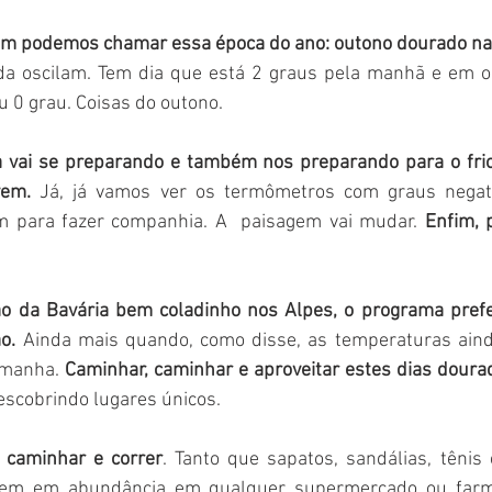
im podemos chamar essa época do ano: outono dourado n
a oscilam. Tem dia que está 2 graus pela manhã e em ou
u 0 grau. Coisas do outono. 
 vai se preparando e também nos preparando para o frio
vem.
 Já, já vamos ver os termômetros com graus negati
m para fazer companhia. A  paisagem vai mudar. 
Enfim, p
ão da Bavária bem coladinho nos Alpes, o programa prefe
o.
 Ainda mais quando, como disse, as temperaturas ain
emanha. 
Caminhar, caminhar e aproveitar estes dias dourado
escobrindo lugares únicos.  
 caminhar e correr
. Tanto que sapatos, sandálias, tênis 
stem em abundância em qualquer supermercado ou farm