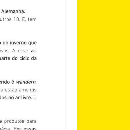
a Alemanha.
tros 18. E, tem 
 do inverno que 
vos. A neve vai 
arte do ciclo da 
rido é 
wandern
, 
da estão amenas 
s ao ar livre. 
O 
e produtos para 
ácia. 
Por essas 