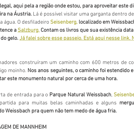
al, aqui pela a região onde estou, para aproveitar este dias
ira na Áustria.
 Lá é possível visitar uma garganta dentro d
a água. O desfiladeiro 
Seisenberg,
 localizado em Weissbach
tence a 
Salzburg.
 Contam os livros que sua existência data
do gelo. 
Já falei sobre esse passeio. Está aqui nesse link.
nhadores construíram um caminho com 600 metros de co
igo moinho. 
Nos anos seguintes, o caminho foi estendido e
sitar este monumento natural por cerca de uma hora.
ta de entrada para o 
Parque Natural Weissbach
, 
Seisenb
artida para muitas belas caminhadas e alguns 
mergu
s do Weissbach pra quem não tem medo de água fria.
AGEM DE MANNHEIM