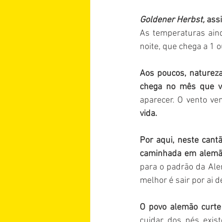
Goldener Herbst,
 ass
As temperaturas aind
noite, que chega a 1 o
Aos poucos, natureza
chega no mês que 
aparecer. O vento ve
vida.
Por aqui, neste cant
caminhada em alemã
para o padrão da Al
melhor é sair por ai d
O povo alemão curte
cuidar dos pés exi