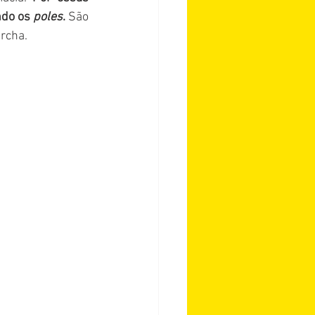
do os 
poles
.
 São 
rcha. 