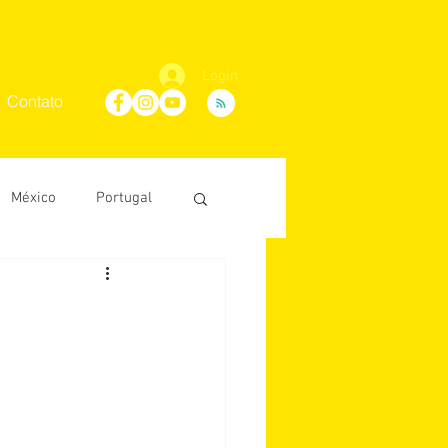
Login
Contato
México
Portugal
Maria Villaça
D'Ávila
conosco
África do Sul