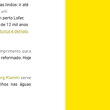
 lindos: ir até 
e um 
 perto Lofer, 
 de 12 mil anos 
 Nunca é demais 
mprimento para 
 reformado. Hoje 
erg Klamm 
serve 
lhos nas águas 