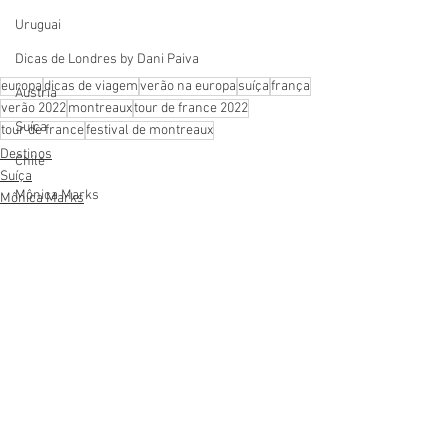
Uruguai
Dicas de Londres by Dani Paiva
europa
dicas de viagem
verão na europa
suíça
frança
Áustria
verão 2022
montreaux
tour de france 2022
Suíça
tour de france
festival de montreaux
Destinos
Chile
Suíça
Mônica Marks
Mônica Marks
República Dominicana
Bete Antunes
Escócia
Escócia
Ver tudo
Posts recentes
Mitzi Evelyn
Eslováquia
Dayane Silva