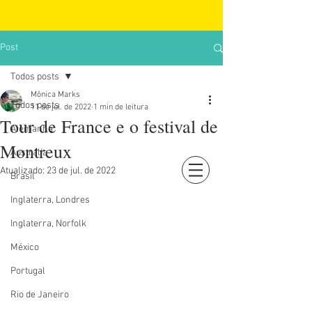
Post
Todos posts
Mônica Marks
Todos posts
11 de jul. de 2022
1 min de leitura
Tour de France e o festival de
Alemanha
Montreux
Austrália
Atualizado:
23 de jul. de 2022
Brasil
Login
Inglaterra, Londres
Inglaterra, Norfolk
México
Portugal
Rio de Janeiro