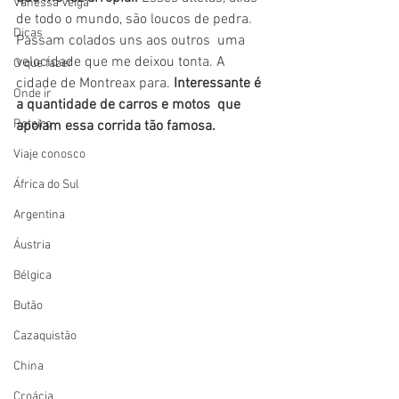
Vanessa Veiga
de todo o mundo, são loucos de pedra. 
Dicas
Passam colados uns aos outros  uma 
velocidade que me deixou tonta. A 
O que fazer
cidade de Montreax para. 
Interessante é 
Onde ir
a quantidade de carros e motos  que 
Roteiro
apoiam essa corrida tão famosa. 
Viaje conosco
África do Sul
Argentina
Áustria
Bélgica
Butão
Cazaquistão
China
Croácia