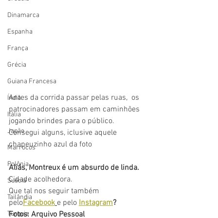
Dinamarca
Espanha
França
Grécia
Guiana Francesa
Antes da corrida passar pelas ruas,  os 
Índia
patrocinadores passam em caminhões 
Itália
jogando brindes para o público. 
Japão
Consegui alguns, iclusive aquele 
chapeuzinho azul da foto 
Marrocos
Polônia
Aliás, Montreux é um absurdo de linda. 
Cidade acolhedora.
Suécia
Que tal nos seguir também 
Tailândia
pelo
Facebook
e pelo 
Instagram
?
Turquia
Fotos: Arquivo Pessoal