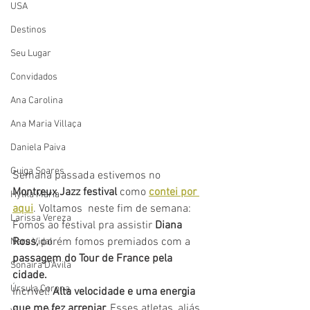
USA
Destinos
Seu Lugar
Convidados
Ana Carolina
Ana Maria Villaça
Daniela Paiva
Guiga Soares
Semana passada estivemos no  
Montreux Jazz festival
 como 
contei por 
Hylka Maria
aqui
. Voltamos  neste fim de semana: 
Larissa Vereza
Fomos ao festival pra assistir 
Diana 
Ross, 
porém fomos premiados com a 
Nara Vidal
passagem do Tour de France pela 
Sonaira D'Ávila
cidade.
Úrsula Corona
Incrível! 
Alta velocidade e uma energia 
que me fez arrepiar. 
Esses atletas, aliás 