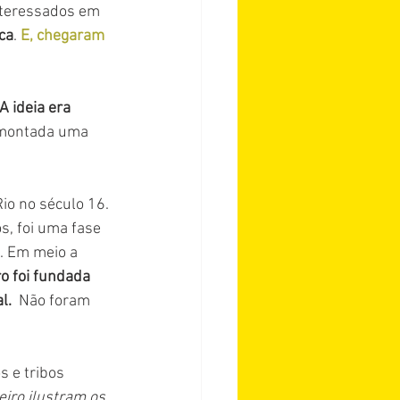
teressados em 
ca
. 
E, chegaram 
 A ideia era 
 montada uma 
io no século 16. 
s, foi uma fase 
. Em meio a 
o foi fundada 
l.
  Não foram 
 e tribos 
iro ilustram os 