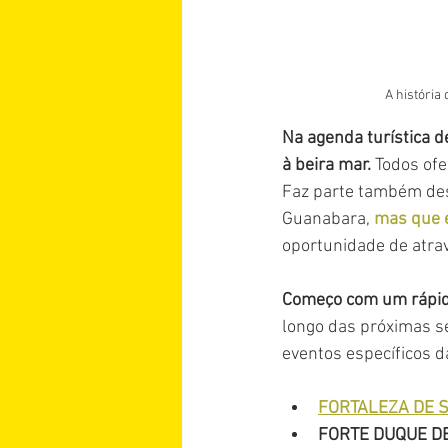
A história 
Na agenda turística de
à beira mar. 
Todos ofe
Faz parte também dess
Guanabara, 
mas que e
oportunidade de atrav
Começo com um rápido 
longo das próximas s
eventos específicos da
FORTALEZA DE S
FORTE DUQUE D