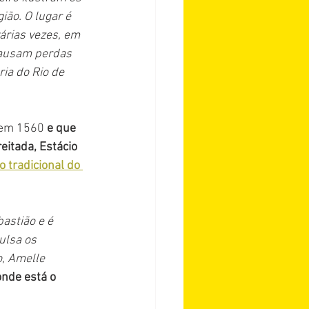
ão. O lugar é 
árias vezes, em 
causam perdas 
ia do Rio de 
 em 1560 
e que 
itada, Estácio 
 tradicional do 
astião e é 
ulsa os 
o, Amelle 
onde está o 