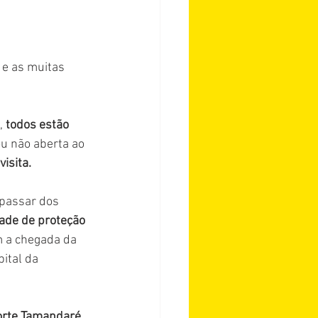
 e as muitas 
, 
todos estão 
u não aberta ao 
isita. 
passar dos 
ade de proteção 
m a chegada da 
ital da 
orte Tamandaré 