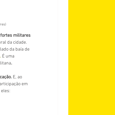
ares)
fortes militares 
ral da cidade. 
lado da baía de 
. 
É uma 
litana
.
cação. 
E, ao 
articipação em 
 eles: