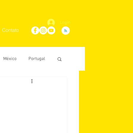
Login
Contato
México
Portugal
Maria Villaça
D'Ávila
conosco
África do Sul