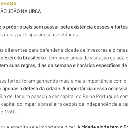
CABANA
SÃO JOÃO NA URCA
 e o próprio país sem passar pela existência desses 4 fortes
s quais participaram seus soldados. 
 diferentes para defender a cidade de invasores e piratas
o Exército brasileiro
 e têm programas de visitação guiada o
em suas regras, dias da semana e horários específicos de v
sses fortes foram ganhando mais e mais importância com o 
i 
apenas a defesa da cidade. A importância dessa necessid
io de Janeiro passou a ser capital do Reino Português co
 capital do Império brasileiro depois da independência e cap
té 1960.
que acredito seja importante dizer. 
A cidade ainda tem o F