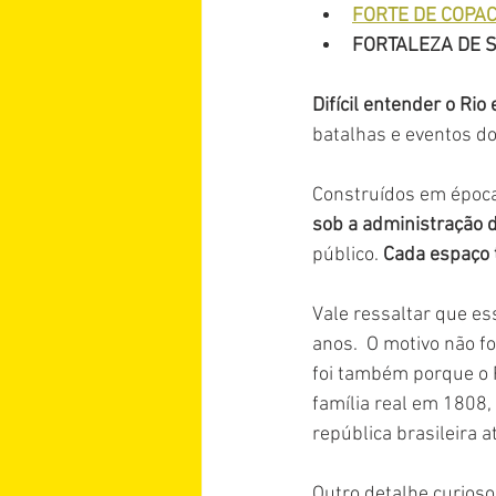
FORTE DE COPA
FORTALEZA DE 
Difícil entender o Rio
batalhas e eventos do
Construídos em épocas
sob a administração d
público. 
Cada espaço t
Vale ressaltar que e
anos.  O motivo não fo
foi também porque o R
família real em 1808, 
república brasileira a
Outro detalhe curioso 