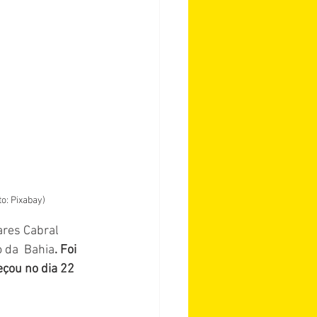
o: Pixabay)
res Cabral 
 da  Bahia
. Foi 
eçou no dia 22 