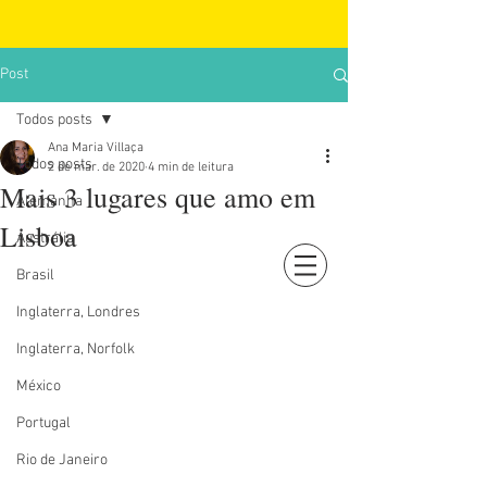
Post
Todos posts
Ana Maria Villaça
Todos posts
2 de mar. de 2020
4 min de leitura
Mais 3 lugares que amo em
Alemanha
Lisboa
Austrália
Brasil
Login
Inglaterra, Londres
Inglaterra, Norfolk
México
Portugal
Rio de Janeiro