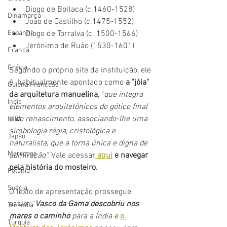
Diogo de Boitaca (c.1460-1528)
Dinamarca
João de Castilho (c.1475-1552)
Espanha
Diogo de Torralva (c. 1500-1566)
Jerónimo de Ruão (1530-1601) 
França
Grécia
Segundo o próprio site da instituição, ele 
é  habitualmente apontado como 
a "jóia" 
Guiana Francesa
da arquitetura manuelina,
 "
que integra 
Índia
elementos arquitetônicos do gótico final 
e do renascimento, associando-lhe uma 
Itália
simbologia régia, cristológica e 
Japão
naturalista, que a torna única e digna de 
Marrocos
admiração".
Vale acessar
 aqui
 e navegar 
pela história do mosteiro.
Polônia
Suécia
O texto de apresentação prossegue 
assim:"
Vasco da Gama descobriu nos 
Tailândia
mares o caminho
 para a Índia e
o 
Turquia