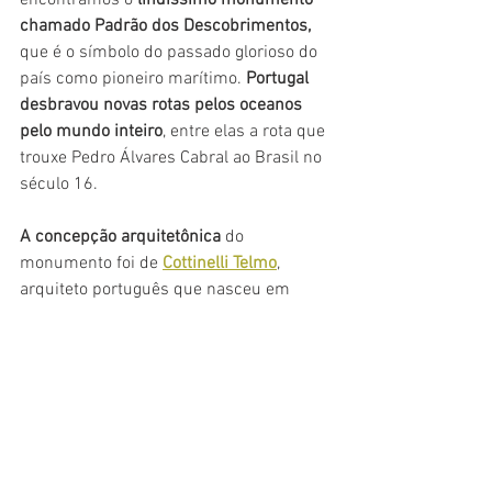
encontramos o 
lindíssimo monumento 
chamado Padrão dos Descobrimentos, 
que é o símbolo do passado glorioso do 
país como pioneiro marítimo. 
Portugal 
desbravou novas rotas pelos oceanos 
pelo mundo inteiro
, entre elas a rota que 
trouxe Pedro Álvares Cabral ao Brasil no 
século 16.
A concepção arquitetônica
 do 
monumento foi de
Cottinelli Telmo
,
arquiteto português que nasceu em 
1897, e as esculturas são de outro 
português, 
Leopoldo de Almeida.
A Rosa dos Ventos
, que está no terreiro 
que dá acesso ao monumento, exibe a 
parte da 
cronologia da expansão 
portuguesa nos séculos 15 e 16.