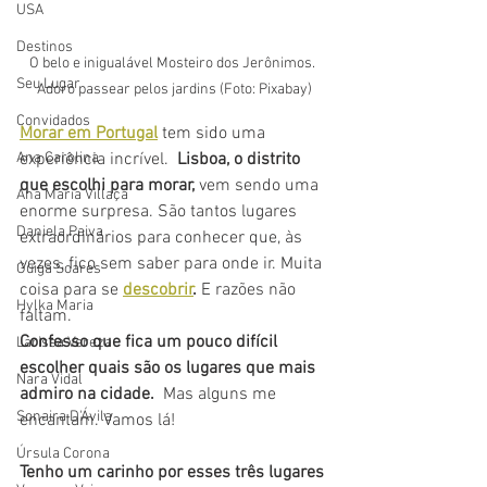
USA
Destinos
O belo e inigualável Mosteiro dos Jerônimos. 
Seu Lugar
Adoro passear pelos jardins (Foto: Pixabay)
Convidados
Morar em Portugal
 tem sido uma 
Ana Carolina
experiência incrível.  
Lisboa, o distrito 
que escolhi para morar,
 vem sendo uma 
Ana Maria Villaça
enorme surpresa. São tantos lugares 
Daniela Paiva
extraordinários para conhecer que, às 
vezes, fico sem saber para onde ir. Muita 
Guiga Soares
coisa para se 
descobrir
.
 E razões não 
Hylka Maria
faltam.
Confesso que fica um pouco difícil 
Larissa Vereza
escolher quais são os lugares que mais 
Nara Vidal
admiro na cidade. 
 Mas alguns me 
Sonaira D'Ávila
encantam. Vamos lá!
Úrsula Corona
Tenho um carinho por esses três lugares 