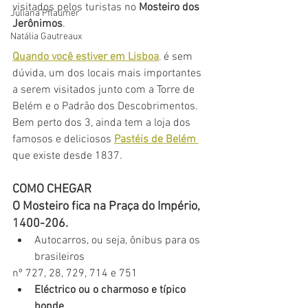
visitados pelos turistas no 
Mosteiro dos 
Juliana Pflaumer
Jerônimos
. 
Natália Gautreaux
Quando você estiver em Lisboa
,
 é sem 
dúvida, um dos locais mais importantes 
a serem visitados
junto com a Torre de 
Belém e o Padrão dos Descobrimentos. 
Bem perto dos 3, ainda tem a loja dos 
famosos e deliciosos
Pastéis de Belém 
que existe desde 1837.
COMO CHEGAR
O Mosteiro fica na Praça do Império, 
1400-206.
Autocarros, ou seja, ônibus para os 
brasileiros
nº 727, 28, 729, 714 e 751
Eléctrico ou o charmoso e típico 
bonde