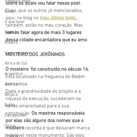
Vanessa Veiga
sobre os quais vou falar nesse post.
Claro, que os outros já mencionados, 
Dicas
aqui, no blog no 
meu último texto
, 
O que fazer
também, estão no meu coração. Mas, 
Onde ir
vamos falar agora de mais 3 lugares 
dessa cidade encantadora que eu amo
.
Roteiro
Viaje conosco
MOSTEIRO DOS JERÔNIMOS
África do Sul
O mosteiro  foi construído no século 16.
Argentina
Está localizado na freguesia de Belém 
em Lisboa. 
Áustria
Dada a grandiosidade do projeto e a 
Bélgica
riqueza da execução, sucederam-se 
Butão
várias empreitadas para a sua 
construção. 
Os mestres responsáveis 
Cazaquistão
por elas são alguns dos nomes que o 
China
mosteiro
 recorda e que deixaram marca 
indelével neste monumento. São eles: 
Croácia