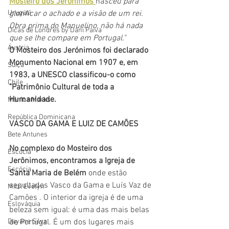
Mosteiro dos Jerónimos 
na
sceu para 
Uruguai
glorificar o achado e a visão de um rei. 
Obra prima do Manuelino, não há nada 
Dicas de Londres by Dani Paiva
que se lhe compare em Portugal." 
Áustria
O Mosteiro dos Jerónimos foi declarado 
Monumento Nacional em 1907 e, em 
Suíça
1983, a UNESCO classificou-o como 
Chile
"Patrimônio Cultural de toda a 
Humanidade.
Mônica Marks
República Dominicana
VASCO DA GAMA E LUIZ DE CAMÕES
Bete Antunes
No complexo do Mosteiro dos 
Escócia
Jerônimos, encontramos a Igreja de 
Escócia
Santa Maria de Belém
 onde estão 
sepultados Vasco da Gama e Luís Vaz de 
Mitzi Evelyn
Camões . O interior da igreja é de uma 
Eslováquia
beleza sem igual: é uma das mais belas 
Dayane Silva
de Portugal. É um dos lugares mais 