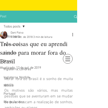
Post
Todos posts
Dani Paiva
Todos posts
27 de set. de 2018
3 min de leitura
Três coisas que eu aprendi
Alemanha
saindo para morar fora do
Austrália
Brasil
Brasil
Login
Atualizado:
12 de out. de 2019
Inglaterra, Londres
Inglaterra, Norfolk
Morar fora do Brasil é o sonho de muita 
gente. 
México
Os motivos são vários, mas muitas 
Portugal
pessoas que se aventuram em se mudar 
de país, buscam a realização de sonhos, 
Rio de Janeiro