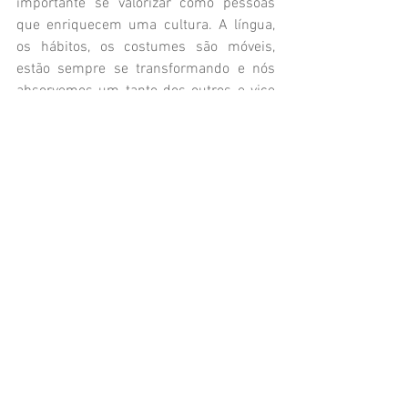
importante se valorizar como pessoas 
que enriquecem uma cultura. A língua, 
os hábitos, os costumes são móveis, 
estão sempre se transformando e nós 
absorvemos um tanto dos outros e vice 
versa. Acrescentar uma frase que caiba 
o morar fora por aqui.  Exatamente por 
isso, acredite que você tem, 
culturalmente, muito a oferecer 
simplesmente por ser quem é. Morar 
fora pode ser um sonho: a cabeça nas 
nuvens, mas os pés no chão.