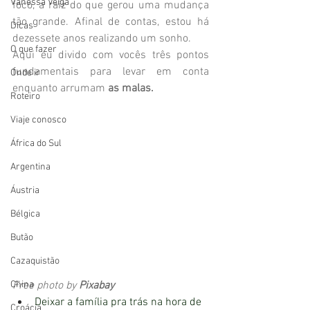
Vanessa Veiga
foco, a raiz do que gerou uma mudança 
tão grande. Afinal de contas, estou há 
Dicas
dezessete anos realizando um sonho.
O que fazer
Aqui eu divido com vocês três pontos 
fundamentais para levar em conta 
Onde ir
enquanto arrumam 
as malas.
Roteiro
Viaje conosco
África do Sul
Argentina
Áustria
Bélgica
Butão
Cazaquistão
China
Free photo by 
Pixabay 
Deixar a família pra trás na hora de 
Croácia