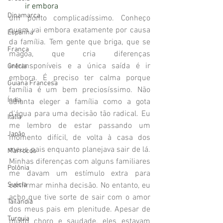
ir embora
Dinamarca
um ponto complicadíssimo. Conheço 
quem vai embora exatamente por causa 
Espanha
da família. Tem gente que briga, que se 
França
magoa, que cria diferenças 
intransponíveis e a única saída é ir 
Grécia
embora. É preciso ter calma porque 
Guiana Francesa
família é um bem preciosíssimo. Não 
Índia
adianta eleger a família como a gota 
d'água para uma decisão tão radical. Eu 
Itália
me lembro de estar passando um 
Japão
momento difícil, de volta à casa dos 
meus pais enquanto planejava sair de lá. 
Marrocos
Minhas diferenças com alguns familiares 
Polônia
me davam um estímulo extra para 
Suécia
confirmar minha decisão. No entanto, eu 
acho que tive sorte de sair com o amor 
Tailândia
dos meus pais em plenitude. Apesar de 
Turquia
muito choro e saudade, eles estavam 