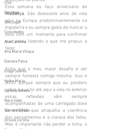
ambições ou planos. 
USA
Esta semana eu faço aniversário de
Destinos
mudança
. São dezessete anos de vida 
aqui na Europa, predominantemente na 
Seu Lugar
Inglaterra e eu sempre gosto de marcar a 
Convidados
data com um momento para confirmar 
que estou fazendo o que me propus a 
Ana Carolina
fazer. 
Ana Maria Villaça
Daniela Paiva
Acho que o meu maior desafio é ser 
Guiga Soares
sempre honesta comigo mesma. Isso é 
Hylka Maria
difícil porque sempre que eu pondero 
sobre o que foi até aqui a vida no exterior, 
Larissa Vereza
essas reflexões vêm sempre 
Nara Vidal
acompanhadas de uma carregada dose 
de emoção que atrapalha a coerência 
Sonaira D'Ávila
dos pensamentos e a clareza dos fatos. 
Úrsula Corona
Mas é importante não perder a linha, o 