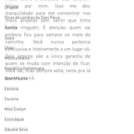
felizes por mim. Isso me deu 
Uruguai
tranquilidade para me concentrar nos 
Dicas de Londres by Dani Paiva
meus projetos sem sentir que tinha 
ferido ninguém. E atenção: quem vai 
Áustria
embora fica para sempre no meio do 
Suíça
caminho. Você nunca pertence 
Chile
conclusiva e inteiramente a um lugar só. 
Dois inteiros são a única garantia de 
Mônica Marks
quem se muda com intenção de ficar. 
República Dominicana
Você vai, mas sempre volta, tanto pra lá 
quanto pra cá.
Bete Antunes
Escócia
Escócia
Mitzi Evelyn
Eslováquia
Dayane Silva