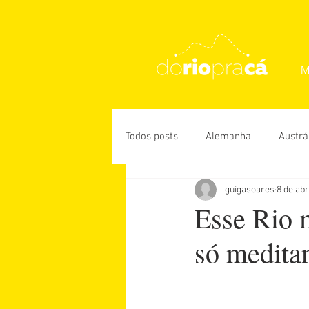
M
Todos posts
Alemanha
Austrá
guigasoares
8 de abr
Rio de Janeiro
USA
Des
Esse Rio m
só medit
Daniela Paiva
Guiga Soares
Úrsula Corona
Vanessa Veiga