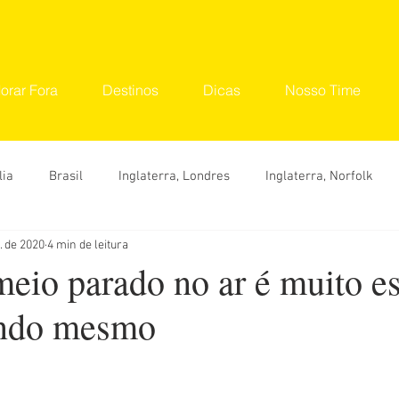
orar Fora
Destinos
Dicas
Nosso Time
lia
Brasil
Inglaterra, Londres
Inglaterra, Norfolk
. de 2020
4 min de leitura
tinos
Seu Lugar
Convidados
Ana Carolina
Ana 
eio parado no ar é muito es
ando mesmo
Hylka Maria
Larissa Vereza
Nara Vidal
Sonaira 
Dicas
O que fazer
Onde ir
Roteiro
Viaje 