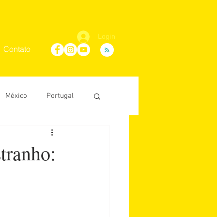
Login
Contato
México
Portugal
Maria Villaça
tranho:
D'Ávila
conosco
África do Sul