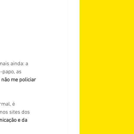
ais ainda: a
e-papo, as 
não me policiar 
rmal, é 
nos sites dos 
icação e da 