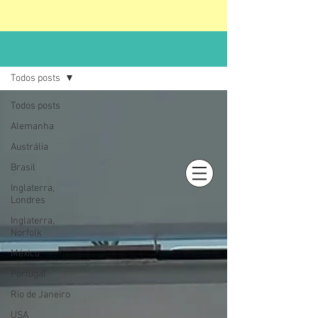
Morar Fora
Todos posts
Todos posts
Alemanha
Austrália
Brasil
Inglaterra,
Login
Londres
Inglaterra,
Norfolk
México
Portugal
Rio de Janeiro
USA