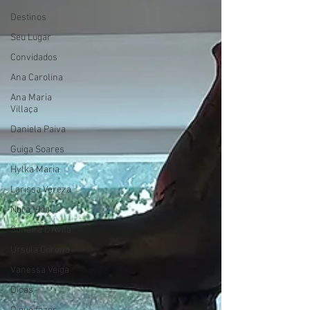
Destinos
Seu Lugar
Convidados
Ana Carolina
Ana Maria
Villaça
Daniela Paiva
Guiga Soares
Hylka Maria
Larissa Vereza
Nara Vidal
Sonaira D'Ávila
Úrsula Corona
Vanessa Veiga
Dicas