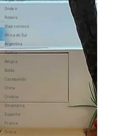
O que fazer
Onde ir
Roteiro
Viaje conosco
África do Sul
Argentina
Áustria
Bélgica
Butão
Cazaquistão
China
Croácia
Dinamarca
Espanha
França
Grécia