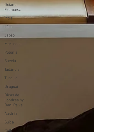
Guiana
Francesa
Índia
Itália
Japão
Marrocos
Polônia
Suécia
Tailândia
Turquia
Uruguai
Dicas de
Londres by
Dani Paiva
Áustria
Suíça
Chile