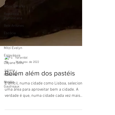
Mônica Marks
República
Dominicana
Bete Antunes
Escócia
Escócia
Mitzi Evelyn
Eslováquia
Dayane Silva
Juliana
Pflaumer
naravidal
16 de nov. de 2022
Natália
Gautreaux
Belém além dos pastéis
É difícil, numa cidade como Lisboa, selecionar
uma área para aproveitar bem a cidade. A
verdade é que, numa cidade cada vez mais...